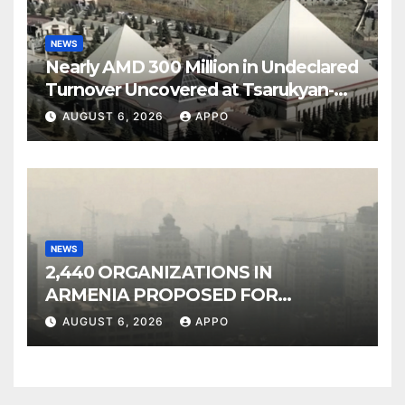
NEWS
Nearly AMD 300 Million in Undeclared
Turnover Uncovered at Tsarukyan-
Owned Entertainment Center
AUGUST 6, 2026
APPO
NEWS
2,440 ORGANIZATIONS IN
ARMENIA PROPOSED FOR
INCLUSION IN LIST OF AIR
AUGUST 6, 2026
APPO
POLLUTERS