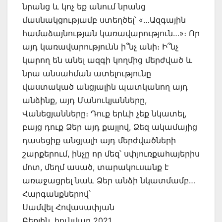
նրանց և կոչ եք անում նրանց
մասնակցությամբ ստեղծել՝ «…Ազգային
համաձայնության կառավարություն…»։ Որ
այդ կառավարությունն ի՞նչ անի։ Ի՞նչ
կարող են անել ազգի կողմից մերժված և
նրա անսահման ատելությունը
վաստակած անցյալին պատկանող այդ
անձինք, այդ Մանուկյանները,
Վանեցյանները։ Դուք երևի չեք նկատել,
բայց դուք Ձեր այդ քայլով, Ձեզ ակամայից
դասեցիք անցյալի այդ մերժվածների
շարքերում, ինչը որ մեզ՝ սփյուռքահայերիս
մոտ, մեղմ ասած, տարակուսանք է
առաջացրել նաև Ձեր անձի նկատմամբ…
Հարգանքներով՝
Սամվել Հովասափյան
Բեռլին, հունվար 2021