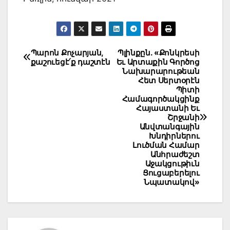
Post
Պարոն Քոչարյան,
Պլինքըն. «Քոնկրեսի
քաշուեցէ՛ք դաշտէն
Եւ Արտաքին Գործոց
navigation
Նախարարութեան
Հետ Սերտօրէն
Պիտի
Համագործակցինք
Հայաստանի Եւ
Շրջանի
Անվտանգային
Խնդիրներու
Լուծման Համար
Անհրաժեշտ
Աջակցութիւն
Ցուցաբերելու
Նպատակով»