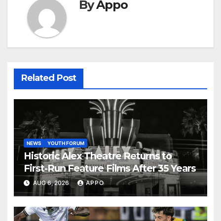
By
Appo
Related Post
NEWS
YOUTH FORUM
Historic Alex Theatre Returns to
First-Run Feature Films After 35 Years
AUG 6, 2026
APPO