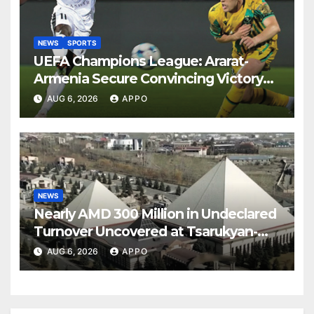
NEWS
SPORTS
UEFA Champions League: Ararat-
Armenia Secure Convincing Victory
Over Shamrock Rovers 2-0
AUG 6, 2026
APPO
NEWS
Nearly AMD 300 Million in Undeclared
Turnover Uncovered at Tsarukyan-
Owned Entertainment Center
AUG 6, 2026
APPO