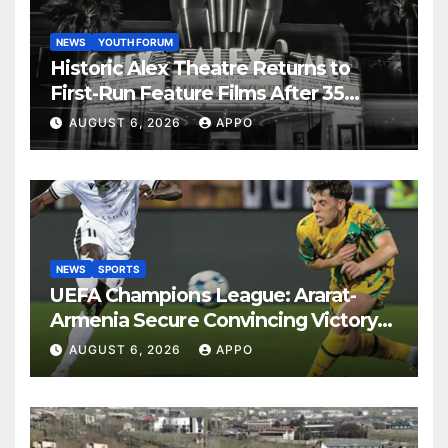
NEWS
YOUTH FORUM
Historic Alex Theatre Returns to
First-Run Feature Films After 35
Years
AUGUST 6, 2026
APPO
NEWS
SPORTS
UEFA Champions League: Ararat-
Armenia Secure Convincing Victory
Over Shamrock Rovers 2-0
AUGUST 6, 2026
APPO