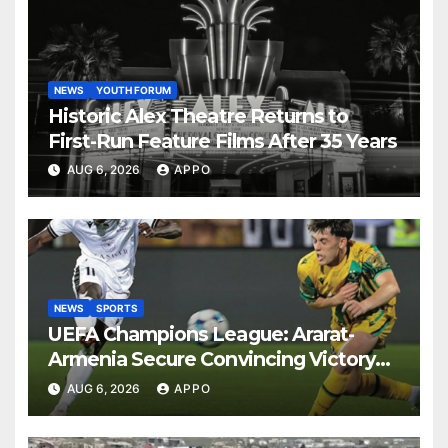
NEWS
YOUTH FORUM
Historic Alex Theatre Returns to
First-Run Feature Films After 35 Years
AUG 6, 2026
APPO
NEWS
SPORTS
UEFA Champions League: Ararat-
Armenia Secure Convincing Victory
Over Shamrock Rovers 2-0
AUG 6, 2026
APPO