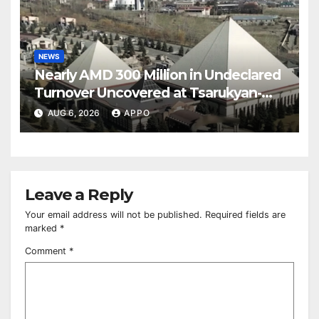
NEWS
Nearly AMD 300 Million in Undeclared
Turnover Uncovered at Tsarukyan-
Owned Entertainment Center
AUG 6, 2026
APPO
Leave a Reply
Your email address will not be published.
Required fields are
marked
*
Comment
*