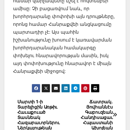
համար վարչապետը նշել է հոկտեմբեր
ամիսը: Չի բացառվում նաև, որ
խորհրդարանը փոփոխի այն դրույթները,
որոնց համար Հանրաքվեի անցկացումը
պարտադիր չէ: Այս պահին
իշխանությունը խոսում է կառավարման
խորհրդարանական համակարգը
փոխելու հնարավորության մասին, իսկ
այդ փոփոխությունը հնարավոր է միայն
Հանրաքվեի միջոցով:
Post
Մարտի 1-ի
Ճատրակ.
Տարելիցին Առթիւ
Յովհաննէս
navigation
Հաւաքուած
Գաբուզեան
Տասնեակ
Հանդիսացաւ
Հազարաւորներու
Հայաստանի
Ներկայութեան
Ախոյեան