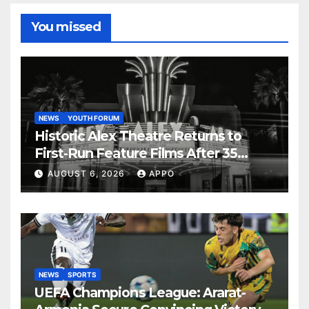
You missed
NEWS
YOUTH FORUM
Historic Alex Theatre Returns to
First-Run Feature Films After 35
Years
AUGUST 6, 2026
APPO
NEWS
SPORTS
UEFA Champions League: Ararat-