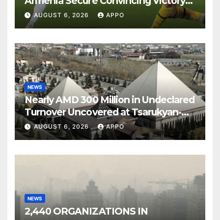
Armenia Secure Convincing Victory
Over Shamrock Rovers 2-0
AUGUST 6, 2026
APPO
NEWS
Nearly AMD 300 Million in Undeclared
Turnover Uncovered at Tsarukyan-
Owned Entertainment Center
AUGUST 6, 2026
APPO
NEWS
2,440 ORGANIZATIONS IN