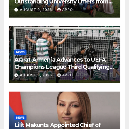
Outstanding University Offers from
the World’s Leading Institutions
AUGUST 9, 2026
APPO
NEWS
Ararat-Armenia Advances to UEFA
Champions League Third Qualifying
Round
AUGUST 9, 2026
APPO
NEWS
Lilit Makunts Appointed Chief of