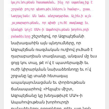
կայունութեան հաստատման, ինչ որ սպառնալիք է
շրջանի բոլոր պետութիւններուն համար», ըսաւ
Նաղդալեան: Ան նաեւ անդրադարձաւ Ալիեւի այն
յայտարարութեան, որ պիտի լուծէ տագնապը եւ
կեանքի կոչէ ՄԱԿ-ի Ապահովութեան խորհուրդի
շեշտելով, որ Ազրպէյճանի
բանաձեւերը
նախագահին այն պնդումները, որ
Ազրպէյճան ռազմական ուղիով լուծած է
ղարաբաղեան տագնապը, անգամ մը եւս
ցոյց կու տայ, թէ ո՛վ է պատերազմի եւ
ուժի կիրարկման նախաձեռնողը եւ ո՛վ
շրջանը կը տանի հետագայ
ապակայունացման եւ փորձութեան
ճանապարհով: «Ինչպէս միշտ,
Ազրպէյճանը կը խեղաթիւրէ ՄԱԿ-ի
Ապահովութեան խորհուրդի
բանաձեւերու դրոյթները, թէեւ այդ նոյն