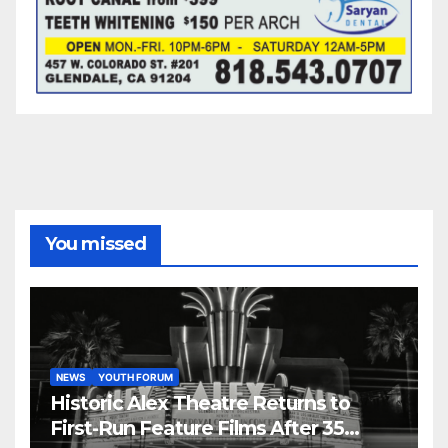
You missed
NEWS
YOUTH FORUM
Historic Alex Theatre Returns to
First-Run Feature Films After 35