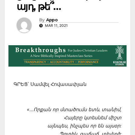
այդ, թե՞…
By
Appo
MAR 11, 2021
ԳՐԵՑ՝ Սամվել Հովասափյան
«…Որքան որ մտածումս ետև տանիմ,
Հայերը կտեսնեմ միշտ
այնպես, ինչպես որ են այսօր:
Պզտիկ, գաճաճ, տխեղծ: