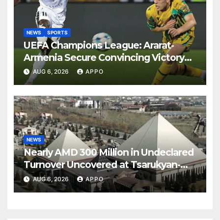
NEWS
SPORTS
UEFA Champions League: Ararat-
Armenia Secure Convincing Victory
Over Shamrock Rovers 2-0
AUG 6, 2026
APPO
NEWS
Nearly AMD 300 Million in Undeclared
Turnover Uncovered at Tsarukyan-
Owned Entertainment Center
AUG 6, 2026
APPO