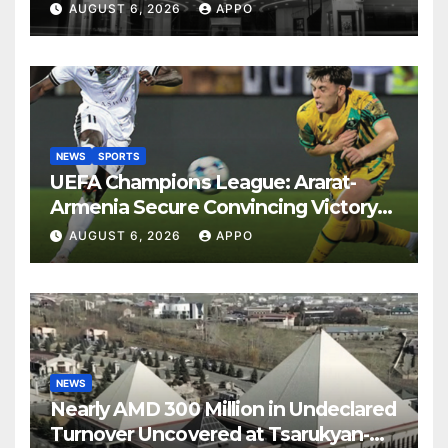
Years
AUGUST 6, 2026
APPO
NEWS
SPORTS
UEFA Champions League: Ararat-
Armenia Secure Convincing Victory
Over Shamrock Rovers 2-0
AUGUST 6, 2026
APPO
NEWS
Nearly AMD 300 Million in Undeclared
Turnover Uncovered at Tsarukyan-