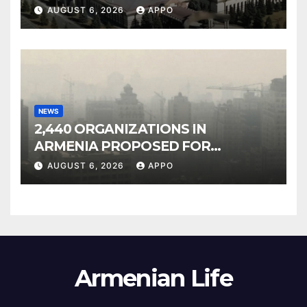
Owned Entertainment Center
AUGUST 6, 2026
APPO
NEWS
2,440 ORGANIZATIONS IN
ARMENIA PROPOSED FOR
INCLUSION IN LIST OF AIR
AUGUST 6, 2026
APPO
POLLUTERS
Armenian Life