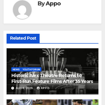
By
Appo
Related Post
NEWS
YOUTH FORUM
Historic Alex Theatre Returns to
First-Run Feature Films After 35 Years
AUG 6, 2026
APPO