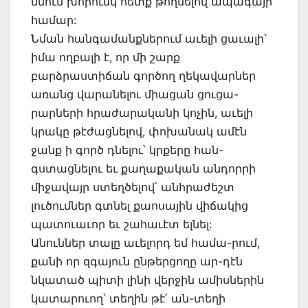
մնում խորունկ հետք թողնելով ապագայի
համար:
Նման հանգամանքներում աւելի ցաւալի՝
իմա ողբալի է, որ մի շարք
բարձրաստիճան գործող ղեկավարներ
առանց վարանելու միացան ցուցա-
րարների հրաժարականի կոչին, աւելի
կրակը թէժացնելով, փոխանակ ամէն
ջանք ի գործ դնելու՝ կրքերը հան-
գստացնելու եւ քաղաքական անդորրի
միջավայր ստեղծելով՝ անհրաժեշտ
լուծումներ գտնել քաոսային վիճակից
պատուաւոր եւ շահաւէտ ելնել:
Անուններ տալը աւելորդ եմ համա-րում,
քանի որ զգայուն ընթերցողը ար-դէն
նկատած պիտի լինի վերջին ամիսներին
կատարուող՝ տեղին թէ՛ ան-տեղի