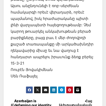
Այսու անընդունելի է ռոբ-սերժեան
համակարգի որեւէ վերադարձ, որեւէ
պայմանով, իսկ հրաժարականը պիտի
լինի վարչապետի հայեցողութեամբ: Չեմ
կարող թուարկել անկախութեան բերած
բարիքները, բայց բաւ է մեր ժողովրդի
քաշած տառապանքը մի արկածախնդիր
ղեկավարից միւսը եւ նա վաղուց է
հանդարտ ապրելու իրաւունք ձեռք բերել:
15-3-21
Ռուբէն Յովակիմեան
Սեն Ռաֆայել
Post
Azerbaijan is
Հայ
defaming our identity.
Աւետարանական