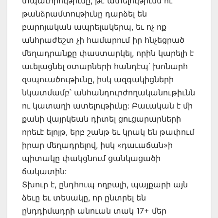
տպաւորութիւնը, թէ ատելութիւնն ու
թանձրամտութիւնը դարձել են
բարոյական ապրելակերպ, եւ ոչ ոք
անհրաժեշտ չի համարում իր հնչեցրած
մեղադրանքը փաստարկել, որին կարելի է
աւելացնել օտարների հանդէպ՝ խոնարհ
զսպուածութիւնը, իսկ ազգակիցների
նկատմամբ՝ անհանդուրժողականութիւնն
ու կատաղի ատելութիւնը: Բաւական է մի
քանի վայրկեան դիտել ցուցարարների
որեւէ ելոյթ, երբ շանթ եւ կրակ են թափում
իրար մեղադրելով, իսկ «դաւաճան»ի
պիտակը փակցնում ցանկացածի
ճակատին:
Տխուր է, ընդհուպ ողբալի, պայքարի այն
ձեւը եւ տեսակը, որ ընտրել են
ընդդիմադրի անուան տակ 17+ մեր