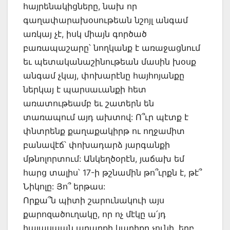
հայրենակիցները, նախ որ
գաղափարախօսութեան նշոյլ անգամ
առկայ չէ, իսկ միայն գործած
բառապաշարը՝ նողկանք է առաջացնում
եւ պետականաշինութեան մասին խօսք
անգամ չկայ, փոխարէնը հայհոյանքը
ներկայ է պարսաւանքի հետ
առատութեամբ եւ շատերն են
տառապում այդ ախտով: Ո՞ւր պէտք է
փնտրենք քաղաքակիրթ ու ողջամիտ
բանավէճ՝ փոխադարձ յարգանքի
մթնոլորտում: Անկեղծօրէն, յաճախ եմ
հարց տալիս՝ 17-ի թշնամին թո՞ւրքն է, թէ՞
Նիկոլը: Յո՞ երթաս:
Որքա՞ն պիտի շարունակուի այս
քարոզածուղակը, որ ոչ մէկը ա՛յդ
հայասպան արարքի կարիքը չունի, երբ