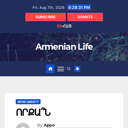
Skip
8:29:33 PM
Fri. Aug 7th, 2026
to
content
SUBSCRIBE
DONATE
EN
ՀԱՅ
Armenian Life
NEWS VARIETY
ՈՐՔԱ՞Ն
By
Appo