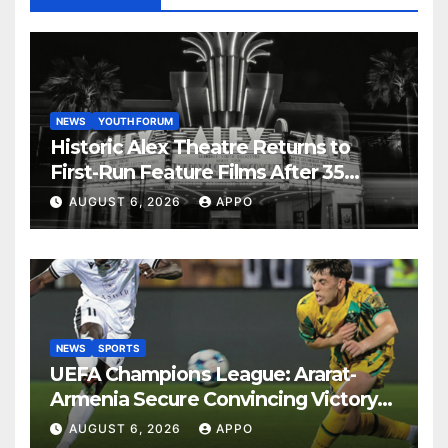
NEWS
YOUTH FORUM
Historic Alex Theatre Returns to
First-Run Feature Films After 35
Years
AUGUST 6, 2026
APPO
NEWS
SPORTS
UEFA Champions League: Ararat-
Armenia Secure Convincing Victory
Over Shamrock Rovers 2-0
AUGUST 6, 2026
APPO