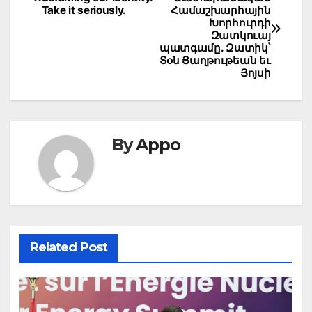
navigation
Take it seriously.
Համաշխարհային
Խորհուրդի
Զատկուայ
պատգամը. Զատիկ՝
Տօն Յաղթութեան եւ
Յոյսի
By
Appo
Related Post