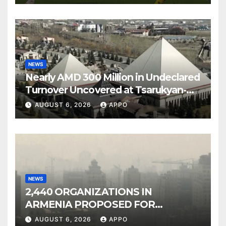
NEWS
Nearly AMD 300 Million in Undeclared
Turnover Uncovered at Tsarukyan-
Owned Entertainment Center
AUGUST 6, 2026
APPO
NEWS
2,440 ORGANIZATIONS IN
ARMENIA PROPOSED FOR
INCLUSION IN LIST OF AIR
AUGUST 6, 2026
APPO