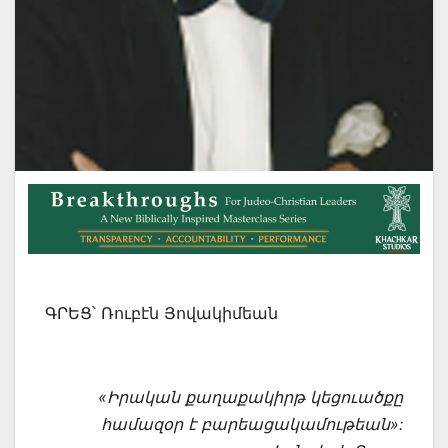
ԳՐԵՑ՝ Ռուբէն Յովակիմեան
«Իրական քաղաքակիրթ կեցուածքը
համազօր է բարեացակամութեան»: