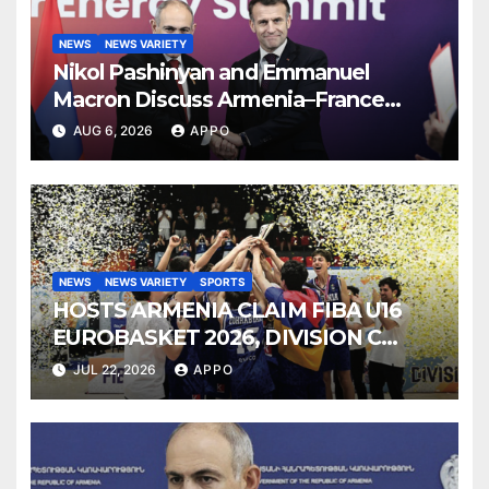
NEWS
NEWS VARIETY
Nikol Pashinyan and Emmanuel
Macron Discuss Armenia–France
Strategic Partnership
AUG 6, 2026
APPO
NEWS
NEWS VARIETY
SPORTS
HOSTS ARMENIA CLAIM FIBA U16
EUROBASKET 2026, DIVISION C
TITLE
JUL 22, 2026
APPO