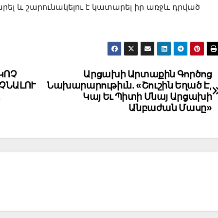
րել և շարունակելու է կատարել իր առջև դրված
ԿՈՉ
Արցախի Արտաքին Գործոց
ՉՆԱԼՈՒ
Նախարարութիւն. «Շուշին Եղած Է,
Ը
Կայ Եւ Պիտի Մնայ Արցախի
Անբաժան Մասը»