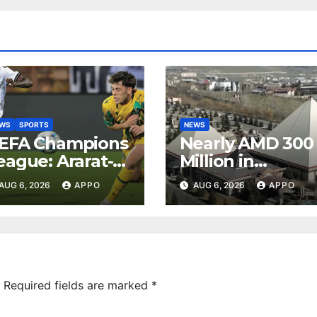
EWS
SPORTS
NEWS
EFA Champions
Nearly AMD 300
eague: Ararat-
Million in
rmenia Secure
Undeclared
AUG 6, 2026
APPO
AUG 6, 2026
APPO
onvincing
Turnover
ictory Over
Uncovered at
hamrock
Tsarukyan-
overs 2-0
Owned
Entertainment
Center
Required fields are marked
*