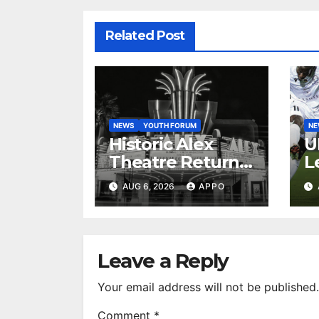
Related Post
NEWS
YOUTH FORUM
N
Historic Alex
U
Theatre Returns
L
to First-Run
A
AUG 6, 2026
APPO
Feature Films
C
After 35 Years
V
S
R
Leave a Reply
Your email address will not be published.
Comment
*