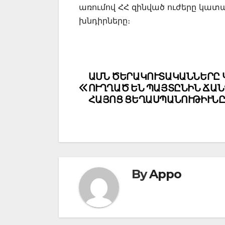
առումով ՀՀ զինված ուժերը կատա
խնդիրները։
Post
ԱՄՆ ԾԵՐԱԿՈՒՏԱԿԱՆՆԵՐԸ 
ՈՒՂՂԱԾ ԵՆ ՊԱՅՏԸՆԻՆ ՃԱՆ
navigation
ՀԱՅՈՑ ՑԵՂԱՍՊԱՆՈՒԹԻՒՆ
By
Appo