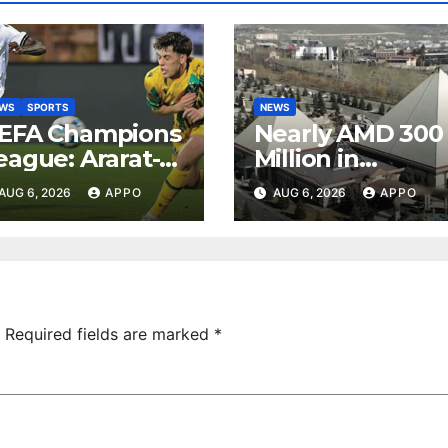
EWS
SPORTS
NEWS
EFA Champions
Nearly AMD 300
eague: Ararat-
Million in
rmenia Secure
Undeclared
AUG 6, 2026
APPO
AUG 6, 2026
APPO
onvincing
Turnover
ictory Over
Uncovered at
hamrock
Tsarukyan-
overs 2-0
Owned
Entertainment
Center
Required fields are marked
*