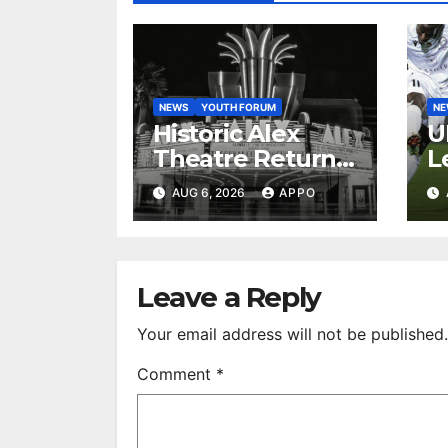
NEWS
YOUTH FORUM
N
Historic Alex
U
Theatre Returns
L
to First-Run
A
AUG 6, 2026
APPO
Feature Films
C
After 35 Years
V
S
R
Leave a Reply
Your email address will not be published.
Comment
*