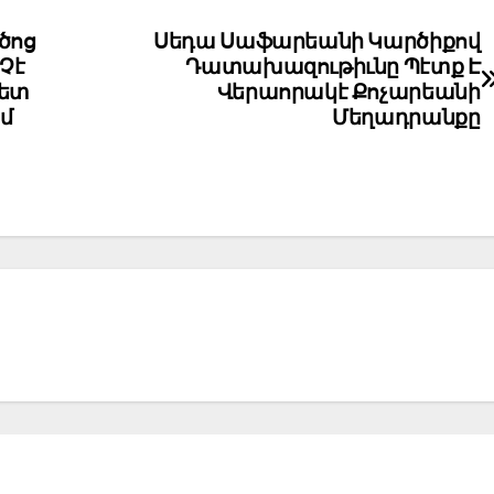
ծոց
Սեդա Սաֆարեանի Կարծիքով
Չէ
Դատախազութիւնը Պէտք Է
Հետ
Վերաորակէ Քոչարեանի
մ
Մեղադրանքը