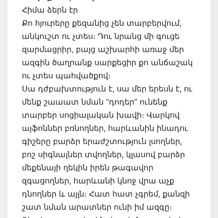
Հիմա ձերն էր
Քո հյուրերը քեզանից չեն տարբերվում,
անկուշտ ու չտես։ Դու նրանց մի գուցե
զարմացրիր, բայց աշխարհի առաջ մեր
ազգին ծաղրանք սարքեցիր քո անճաշակ
ու չտես պահվածքով։
Սա դժբախտություն է, սա մեր երեսն է, ու
մենք շաաատ նման “դոդեր” ունենք
տարբեր սոցիալական խավի։ Վարկով
այֆոններ բռնողներ, հարևանին ինադու
գիշերը բարձր երաժշտություն լսողներ,
բոշ սիգնալներ տվողներ, կլասով բարձր
մեքենայի ղեկին իրեն թագավոր
զգացողներ, հարևանի կնոջ վրա աչք
դնողներ և այլն։ Հատ հատ չգրեմ, քանզի
շատ նման արատներ ունի իմ ազգը։