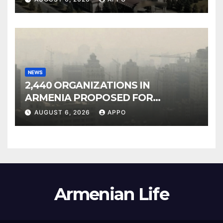
NEWS
2,440 ORGANIZATIONS IN
ARMENIA PROPOSED FOR
INCLUSION IN LIST OF AIR
AUGUST 6, 2026
APPO
POLLUTERS
Armenian Life