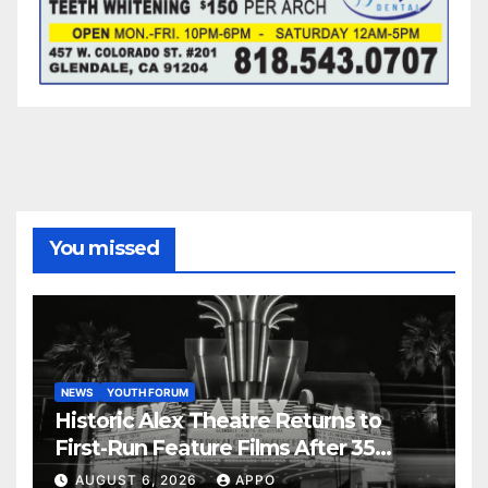
You missed
NEWS
YOUTH FORUM
Historic Alex Theatre Returns to
First-Run Feature Films After 35
Years
AUGUST 6, 2026
APPO