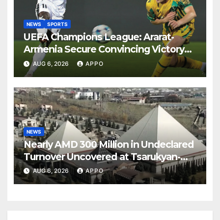
NEWS
SPORTS
UEFA Champions League: Ararat-
Armenia Secure Convincing Victory
Over Shamrock Rovers 2-0
AUG 6, 2026
APPO
NEWS
Nearly AMD 300 Million in Undeclared
Turnover Uncovered at Tsarukyan-
Owned Entertainment Center
AUG 6, 2026
APPO