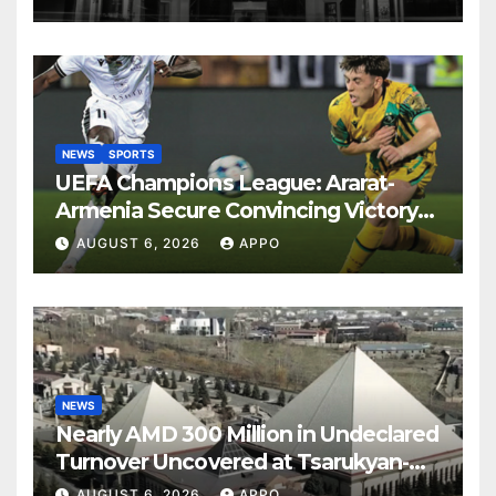
NEWS
SPORTS
UEFA Champions League: Ararat-
Armenia Secure Convincing Victory
Over Shamrock Rovers 2-0
AUGUST 6, 2026
APPO
NEWS
Nearly AMD 300 Million in Undeclared
Turnover Uncovered at Tsarukyan-
Owned Entertainment Center
AUGUST 6, 2026
APPO