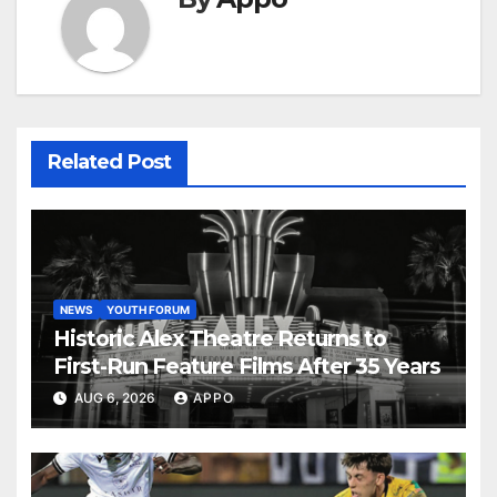
Related Post
NEWS
YOUTH FORUM
Historic Alex Theatre Returns to
First-Run Feature Films After 35 Years
AUG 6, 2026
APPO