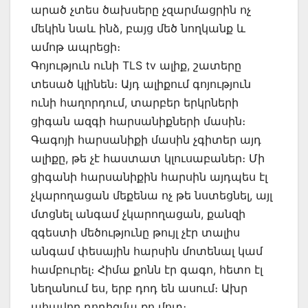
արած չտես ծախսերը չզարմացրին ոչ
մեկին նաև ինձ, բայց մեծ նողկանք և
ամոթ ապրեցի։
Գոյություն ունի TLS tv ալիք, շատերը
տեսած կլինեն։ Այդ ալիքում գոյություն
ունի հաղորդում, տարբեր երկրների
ցիգան ազգի հարսանիքների մասին։
Գագոյի հարսանիքի մասին չգիտեր այդ
ալիքը, թե չէ հաստատ կլուսաբաներ։ Մի
ցիգանի հարսանիքին հարսին այդպես էլ
չկարողացան մեքենա ոչ թե նստեցնել, այլ
մտցնել անգամ չկարողացան, քանզի
զգեստի մեծությունը թույլ չէր տալիս
անգամ փեսային հարսին մոտենալ կամ
համբուրել։ Հիմա քոնն էր գագո, հետո էլ
նեղանում ես, երբ դոդ են ասում։ Ախր
ահավոր դոդիզմա քո մոտ։