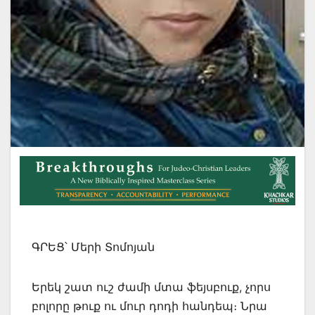
ԳՐԵՑ՝ Մերի Տոմոյան
Երեկ շատ ուշ ժամի մտա ֆեյսբուք, չորս
բոլորը թուք ու մուր դոդի հանդեպ։ Նրա