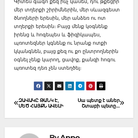
Գիտես գագո քեզ ինչ կասեմ, դու թքեցիր
մեր տղերքի շիրիմներին, մեր սևազգեստ
ծնողների երեսին, մեր անձեռ ու ոտ
տղերքի երեսին։ Բայց մենք կօգնենք
իրենց և հոգեպես և ֆիզիկապես,
պռոտեզներ կգնենք ու նրանք ոտքի
կկանգնեն, բայց քեզ ու քո ընտրողներին
օգնել չենք կարող, ցավոք, քանզի հոգու
պռոտեզ դեռ չեն ստեղծել։
Post
ԶԱՎԱԿԸ ԹԱՆԿ Է,
Սա պետք է աներ
ՄԵԾ ՀԱՅՔՆ ԱՎԵԼԻ
Շտաբի պետը…
navigation
By
Appo