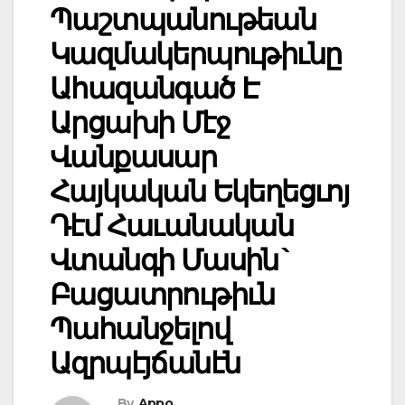
Պաշտպանութեան
Կազմակերպութիւնը
Ահազանգած Է
Արցախի Մէջ
Վանքասար
Հայկական Եկեղեցւոյ
Դէմ Հաւանական
Վտանգի Մասին`
Բացատրութիւն
Պահանջելով
Ազրպէյճանէն
By
Appo