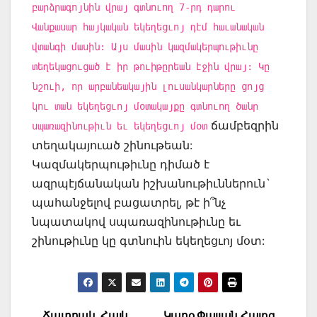
բարձրագոյնին վրայ գտնուող 7-րդ դարու
Վանքասար հայկական եկեղեցւոյ դէմ հաւանական
վտանգի մասին: Այս մասին կազմակերպութիւնը
տեղեկացուցած է իր թուիթըրեան էջին վրայ: Կը
նշուի, որ արբանեակային լուսանկարները ցոյց
կու տան եկեղեցւոյ մօտակայքը գտնուող ծանր
ճամբեզրին
սպառազինութիւն եւ եկեղեցւոյ մօտ
տեղակայուած շինութեան:
Կազմակերպութիւնը դիմած է
ազրպէյճանական իշխանութիւններուն`
պահանջելով բացատրել, թէ ի՞նչ
նպատակով սպառազինութիւնը եւ
շինութիւնը կը գտնուին եկեղեցւոյ մօտ:
Ճատրակ. Հայկ
Կարօ Փայլան Հայոց