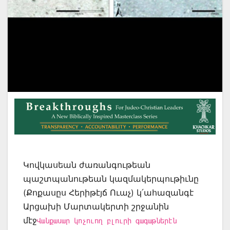
Կովկասեան ժառանգութեան
պաշտպանութեան կազմակերպութիւնը
(Քոքասըս Հերիթէյճ Ուաչ) կ՛ահազանգէ
Արցախի Մարտակերտի շրջանին
մէջ
Վանքասար կոչուող բլուրի գագաթներէն