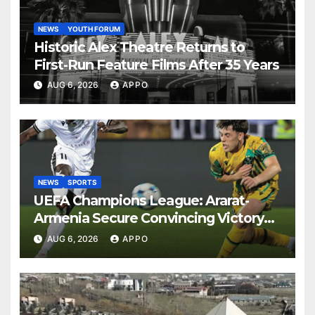
NEWS
YOUTH FORUM
Historic Alex Theatre Returns to
First-Run Feature Films After 35 Years
AUG 6, 2026
APPO
NEWS
SPORTS
UEFA Champions League: Ararat-
Armenia Secure Convincing Victory
Over Shamrock Rovers 2-0
AUG 6, 2026
APPO