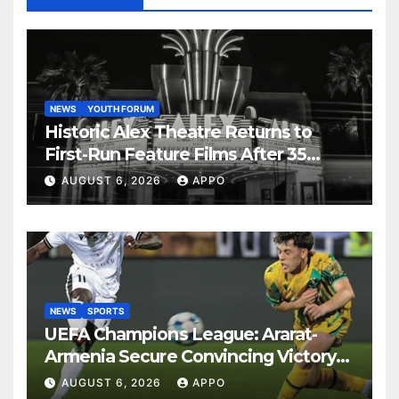
NEWS
YOUTH FORUM
Historic Alex Theatre Returns to
First-Run Feature Films After 35
Years
AUGUST 6, 2026
APPO
NEWS
SPORTS
UEFA Champions League: Ararat-
Armenia Secure Convincing Victory
Over Shamrock Rovers 2-0
AUGUST 6, 2026
APPO