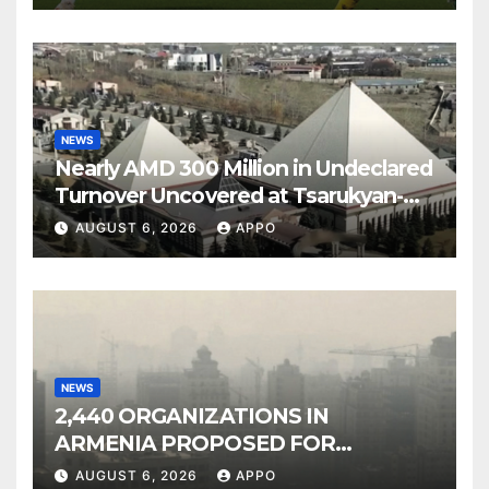
NEWS
Nearly AMD 300 Million in Undeclared
Turnover Uncovered at Tsarukyan-
Owned Entertainment Center
AUGUST 6, 2026
APPO
NEWS
2,440 ORGANIZATIONS IN
ARMENIA PROPOSED FOR
INCLUSION IN LIST OF AIR
AUGUST 6, 2026
APPO