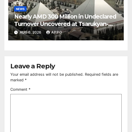
NEWS
Nearly AMD 300 Million in Undeclared
Turnover Uncovered at Tsarukyan-
Owned Entertainment Center
AUG 6, 2026
APPO
Leave a Reply
Your email address will not be published.
Required fields are
marked
*
Comment
*