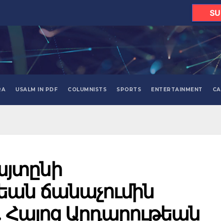
SU
RA
USALM IN PDF
COLUMNISTS
SPORTS
ENTERTAINMENT
CA
յտընի
ան ճանաչումին
ը. Հայոց Արդարութեան