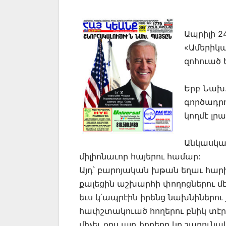
Ապրիլի 2
«Ամերիկաց
զոհուած
Երբ Նախ.
գործադրո
կողմէ լր
Անկասկած
միլիոնաւոր հայերու համար:
Այդ՝ բարոյական խթան եղաւ հար
քալեցին աշխարհի փողոցներու մէջ
եւս կ՛ապրէին իրենց նախնիներու
հափշտակուած հողերու բնիկ տէրե
միչեւ օրս այդ հողերը կը շարու