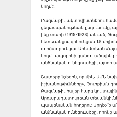
կողմէ:
Բազմաթիւ ակտիվիստներու համա
ցեղասպանութեան ընդունումը, ա
ինը տարի (1915-1923) տեւած, Թ
հետեւանքով զոհուեցան 1.5 միլիո
գործադրուեցաւ Արեւմտեան Հայաս
կողմէ ապօրինի զանգուածային բ
անձնական ունեցուածքի, այսօր այ
Շատերը նշեցին, որ մինչ ԱՄՆ ն
իշխանութիւնները», Թուրքիան դու
Բազմաթիւ հայեր հարց կու տայի
Արդարադատութեան տեսանկիւնէ ի
պապենական հողերու: Արդէօ՞ք 
անձնական ունեցուածքը, որոնք ա