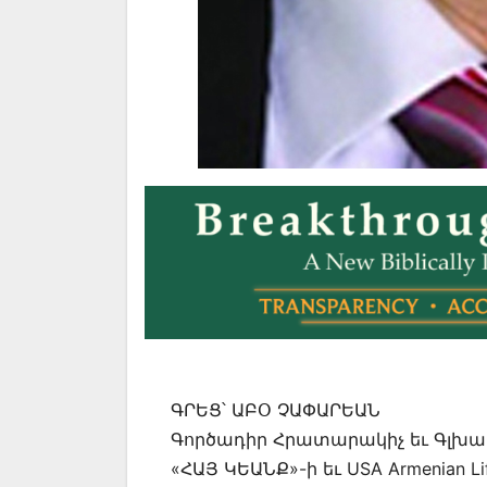
ԳՐԵՑ՝ ԱԲՕ ՉԱՓԱՐԵԱՆ
Գործադիր Հրատարակիչ եւ Գլխա
«ՀԱՅ ԿԵԱՆՔ»-ի եւ USA Armenian Li