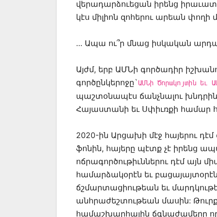
վերադարձուեցան իրենց իրաւատէրե
կէս միլիոն զոհերու արեան փողի 
… Ապա ու՞ր մնաց իսկական արդա
Այժմ, երբ ԱՄՆի գործադիր իշխան
գործընկերոջը`
ԱՄՆի Ծորակոյտին եւ Ա
պաշտօնապէս ճանչնալու խնդրին 
Հայաստանի եւ Սփիւռքի համար
2020-ին Արցախի մէջ հայերու դ
ֆոնին, հայերը պէտք չէ իրենց 
ոճրագործութիւններու դէմ այն
համարձակօրէն եւ բացայայտօրէ
ճշմարտացիութեան եւ մարդկութ
անհրաժեշտութեան մասին: Թուր
համաշխարհային ճգնաժամերը ո