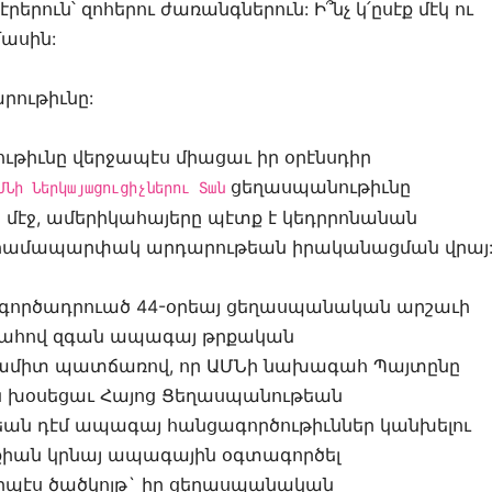
րուն՝ զոհերու ժառանգներուն: Ի՞նչ կ՛ըսէք մէկ ու
մասին:
րութիւնը:
ութիւնը վերջապէս միացաւ իր օրէնսդիր
ցեղասպանութիւնը
ՄՆի Ներկայացուցիչներու Տան
մէջ, ամերիկահայերը պէտք է կեդրրոնանան
 համապարփակ արդարութեան իրականացման վրայ
էմ գործադրուած 44-օրեայ ցեղասպանական արշաւի
ապահով զգան ապագայ թրքական
 միամիտ պատճառով, որ ԱՄՆի նախագահ Պայտընը
ն խօսեցաւ Հայոց Ցեղասպանութեան
եան դէմ ապագայ հանցագործութիւններ կանխելու
քիան կրնայ ապագային օգտագործել
րպէս ծածկոյթ` իր ցեղասպանական