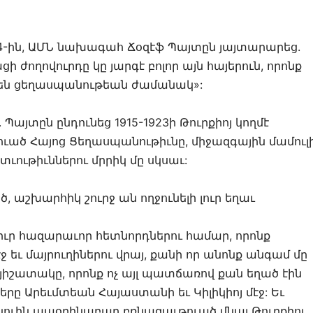
4-ին, ԱՄՆ նախագահ Ճօզէֆ Պայտըն յայտարարեց.
ի ժողովուրդը կը յարգէ բոլոր այն հայերուն, որոնք
 են ցեղասպանութեան ժամանակ»:
 Պայտըն ընդունեց 1915-1923ի Թուրքիոյ կողմէ
ւած Հայոց Ցեղասպանութիւնը, միջազգային մամուլ
ատւութիւններու մրրիկ մը սկսաւ:
, աշխարհիկ շուրջ ան ողջունելի լուր եղաւ
իւր հազարաւոր հետնորդներու համար, որոնք
 եւ մայրուղիներու վրայ, քանի որ անոնք անգամ մը
 յիշատակը, որոնք ոչ այլ պատճառով քան եղած էին
րը Արեւմտեան Հայաստանի եւ Կիլիկիոյ մէջ: Եւ
նակուին ապօրինաբար բռնազաւթուած մնալ Թուրքիոյ