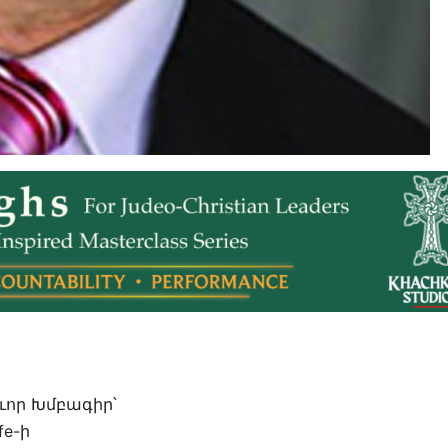
ւոր Խմբագիր՝
fe-ի