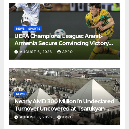
NEWS
SPORTS
UEFA Champions League: Ararat-
Armenia Secure Convincing Victory
Over Shamrock Rovers 2-0
AUGUST 6, 2026
APPO
NEWS
Nearly AMD 300 Million in Undeclared
Turnover Uncovered at Tsarukyan-
Owned Entertainment Center
AUGUST 6, 2026
APPO