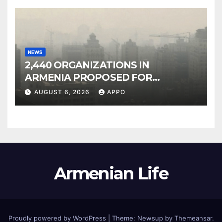
NEWS
2,440 ORGANIZATIONS IN
ARMENIA PROPOSED FOR
INCLUSION IN LIST OF AIR
AUGUST 6, 2026
APPO
POLLUTERS
Armenian Life
Proudly powered by WordPress
|
Theme: Newsup by
Themeansar
.