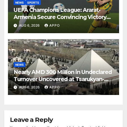
NEWS
SPORTS
UEFA Champions League: Ararat-
Armenia Secure Convincing Victory
Over Shamrock Rovers 2-0
AUG 6, 2026
APPO
NEWS
Nearly AMD 300 Million in Undeclared
Turnover Uncovered at Tsarukyan-
Owned Entertainment Center
AUG 6, 2026
APPO
Leave a Reply