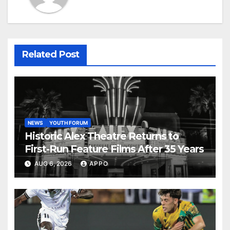
Related Post
NEWS
YOUTH FORUM
Historic Alex Theatre Returns to
First-Run Feature Films After 35 Years
AUG 6, 2026
APPO