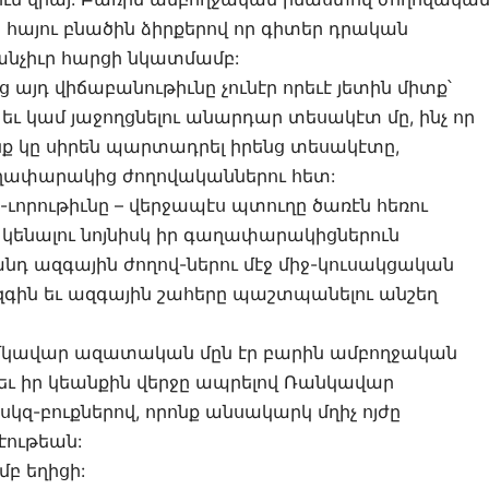
ծ հայու բնածին ձիրքերով որ գիտեր դրական
աքանչիւր հարցի նկատմամբ:
ց այդ վիճաբանութիւնը չունէր որեւէ յետին միտք՝
եւ կամ յաջողցնելու անարդար տեսակէտ մը, ինչ որ
ոնք կը սիրեն պարտադրել իրենց տեսակէտը,
ափարակից ժողովականներու հետ:
ւորութիւնը – վերջապէս պտուղը ծառէն հեռու
էմ կենալու նոյնիսկ իր գաղափարակիցներուն
դ ազգային ժողով-ներու մէջ միջ-կուսակցական
զգին եւ ազգային շահերը պաշտպանելու անշեղ
մկավար ազատական մըն էր բարին ամբողջական
եւ իր կեանքին վերջը ապրելով Ռանկավար
զ-բուքներով, որոնք անսակարկ մղիչ ոյժը
էութեան:
բ եղիցի: