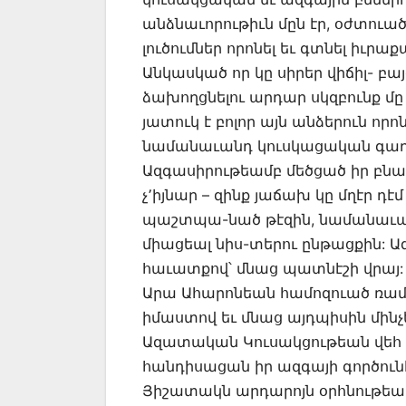
անձնաւորութիւն մըն էր, օժտուա
լուծումներ որոնել եւ գտնել իւր
Անկասկած որ կը սիրեր վիճիլ- բայ
ձախողցնելու արդար սկզբունք մը 
յատուկ է բոլոր այն անձերուն որ
նամանաւանդ կուսկացական գաղ
Ազգասիրութեամբ մեծցած իր բնա-
չ՚իյնար – զինք յաճախ կը մղէր դ
պաշտպա-նած թէզին, նամանաւան
միացեալ նիս-տերու ընթացքին: Ա
հաւատքով՝ մնաց պատնէշի վրայ:
Արա Ահարոնեան համոզուած ռա
իմաստով եւ մնաց այդպիսին մինչ
Ազատական Կուսակցութեան վեհ սկ
հանդիսացան իր ազգայի գործուն
Յիշատակն արդարոյն օրհնութեամ