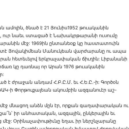
 ամոլին, ծնած է 21 Յունիս1952 թուականին
, ուր նաեւ ստացած է Նախակրթարանի ուսումը
արանին մէջ: 1969ին ընտանեօք կը հաստատուին
աւարտէ Յովակիմեան Մանուկեան վարժարանը ու ապա
րան հետեւելով երկրաչափական ճիւղին: Լիբանանի
ռ կը դառնայ որ Արան 1976 թուականին
ր:
 է ժրաջան անդամ Հ.Բ.Ը.Մ. եւ Հ.Ե.Ը.-ի: Գործօն
ՌԱԿ-ի Փորթուքալեան ակումբին ազգանուէր աշ-
 մէջ մնացող անձն մըն էր, որքան գաղափարական ու
քա՜ն՝ իր անհատական, ազգային, ընկերային եւ
մէջ: Օրինաչափութիւնը եղաւ իր ներշնչարանը
ուն վրայ: Բառին ամբողջական իմաստով ժողովակա