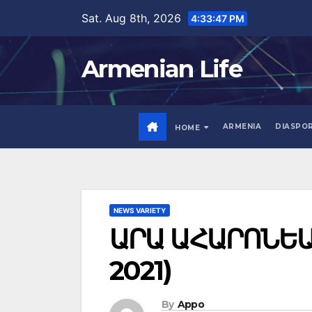
Skip
Sat. Aug 8th, 2026
4:33:49 PM
to
content
Armenian Life
ARMENIA
DIASPO
HOME
NEWS VARIETY
ԱՐԱ ԱՀԱՐՈՆԵԱ
2021)
By
Appo