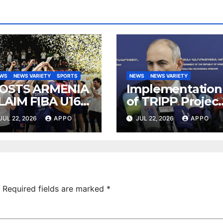
EWS
NEWS VARIETY
SPORTS
NEWS
NEWS VARIETY
OSTS ARMENIA
Implementation
LAIM FIBA U16
of TRIPP Project
UROBASKET
Directly Serves
JUL 22, 2026
APPO
JUL 22, 2026
APPO
026, DIVISION C
Iran’s Interests,
ITLE
Pashinyan Says
Required fields are marked
*