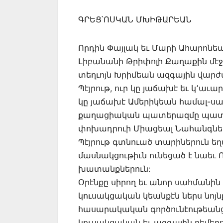
ԳՐԵՑ՝ՈՍԿԱՆ ՄԽԻԹԱՐԵԱՆ
Որդին Փայլակ եւ Մարի Ահարոնեան
Լիբանանի Թրիփոլի Քաղաքին մէջ
տեղւոյն Խրիմեան ազգային վարժ
Պէյրութ, ուր կը յաճախէ եւ կ՚
կը յաճախէ Ամերիկեան համալ-սա
քաղացիական պատերազմը պատճա
փոխադրուի Միացեալ Նահանգնե
Պէյրութ գտնուած տարիներուն եղած
մասնակցութիւն ունեցած է նաեւ 
խատանքներուն:
Օրէնքը սիրող եւ անոր սահմանին
կուսակցական կեանքէն ներս նոյն
հասարակական գործունէութեանց 
կուսակցական եւ ազգային բեմեր