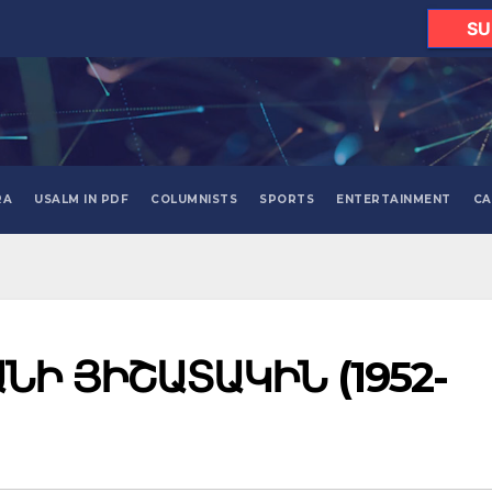
SU
RA
USALM IN PDF
COLUMNISTS
SPORTS
ENTERTAINMENT
CA
ՆԻ ՅԻՇԱՏԱԿԻՆ (1952-