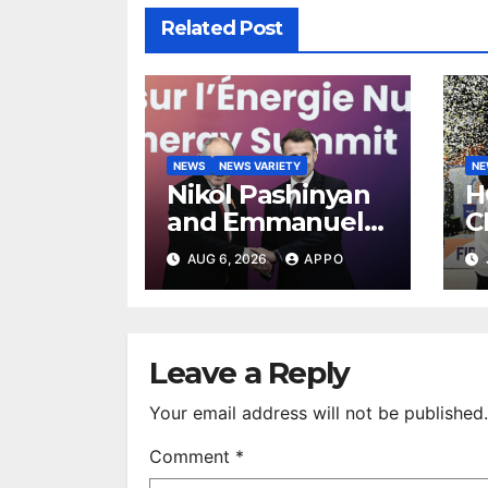
Related Post
NEWS
NEWS VARIETY
N
Nikol Pashinyan
H
and Emmanuel
C
Macron Discuss
E
AUG 6, 2026
APPO
Armenia–France
2
Strategic
T
Partnership
Leave a Reply
Your email address will not be published.
Comment
*