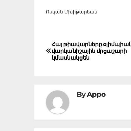
Ոսկան Մխիթարեան
Post
Հայ թիավարները օլիմպիա
վարկանիշային մրցաշարի
navigation
կմասնակցեն
By
Appo