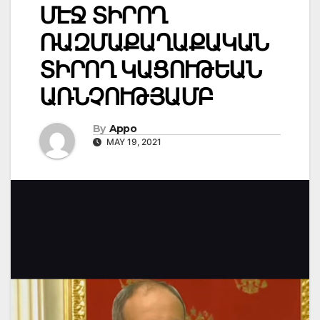
ՄԷՋ ՏԻՐՈՂ
ՌԱԶՄԱՔԱՂԱՔԱԿԱՆ
ՏԻՐՈՂ ԿԱՑՈՒԹԵԱՆ
ԱՌՆՉՈՒԹՅԱՄԲ
By
Appo
MAY 19, 2021