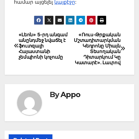
համար այցելել
կայքէջը
:
Post
«Լեոն» 5-րդ անգամ
«Ռուս-Թրքական
անընդմեջ նվաճել է
Մշտադիտարկման
navigation
ֆուտզալի
Կեդրոնը Միայն
Հայաստանի
Տեսողական
չեմպիոնի կոչումը
Դիտարկում Կը
Կատարէ». Լաւրով
By
Appo