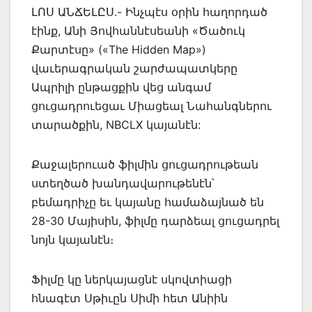
ԼՈՍ ԱՆՃԵԼԸՍ.- Ինչպէս օրին հաղորդած
էինք, Անի Յովհաննէսեանի «Ծածուկ
Քարտէսը» («The Hidden Map»)
վաւերագրական շարժապատկերը
Ապրիլի ընթացքին վեց անգամ
ցուցադրուեցաւ Միացեալ Նահանգներու
տարածքին, NBCLX կայանէն:
Քաջալերուած ֆիլմին ցուցադրութեան
ստեղծած խանդավարութենէն՝
բեմադրիչը եւ կայանը համաձայնած են
28-30 Մայիսին, ֆիլմը դարձեալ ցուցադրել
նոյն կայանէն։
Ֆիլմը կը ներկայացնէ սկովտիացի
հնագէտ Սթիւըն Սիմի հետ Անիին