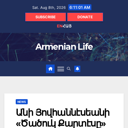
Skip
6:11:02 AM
Sat. Aug 8th, 2026
to
content
SUBSCRIBE
DONATE
EN
ՀԱՅ
Armenian Life
NEWS
Անի Յովհաննէսեանի
«Ծածուկ Քարտէսը»