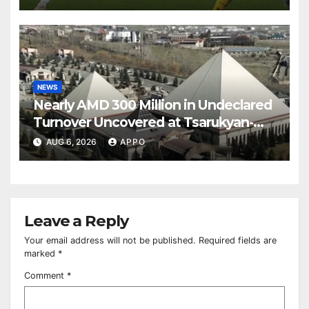
NEWS
Nearly AMD 300 Million in Undeclared
Turnover Uncovered at Tsarukyan-
Owned Entertainment Center
AUG 6, 2026
APPO
Leave a Reply
Your email address will not be published.
Required fields are
marked
*
Comment
*