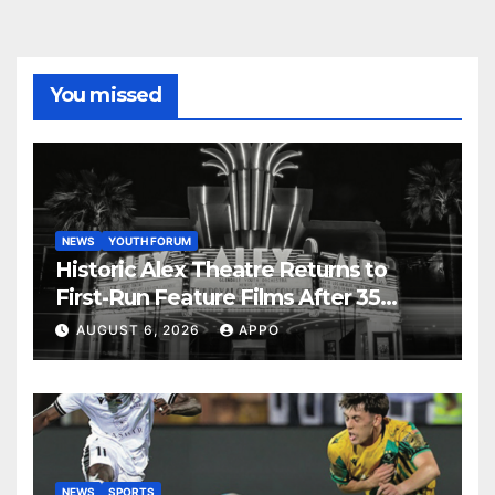
You missed
NEWS
YOUTH FORUM
Historic Alex Theatre Returns to
First-Run Feature Films After 35
Years
AUGUST 6, 2026
APPO
NEWS
SPORTS