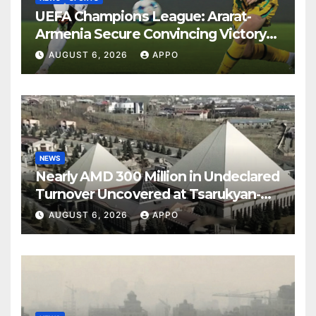
UEFA Champions League: Ararat-
Armenia Secure Convincing Victory
Over Shamrock Rovers 2-0
AUGUST 6, 2026
APPO
NEWS
Nearly AMD 300 Million in Undeclared
Turnover Uncovered at Tsarukyan-
Owned Entertainment Center
AUGUST 6, 2026
APPO