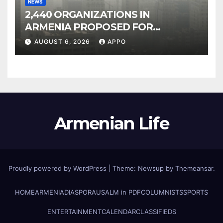
NEWS
2,440 ORGANIZATIONS IN
ARMENIA PROPOSED FOR
INCLUSION IN LIST OF AIR
AUGUST 6, 2026
APPO
POLLUTERS
Armenian Life
Proudly powered by WordPress
|
Theme: Newsup by
Themeansar
.
HOME
ARMENIA
DIASPORA
USALM in PDF
COLUMNISTS
SPORTS
ENTERTAINMENT
CALENDAR
CLASSIFIEDS