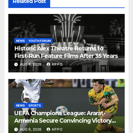
Related Post
NEWS
YOUTH FORUM
Historic Alex Theatre Returns to
First-Run Feature Films After 35 Years
AUG 6, 2026
APPO
NEWS
SPORTS
UEFA Champions League: Ararat-
Armenia Secure Convincing Victory
Over Shamrock Rovers 2-0
AUG 6, 2026
APPO