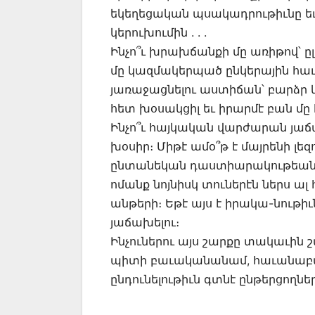
եկեղեցական պսակադրութիւնը եւ
կերուխումին . . .
Ինչո՞ւ խրախճանքի մը առիթով՝ ը
մը կազմակերպած ընկերային հաւա
յառաջացնելու աստիճան՝ բարձր կը
հետ խօսակցիլ եւ իրարմէ բան մը 
Ինչո՞ւ հայկական վարժարան յաճ
խօսիր։ Միթէ ամօ՞թ է մայրենի լեզ
ընտանեկան դաստիարակութեան հար
ոմանք նոյնիսկ տուներէն ներս ալ 
անթերի։ Եթէ այս է իրակա-նութ
յաճախելու։
Ինչուներու այս շարքը տակաւին 
պիտի բաւականանամ, հաւանաբար
ընդունելութիւն գտնէ ընթերցողներ