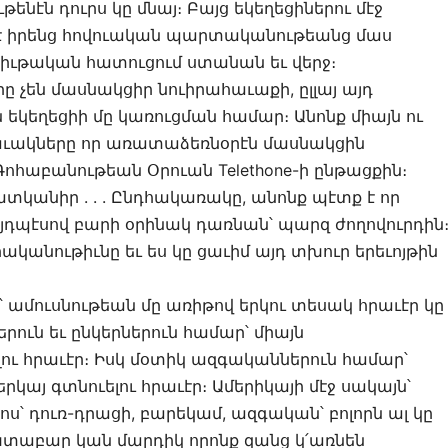
նէն դուրս կը մնայ։ Բայց եկեղեցիներու մէջ
 իրենց հովուական պարտականութեանց մաս
 նիւթական հատուցում ստանան եւ վերջ։
ը չեն մասնակցիր նուիրահաւաքի, ըլլայ այդ
կեղեցիի մը կառուցման համար։ Անոնք միայն ու
 զաւակները որ առատաձեռնօրէն մասնակցին
հաբանութեան Օրուան Telethone-ի ընթացքին։
ատկանիր . . . Ընդհակառակը, անոնք պէտք է որ
այդպէսով բարի օրինակ դառնան՝ պարզ ժողովուրդին
կանութիւնը եւ ես կը ցաւիմ այդ տխուր երեւոյթին
ջ՝ ամուսնութեան մը առիթով երկու տեսակ հրաւէր կը
րուն եւ ընկերներուն համար՝ միայն
ու հրաւէր։ Իսկ մօտիկ ազգականներուն համար՝
այ գտնուելու հրաւէր։ Ամերիկայի մէջ սակայն՝
։ Հոս՝ դուռ-դրացի, բարեկամ, ազգական՝ բոլորն ալ կը
տաբար կան մարդիկ որոնք զանց կ՛առնեն