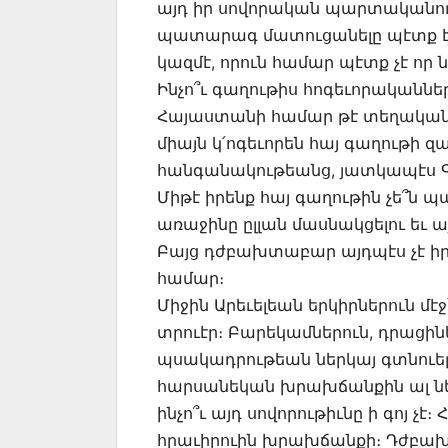
այդ իր սովորական պարտականութե
պատարագ մատուցանելը պէտք է
կազմէ, որուն համար պէտք չէ որ
Ինչո՞ւ գաղութիս հոգեւորականներ
Հայաստանի համար թէ տեղական ե
միայն կ՛ոգեւորեն հայ գաղութի
հանգանակութեանց, յատկապէս Գո
Միթէ իրենք հայ գաղութին չե՞ն պ
առաջինը ըլլան մասնակցելու եւ 
Բայց դժբախտաբար այդպէս չէ իրա
համար։
Միջին Արեւելեան երկիրներուն մէ
տրուէր։ Բարեկամներուն, դրացինե
պսակադրութեան ներկայ գտնուել
հարսանեկան խրախճանքին ալ ներկ
ինչո՞ւ այդ սովորութիւնը ի գոյ չէ
հրաւիրուին խրախճանքի։ Դժբախ