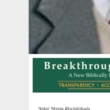
Գրեց՝ Գէորգ Քէօշկէրեան