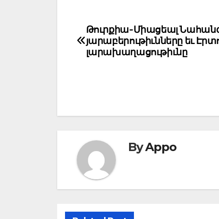
Post
Թուրքիա-Միացեալ Նահան
յարաբերութիւնները եւ Էր
navigation
լարախաղացութիւնը
By
Appo