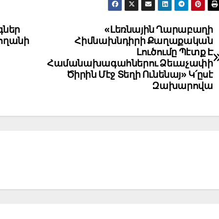
գներ
«Լեռնային Ղարաբաղի
տողանի
Հիմնախնդիրի Քաղաքական
Լուծումը Պէտք Է
Համանախագահներու Ձեւաչափի
Ծիրին Մէջ Տեղի Ունենայ» Կ՛ըսէ
Զախարովա