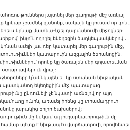
տահոգու-թիւններս յայտնել մեր գաղութի մէջ առկայ
ւք կրնաք չբաժնել զանոնք, սակայն կը յուսամ որ գոնէ
թերեւս կրնաք մատնա-նշել դարմանումի միջոցներ։
իթով՝ ինչո՞ւ ողողել եկեղեցին ծաղկեպսակներով . . 
 կրնան աւելի լաւ դեր կատարել մեր գաղութին մէջ,
տուութիւններ կատարուին ազգային ծերանոցին,
միութիւններու՝ որոնք կը ծառայեն մեր գոյատեւման
ս օտար ափերուն վրայ։
աջնորդները կ՛ակնկալեն եւ կը ստանան նիւթական
մին պատկանող եկեղեցիին մէջ պատարագ
րութիւնը ընդունելի չէ նկատի առնելով որ այդ
կամուտը ունին, առաւել իրենց կը տրամադրուի
անոնց յարակից բոլոր ծախսերով։
դրութիւն մը եւ կամ ալ յուղարկաւորութիւն մը
ր համար պէտք է նիւթապէս վարձատրուի, որովհետե