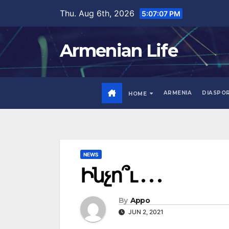
Skip
Thu. Aug 6th, 2026
5:07:09 PM
to
content
Armenian Life
ARMENIA
DIASPO
HOME
NEWS
Ինչո՞ւ . . .
By
Appo
JUN 2, 2021