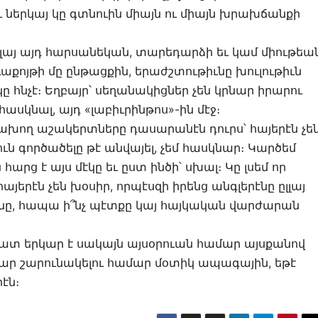
 ներկայ կը գտնուին միայն ու միայն խրախճանքի
լլայ այդ հարսանեկան, տարեդարձի եւ կամ միութեա
քոյթի մը ընթացքին, երաժշտութիւնը խուլութիւն
 հնչէ։ Եղբայր՝ սեղանակիցներ չեն կրնար իրարու
հասկնալ, այդ «լաբիւրինթոս»-ին մէջ։
ախող աշակերտները դասարանէն դուրս՝ հայերէն չե
ուն գործածելը թէ անվայել, չեմ հասկնար։ Կարծեմ
ց է այս մէկը եւ ըստ ինծի՝ սխալ։ Կը լսեմ որ
հայերէն չեն խօսիր, որպէսզի իրենց անգլերէնը ըլլայ
իւնը, հապա ի՞նչ պէտքը կայ հայկական վարժարան
շատ երկար է սակայն այսօրուան համար այսքանով
 շարունակելու համար մօտիկ ապագային, եթէ
էն։