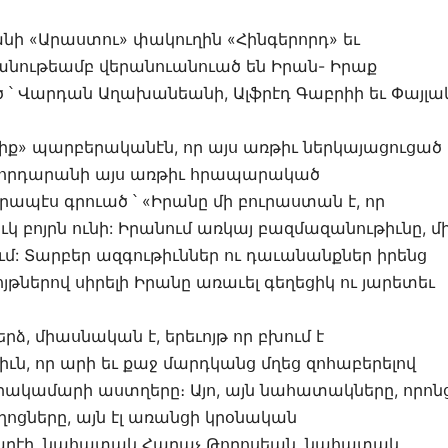
նի «Արաստու» փակուղին «Հինգերորդ» եւ
անութեամբ վերանուանուած են Իրան- Իրաք
՝ Վարդան Աղախանեանի, Ալֆրէդ Գաբրիի եւ Փայլա
լիք» պարբերականէն, որ այս առթիւ ներկայացուցած
նորդարանի այս առթիւ հրապարակած
րապէս գրուած ՝ «Իրանը մի բուրաստան է, որ
կ բոյրն ունի: Իրանում առկայ բազմազանութիւնը, մ
ւմ: Տարբեր ազգութիւններ ու դաւանանքներ իրենց
ոյթներով սիրելի Իրանը առաւել գեղեցիկ ու յարետեւ
, միասնական է, երեւոյթ որ բխում է
ւն, որ արի եւ քաջ մարդկանց մղեց զոհաբերելով
կրակամարի աստղերը։ Այո, այն նահատակները, որոն
ղոցները, այն էլ առանցի կրօնական
րէի, նահատակ Հարաչ Թորոսեան, նահատակ