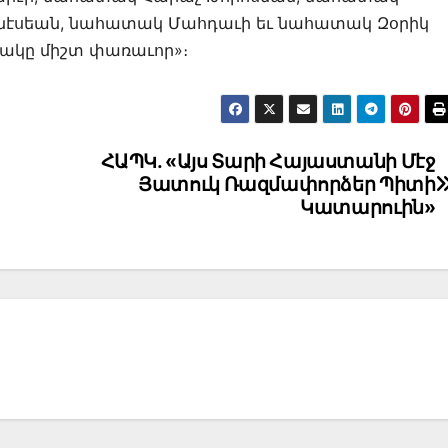
էսեան, նահատակ Մահդաւի եւ նահատակ Զօրիկ
տակը միշտ փառաւոր»։
ՀԱՊԿ. «Այս Տարի Հայաստանի Մէջ
Յատուկ Ռազմափորձեր Պիտի
Կատարուին»