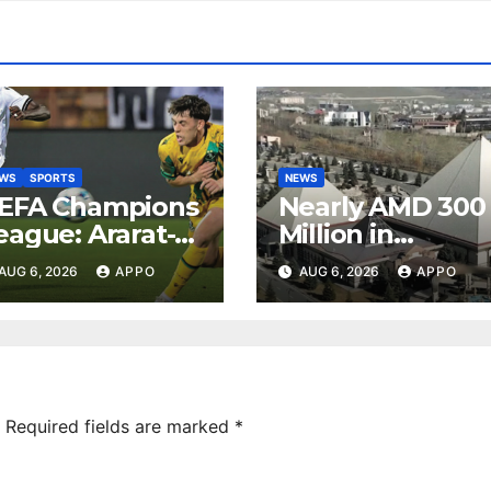
EWS
SPORTS
NEWS
EFA Champions
Nearly AMD 300
eague: Ararat-
Million in
rmenia Secure
Undeclared
AUG 6, 2026
APPO
AUG 6, 2026
APPO
onvincing
Turnover
ictory Over
Uncovered at
hamrock
Tsarukyan-
overs 2-0
Owned
Entertainment
Center
Required fields are marked
*