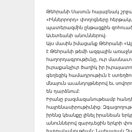
Թեհրանի Սասուն հայաբնակ շրջա
«Իններրորդ» փողոցները հերթակ
պատերազմին ընթացքին զոհուած 
Աւետեանի անուններով։
Այս մասին իմացանք Թեհրանի «Ա
է Թեհրանի թեմի ազգային առաջ
հաղորդագրութիւնը, ուր մասնաւո
իւրաքանչիւր ծաղիկ իր իւրայատու
գեղեցիկ համադրութիւն է ստեղծո
մնայուն աւանդոյթներով եւ սովոր
են դարձնում:
Իրանը բազմազանութեամբ հանդերձ
հայրենասիրութիւնից։ Զգացողութի
իրենց կեանքը լինել իրանեան եր
անուններով զարդւեցին երկրի փո
խտրականութեան: Նահատակ Զա