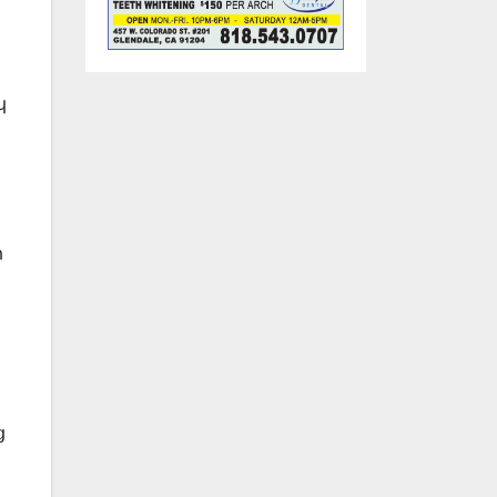
կ
ի
ց