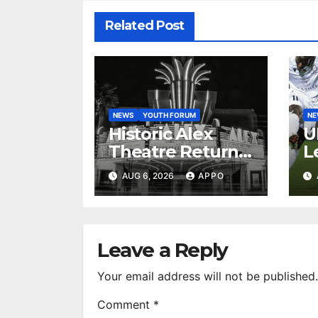
Related Post
NEWS
YOUTH FORUM
N
Historic Alex
U
Theatre Returns
L
to First-Run
A
AUG 6, 2026
APPO
Feature Films
C
After 35 Years
V
S
R
Leave a Reply
Your email address will not be published.
Comment
*