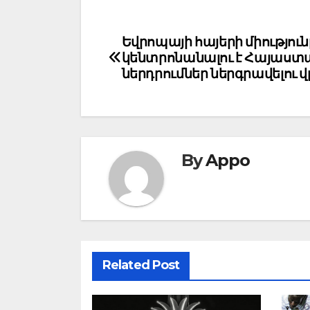
Post
Եվրոպայի հայերի միություն
կենտրոնանալու է Հայաստ
navigation
ներդրումներ ներգրավելու 
By
Appo
Related Post