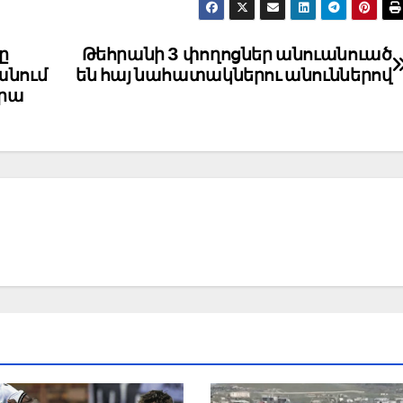
ը
Թեհրանի 3 փողոցներ անուանուած
անում
են հայ նահատակներու անուններով
վրա