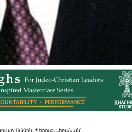
ուար 1930ին, Պէյրութ, Լիբանան)