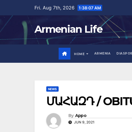
Skip
Fri. Aug 7th, 2026
1:38:08 AM
to
content
Armenian Life
ARMENIA
DIASPO
HOME
NEWS
ՄԱՀԱԶԴ / OBI
By
Appo
JUN 9, 2021