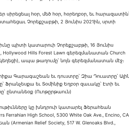
ր սիրեցեալ հօր, մեծ հօր, հօրեղբօր, եւ հարազատին
ահեցաւ Չորեքշաբթի, 2 Յունիս 2021ին, սրտի
ւնը պիտի կատարուի Չորեքշաբթի, 16 Յունիս
, Hollywood Hills Forest Lawn գերեզմանատան Church
 եկեղեցի), ապա թաղումը՝ նոյն գերեզմանատան մէջ։
րիքա Գարագաշեան եւ դուստրը՝ Զիա Դուատրը՝ Ալի
ը՝ Ֆրանչեսքա եւ Տօմինիք Եղբօր զաւակը՝ Էտի եւ
՝ ընտանեօք (Ուոթըրթաուն)
ւթիւնները կը խնդրուի կատարել Ֆերահեան
errahian High School, 5300 White Oak Ave., Encino, CA
(Armenian Relief Society, 517 W. Glenoaks Blvd.,