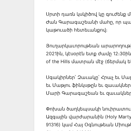
Սրտի դառն կսկիծով կը գուժենք մե
Ժան Գարագաշեանի մահը, որ պատ
կաթուածի հետեւանքով։
Յուղարկաւորութեան արարողութի
2021ին, կէսօրէն ետք ժամը 12։30ին
of the Hills մատրան մէջ (ճերմակ
Սգակիրներ՝ Զաւակը՝ Հրաչ եւ Մա
եւ Մաթյու ֆինկսթըն եւ զաւակներ
Մարի Գարագաշեան եւ զաւակները
Փոխան ծաղկեպսակի նուիրատուո
Ազգային վարժարանին (Holy Martyrs F
91316) կամ Հայ Օգնութեան Միութեան 