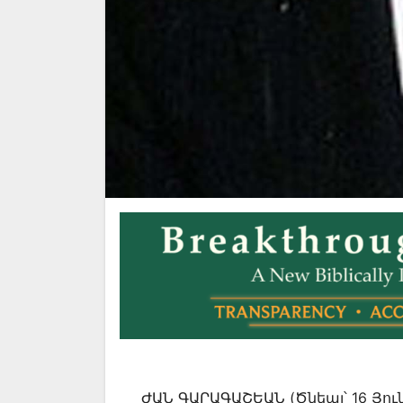
ԺԱՆ ԳԱՐԱԳԱՇԵԱՆ (Ծնեալ՝ 16 Յուն