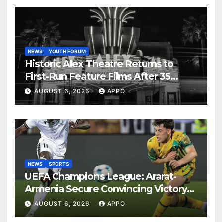
NEWS
YOUTH FORUM
Historic Alex Theatre Returns to
First-Run Feature Films After 35
Years
AUGUST 6, 2026
APPO
NEWS
SPORTS
UEFA Champions League: Ararat-
Armenia Secure Convincing Victory
Over Shamrock Rovers 2-0
AUGUST 6, 2026
APPO