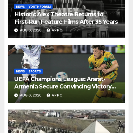
NEWS
YOUTH FORUM
Historic Alex Theatre Returns to
First-Run Feature Films After 35 Years
AUG 6, 2026
APPO
NEWS
SPORTS
UEFA Champions League: Ararat-
Armenia Secure Convincing Victory
Over Shamrock Rovers 2-0
AUG 6, 2026
APPO