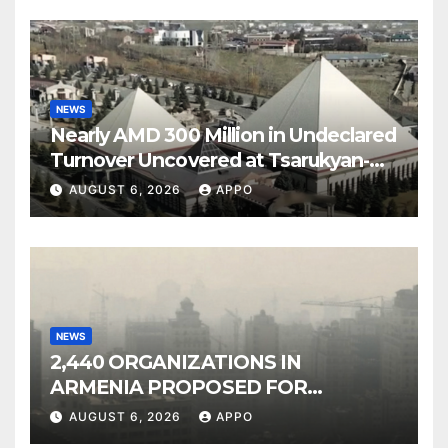
NEWS
Nearly AMD 300 Million in Undeclared
Turnover Uncovered at Tsarukyan-
Owned Entertainment Center
AUGUST 6, 2026
APPO
NEWS
2,440 ORGANIZATIONS IN
ARMENIA PROPOSED FOR
INCLUSION IN LIST OF AIR
AUGUST 6, 2026
APPO
POLLUTERS