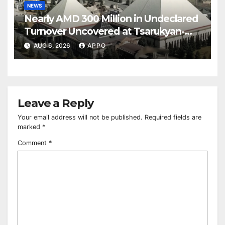
NEWS
Nearly AMD 300 Million in Undeclared
Turnover Uncovered at Tsarukyan-
Owned Entertainment Center
AUG 6, 2026
APPO
Leave a Reply
Your email address will not be published.
Required fields are
marked
*
Comment
*