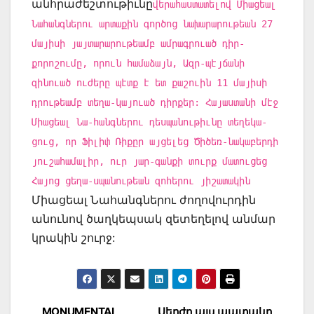
անհրաժեշտութիւնը
վերահաստատելով Միացեալ
Նահանգներու արտաքին գործոց նախարարութեան 27
մայիսի յայտարարութեամբ ամրագրուած դիր-
քորոշումը, որուն համաձայն, Ազր-պէյճանի
զինուած ուժերը պէտք է ետ քաշուին 11 մայիսի
դրութեամբ տեղա-կայուած դիրքեր: Հայաստանի մէջ
Միացեալ Նա-հանգներու դեսպանութիւնը տեղեկա-
ցուց, որ Ֆիլիփ Ռիքըր այցելեց Ծիծեռ-նակաբերդի
յուշահամալիր, ուր յար-գանքի տուրք մատուցեց
Հայոց ցեղա-սպանութեան զոհերու յիշատակին
Միացեալ Նահանգներու ժողովուրդին
անունով ծաղկեպսակ զետեղելով անմար
կրակին շուրջ:
MONUMENTAL
Սերժը այս ապտակը