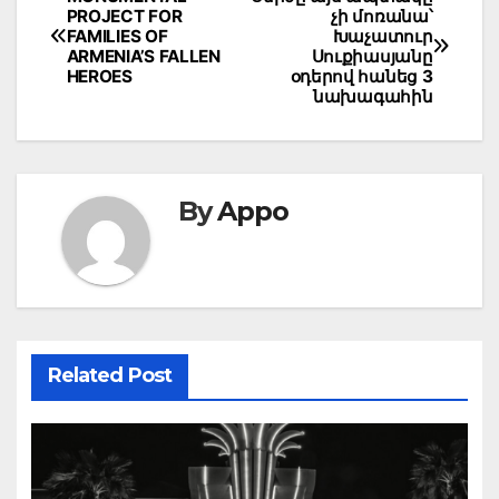
Post
PROJECT FOR
չի մոռանա՝
navigation
FAMILIES OF
Խաչատուր
ARMENIA’S FALLEN
Սուքիասյանը
HEROES
օդերով հանեց 3
նախագահին
By
Appo
Related Post