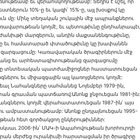
թեամբ եւ վերահսկողութեամբ: Տեղին է նշել, որ
ներուն 10%-ը եւ կազի՝ 15%-ը, այլ խօսքով կը
ն մը: Մինչ տեղական շուկային մէջ ապրանքներու
առավարութեան կողմէ, եւ պետութիւնը ընդհանրապէ
ժանիւթի մարզերուն, անդին մաքսանենգութիւնը,
նը եւ համատարած փտածութիւնը կը խափանեն
արգացումը: Կառավարական ծրագիրներուն մէջ
թեանց եւ արհեստագիտութեանց զարգացումը
արք մը տնտեսական պատժամիջոցներ հաստատուեցան
րու եւ միջազգային այլ կառոյցներու կողմէ:
լ Նահանգները սահմանեց Նոյեմբեր 1979-ին,
ն գրաւման պատճառով:Անոնք ջնջուեցան 1981-ին:
նգներու կողմէ վերահատատուեցան 1987-ին՝ այս
ւ ամբաստանութեամբ: Անոնք ընդլայնուեցան 1995-
թեան հետ գործակցող ընկերութիւններ:
սկսաւ 2006-ին՝ ՄԱԿ-ի Ապահովութեան խորհուրդի
 Իրան մերժեց ուրանիւմի հարստացման իր ծրագիրը