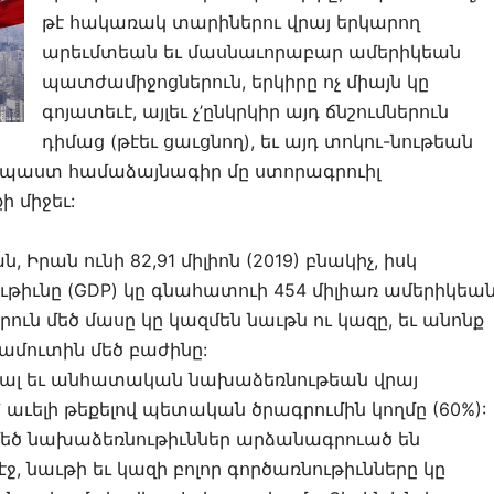
թէ հակառակ տարիներու վրայ երկարող
արեւմտեան եւ մասնաւորաբար ամերիկեան
պատժամիջոցներուն, երկիրը ոչ միայն կը
գոյատեւէ, այլեւ չ’ընկրկիր այդ ճնշումներուն
դիմաց (թէեւ ցաւցնող), եւ այդ տոկու-նութեան
նպաստ համաձայնագիր մը ստորագրուիլ
ի միջեւ:
ան ունի 82,91 միլիոն (2019) բնակիչ, իսկ
ւնը (GDP) կը գնահատուի 454 միլիառ ամերիկեա
ուն մեծ մասը կը կազմեն նաւթն ու կազը, եւ անոնք
ամուտին մեծ բաժինը:
եալ եւ անհատական նախաձեռնութեան վրայ
 աւելի թեքելով պետական ծրագրումին կողմը (60%):
մեծ նախաձեռնութիւններ արձանագրուած են
ջ, նաւթի եւ կազի բոլոր գործառնութիւնները կը