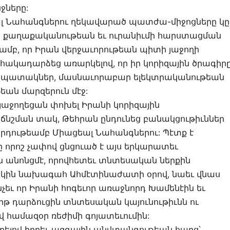
ջները:
եալ Նահանգներու ղեկավարած պատժա-միջոցները կը
ն քաղաքականութեան եւ ուրանիւմի հարստացման
ամբ, որ Իրան վերջաւորութեան պիտի յաջողի
ը հակադարձեց առարկելով, որ իր կորիզային ծրագիր
նպատակներ, մասնաւորաբար ելեկտրականութեան
ան մարզերուն մէջ:
աջողեցան փոխել Իրանի կորիզային
 ճնշման տակ, Թեհրան ընդունեց բանակցութիւններ
որդութեամբ Միացեալ Նահանգներու: Պէտք է
ը որոշ չափով ցնցուած է այս երկարատեւ
ն անոնցմէ, որովհետեւ տնտեսական ներքին
խկին նախագահ Ահմէտինաժատի օրով, նաեւ վնաս
եւ որ Իրանի հոգեւոր առաջնորդ Խամենէին եւ
 դարձուցին տնտեսական կայունութիւնն ու
 համազօր ռեժիմի գոյատեւումին:
լով իբրեւ ազգային անվտանգութեան հարց՝