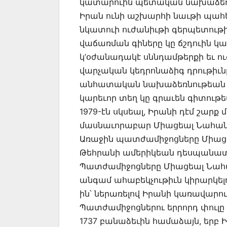
կատարուին պետական նախաձեռնու
Իրան ունի աշխարհի նաւթի պահեստ
նկատուի ուժանիւթի գերպետութիւ
վաճառման գիները կը ճշդուին կ
կ’օժանադակէ սննդամթերքի եւ ու
վարչական կեդրոնաձիգ դրութիւ
անհատական նախաձեռնութեան զ
կարեւոր տեղ կը գրաւեն գիտու
1979-էն սկսեալ, Իրանի դէմ շ
մասնաւորաբար Միացեալ Նահանգնե
Առաջին պատժամիջոցները Միացեա
Թեհրանի ամերիկեան դեսպանատա
Պատժամիջոցները Միացեալ Նահա
անգամ ահաբեկչութիւն կիրարկելո
ին՝ ներառելով Իրանի կառավարու
Պատժամիջոցներու երրորդ փուլը 
1737 բանաձեւին համաձայն, երբ