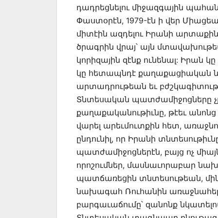
դադրեցնելու միջազգային պահան
Փաստօրէն, 1979-էն ի վեր Միաց
միտէին ազդելու Իրանի արտաքի
ծրագրին վրայ՝ այն մտավախութե
կորիզային զէնք ունենալ: Իրան կ
կը հետապնդէ քաղաքացիական 
արտադրութեան եւ բժշկագիտութե
Տնտեսական պատժամիջոցները չյ
քաղաքականութիւնը, թէեւ անոնց
վարել արեւմուտքին հետ, առաջն
ընդունիլ, որ Իրանի տնտեսութիւն
պատժամիջոցներէն, բայց ոչ միայ
որոշումներ, մասնաւորաբար նա
պատճառեցին տնտեսութեան, մինչ
նախագահ Ռուհանին առաջնահերթ
բարգաւաճումը՝ զանոնք նկատելով
Տնտեսական տագնապը բնութագրե