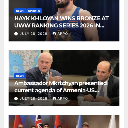
NEWS
SPORTS
HAYK KHLOYAN WINS BRONZE AT
UWW RANKING SERIES 2026 IN
BUDAPEST
JULY 28, 2026
APPO
NEWS
Ambassador Mkrtchyan presented
current agenda of Armenia-US
relations at American Foreign Policy
JULY 28, 2026
APPO
Council