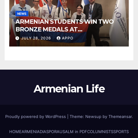
NEWS
ARMENIAN STUDENTS WIN TWO
BRONZE MEDALS AT
INTERNATIONAL CHEMISTRY
JULY 28, 2026
APPO
OLYMPIAD
Armenian Life
Proudly powered by WordPress
|
Theme: Newsup by
Themeansar
.
HOME
ARMENIA
DIASPORA
USALM in PDF
COLUMNISTS
SPORTS