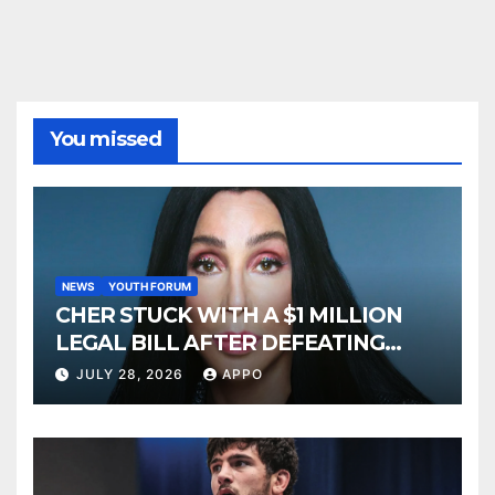
You missed
NEWS
YOUTH FORUM
CHER STUCK WITH A $1 MILLION
LEGAL BILL AFTER DEFEATING
SONNY BONO’S WIDOW
JULY 28, 2026
APPO