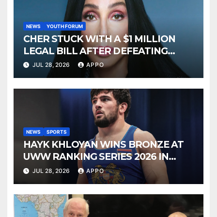
NEWS
YOUTH FORUM
CHER STUCK WITH A $1 MILLION
LEGAL BILL AFTER DEFEATING
SONNY BONO’S WIDOW
JUL 28, 2026
APPO
NEWS
SPORTS
HAYK KHLOYAN WINS BRONZE AT
UWW RANKING SERIES 2026 IN
BUDAPEST
JUL 28, 2026
APPO