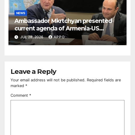
NEWS
Ambassador Mkrtchyan presented
current agenda of Armenia-US
relations at American Foreign Policy
JUL 28, 2026
APPO
Council
Leave a Reply
Your email address will not be published.
Required fields are
marked
*
Comment
*