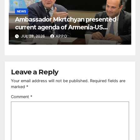
NEWS
Ambassador Mkrtchyan presented
current agenda of Armenia-US
relations at American Foreign Policy
JUL 28, 2026
APPO
Council
Leave a Reply
Your email address will not be published.
Required fields are
marked
*
Comment
*