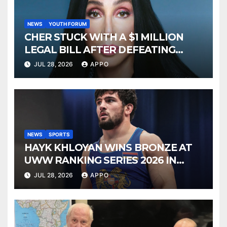
NEWS
YOUTH FORUM
CHER STUCK WITH A $1 MILLION
LEGAL BILL AFTER DEFEATING
SONNY BONO’S WIDOW
JUL 28, 2026
APPO
NEWS
SPORTS
HAYK KHLOYAN WINS BRONZE AT
UWW RANKING SERIES 2026 IN
BUDAPEST
JUL 28, 2026
APPO