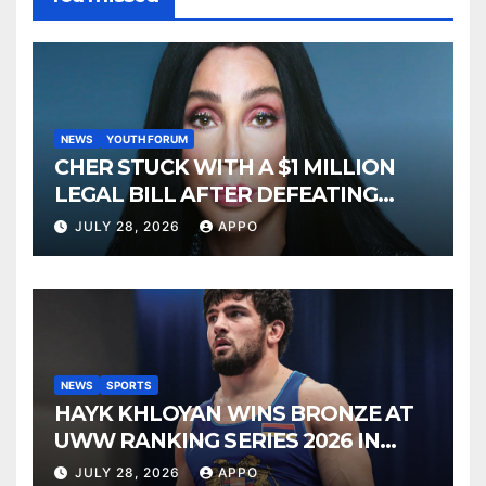
NEWS
YOUTH FORUM
CHER STUCK WITH A $1 MILLION
LEGAL BILL AFTER DEFEATING
SONNY BONO’S WIDOW
JULY 28, 2026
APPO
NEWS
SPORTS
HAYK KHLOYAN WINS BRONZE AT
UWW RANKING SERIES 2026 IN
BUDAPEST
JULY 28, 2026
APPO