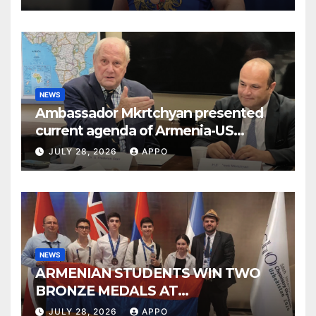
NEWS
Ambassador Mkrtchyan presented
current agenda of Armenia-US
relations at American Foreign Policy
JULY 28, 2026
APPO
Council
NEWS
ARMENIAN STUDENTS WIN TWO
BRONZE MEDALS AT
INTERNATIONAL CHEMISTRY
JULY 28, 2026
APPO