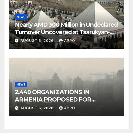
NEWS
Nearly AMD 300 Million in Undeclared
Turnover Uncovered at Tsarukyan-
Owned Entertainment Center
AUGUST 6, 2026
APPO
NEWS
2,440 ORGANIZATIONS IN
ARMENIA PROPOSED FOR
INCLUSION IN LIST OF AIR
AUGUST 6, 2026
APPO
POLLUTERS