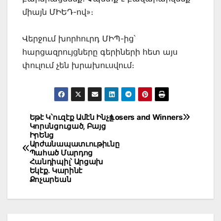
միայն ՄԻԵԴ-ով»։
Վերջում խորհուրդ ՄԻՊ-ից՝
հարցազրույցները գերիների հետ այս
փուլում չեն խրախուսվում։
Post
Եթէ Կ՝ուզէք Ամէն Ինչը
Losers and Winners
Կորսնցուցած, Բայց
navigation
ԻրԵնց
Արժանապատւութիւնը
Պահած Մարդոց
Հանդիպիլ՝ Արցախ
Եկէք. Կարինէ
Քոչարեան