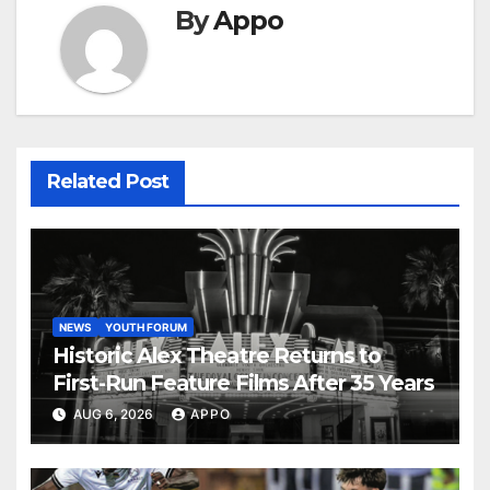
By
Appo
Related Post
NEWS
YOUTH FORUM
Historic Alex Theatre Returns to
First-Run Feature Films After 35 Years
AUG 6, 2026
APPO