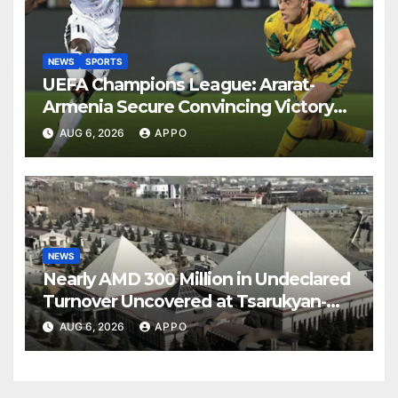
NEWS
SPORTS
UEFA Champions League: Ararat-
Armenia Secure Convincing Victory
Over Shamrock Rovers 2-0
AUG 6, 2026
APPO
NEWS
Nearly AMD 300 Million in Undeclared
Turnover Uncovered at Tsarukyan-
Owned Entertainment Center
AUG 6, 2026
APPO