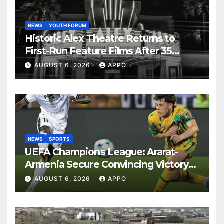
NEWS
YOUTH FORUM
Historic Alex Theatre Returns to
First-Run Feature Films After 35
Years
AUGUST 6, 2026
APPO
NEWS
SPORTS
UEFA Champions League: Ararat-
Armenia Secure Convincing Victory
Over Shamrock Rovers 2-0
AUGUST 6, 2026
APPO