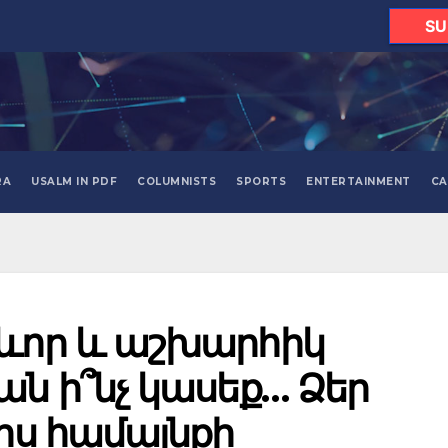
SU
RA
USALM IN PDF
COLUMNISTS
SPORTS
ENTERTAINMENT
CA
գևոր և աշխարհիկ
ան ի՞նչ կասեք… Ձեր
րիս համայնքի