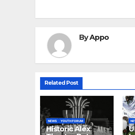
By
Appo
Related Post
NEWS
YOUTH FORUM
N
Historic Alex
U