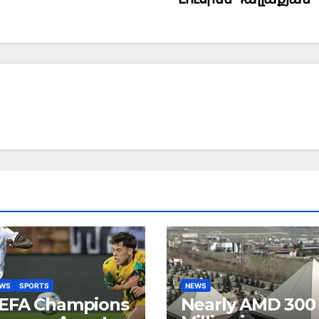
EWS
SPORTS
NEWS
EFA Champions
Nearly AMD 300