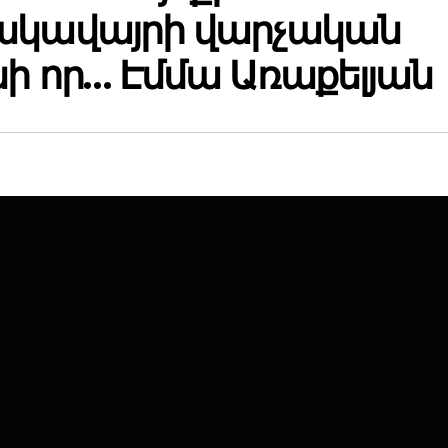
ակավայրի վարչական
ի որ… Էմմա Առաքելյան