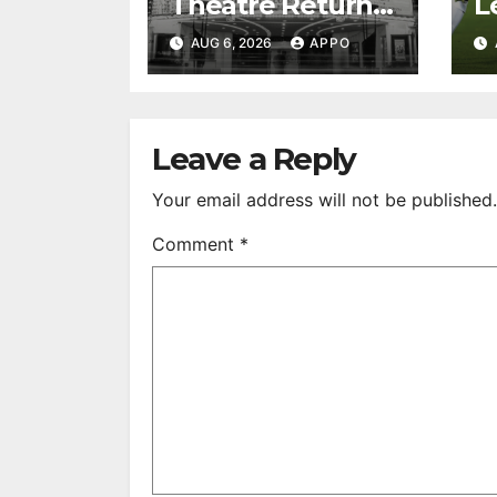
Theatre Returns
L
to First-Run
A
AUG 6, 2026
APPO
Feature Films
C
After 35 Years
V
S
R
Leave a Reply
Your email address will not be published.
Comment
*