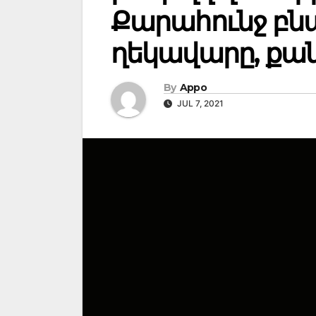
Քարահունջ բն
ղեկավարը, քան
By
Appo
JUL 7, 2021