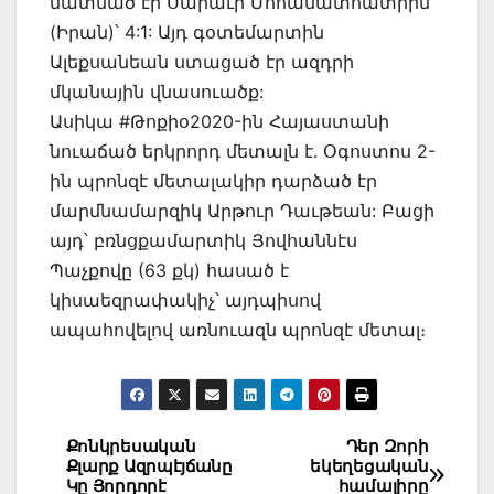
մատնած էր Սարաւի Մոհամատհատիին
(Իրան)՝ 4:1: Այդ գօտեմարտին
Ալեքսանեան ստացած էր ազդրի
մկանային վնասուածք:
Ասիկա #Թոքիօ2020-ին Հայաստանի
նուաճած երկրորդ մետալն է. Օգոստոս 2-
ին պրոնզէ մետալակիր դարձած էր
մարմնամարզիկ Արթուր Դաւթեան: Բացի
այդ՝ բռնցքամարտիկ Յովհաննէս
Պաչքովը (63 քկ) հասած է
կիսաեզրափակիչ՝ այդպիսով
ապահովելով առնուազն պրոնզէ մետալ։
Post
Քոնկրեսական
Դեր Զորի
Քլարք Ազրպէյճանը
եկեղեցական
navigation
Կը Յորդորէ
համալիրը