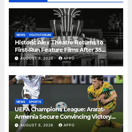
NEWS
YOUTH FORUM
Historic Alex Theatre Returns to
First-Run Feature Films After 35
Years
AUGUST 6, 2026
APPO
NEWS
SPORTS
UEFA Champions League: Ararat-
Armenia Secure Convincing Victory
Over Shamrock Rovers 2-0
AUGUST 6, 2026
APPO