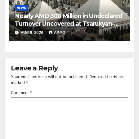
NEWS
Nearly AMD 300 Million in Undeclared
Turnover Uncovered at Tsarukyan-
Owned Entertainment Center
AUG 6, 2026
APPO
Leave a Reply
Your email address will not be published.
Required fields are
marked
*
Comment
*