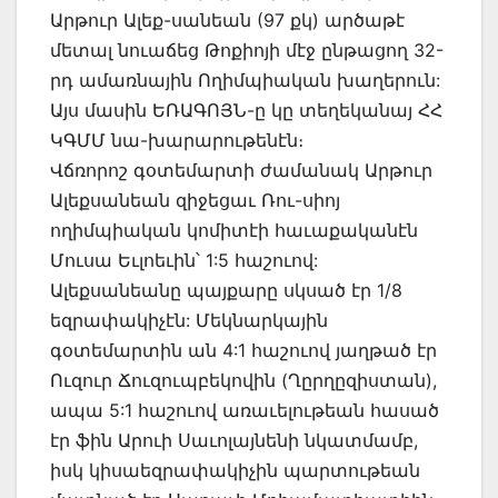
Արթուր Ալեք-սանեան (97 քկ) արծաթէ
մետալ նուաճեց Թոքիոյի մէջ ընթացող 32-
րդ ամառնային Ողիմպիական խաղերուն:
Այս մասին ԵՌԱԳՈՅՆ-ը կը տեղեկանայ ՀՀ
ԿԳՄՄ նա-խարարութենէն։
Վճռորոշ գօտեմարտի ժամանակ Արթուր
Ալեքսանեան զիջեցաւ Ռու-սիոյ
ողիմպիական կոմիտէի հաւաքականէն
Մուսա Եւլոեւին՝ 1:5 հաշուով:
Ալեքսանեանը պայքարը սկսած էր 1/8
եզրափակիչէն: Մեկնարկային
գօտեմարտին ան 4:1 հաշուով յաղթած էր
Ուզուր Ճուզուպբեկովին (Ղըրղըզիստան),
ապա 5:1 հաշուով առաւելութեան հասած
էր ֆին Արուի Սաւոլայնենի նկատմամբ,
իսկ կիսաեզրափակիչին պարտութեան