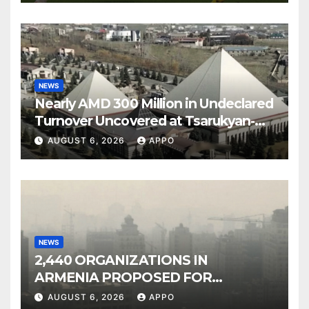
NEWS
Nearly AMD 300 Million in Undeclared
Turnover Uncovered at Tsarukyan-
Owned Entertainment Center
AUGUST 6, 2026
APPO
NEWS
2,440 ORGANIZATIONS IN
ARMENIA PROPOSED FOR
INCLUSION IN LIST OF AIR
AUGUST 6, 2026
APPO