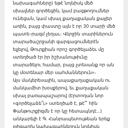
նախագահները) եթէ նոյնիսկ մեծ
սխալներ գործեցին, կամ բացթողումներ
ունեցան, կամ սխալ քաղաքական քայլեր
առին, բայց փաստը այն է որ 30 տարի մեծ
պատե-րազմ չեղաւ։ Վերջին տարիներուն
տարածաշրջանի զարգացումներէն
ելլելով, Թուրքիան որոշ գործելաձեւ մը
ստեղծած էր իր իշխանութիւնը
տարածելու համար, բայց չտեսանք որ ան
կը մօտենար մեր սահմաններուն»։
Այս մակերեսային, ապաքաղաքական ու
մանկամիտ խօսքերով, եւ քաղաքական
սխալ բառապաշարով (Էրտողան նոր
«գործելաձե՞ւ» ստեղծած է, թէ՞՝ հին
Փանթուրքիզմն է որ կը հետապնդէ…)
անկարելի է Գ. Հանրապետութեան երեք
օլիգարխ նախագահներուն նոյնիսկ