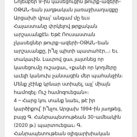
Նոյեմբեր 9-ին կասեցուցին թուրք-ազերի-
ՕԹԱՆ-եան յաղթական յառաջխաղացքը
Արցախի վրայ՝ անգամ մը եւս
Հայաստանը փրկելով թրքական
արշաւանքէն։ Եթէ Ռուսաստան
չկասեցներ թուրք-ազերի-ՕԹԱՆ-եան
արշաւանքը, ի՞նչ պիտի պատահէր…։ Եւ
տակաւին. Լաւրով ցաւ յայտնեց որ
կասեցումը ուշացաւ, «քանի որ կողմերը
աւելի կանուխ չանսացին մեր պահանջին։
Մենք չէինք կրնար ստիպել, այլ՝ միայն
համոզել։ Ուշ համոզուեցան»։
4 – Հարց կու տանք նաեւ, թէ իր
կարծիքով՝ ի՞նչու Արցախ 1994-ին յաղթեց,
բայց Գ. Հանրապետութեան 30-ամեակին
(2020 թ.) պարտուեցաւ։ Գ.
Հանրապետութեան օլիգարխիական