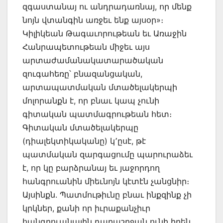
զգաստանայ ու անդրադառնայ, որ մենք
նոյն վտանգին առջեւ ենք այսօր»։
Կիլիկեան Թագաւորութեան եւ Առաջին
Հանրապետութեան միջեւ այս
արտաժամանակատարածական
զուգահեռը՝ բնազանցական,
արտապատմական մտածելակերպի
մոլորանքն է, որ բնաւ կապ չունի
գիտական պատմագրութեան հետ։
Գիտական մտածելակերպը
(դիալեկտիկականը) կ՚ըսէ, թէ
պատմական զարգացումը պարուրաձեւ
է, որ կը բարձրանայ եւ յաջորդող
հանգրուանին միեւնոյն կէտէն չանցնիր։
Այսինքն. Պատմութիւնը բնաւ ինքզինք չի
կրկներ, քանի որ իւրաքանչիւր
հանգրուանային դարաշրջան ունի իրեն