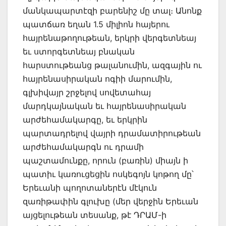
մանկապարտէզի բարենիշ մը տալ։ Անոնք
պատճառ եղան 1.5 միլիոն հայերու
հայրենաթողութեան, երկրի վերգետնեայ
եւ ստորգետնեայ բնական
հարստութեանց թալանումին, ազգային ու
հայրենասիրական ոգիի մարումին,
գլխիվայր շրջելով սովետահայ
մարդկայնական եւ հայրենասիրական
արժեհամակարգը, եւ երկրին
պարտադրելով վայրի դրամատիրութեան
արժեհամակարգն ու դրամի
պաշտամունքը, որուն (բառին) միայն ի
պատիւ կառուցեցին ոսկեգոյն կոթող մը՝
Երեւանի պողոտաներէն մէկուն
զառիթափին գլուխը (մեր վերջին Երեւան
այցելութեան տեսանք, թէ ԴՐԱՄ-ի