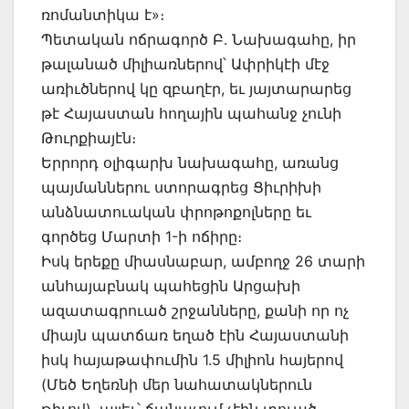
ռոմանտիկա է»։
Պետական ոճրագործ Բ. Նախագահը, իր
թալանած միլիառներով՝ Ափրիկէի մէջ
առիւծներով կը զբաղէր, եւ յայտարարեց
թէ Հայաստան հողային պահանջ չունի
Թուրքիայէն։
Երրորդ օլիգարխ նախագահը, առանց
պայմաններու ստորագրեց Ցիւրիխի
անձնատուական փրոթոքոլները եւ
գործեց Մարտի 1-ի ոճիրը։
Իսկ երեքը միասնաբար, ամբողջ 26 տարի
անհայաբնակ պահեցին Արցախի
ազատագրուած շրջանները, քանի որ ոչ
միայն պատճառ եղած էին Հայաստանի
իսկ հայաթափումին 1.5 միլիոն հայերով
(Մեծ Եղեռնի մեր նահատակներուն
թիւով), այլեւ՝ ճանաչում չէին տուած