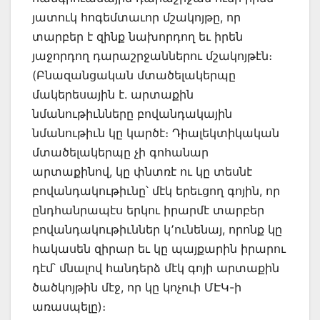
յատուկ հոգեմտաւոր մշակոյթը, որ
տարբեր է զինք նախորդող եւ իրեն
յաջորդող դարաշրջաններու մշակոյթէն։
(Բնազանցական մտածելակերպը
մակերեսային է. արտաքին
նմանութիւնները բովանդակային
նմանութիւն կը կարծէ։ Դիալեկտիկական
մտածելակերպը չի գոհանար
արտաքինով, կը փնտռէ ու կը տեսնէ
բովանդակութիւնը՝ մէկ երեւցող գոյին, որ
ընդհանրապէս երկու իրարմէ տարբեր
բովանդակութիւններ կ՚ունենայ, որոնք կը
հակասեն զիրար եւ կը պայքարին իրարու
դէմ՝ մնալով հանդերձ մէկ գոյի արտաքին
ծածկոյթին մէջ, որ կը կոչուի ՄԷԿ-ի
առասպելը)։