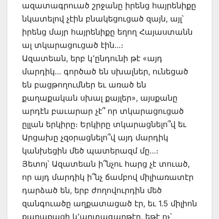
ազատագրուած շրջանը իրենց հայրենիքը
նկատելով չէին բնակեցուցած զայն, այլ՝
իրենց մայր հայրենիքը եղող Հայաստանն
ալ տկարացուցած էին…։
Ազատեան, երբ կ՚ընդունի թէ «այդ
մարդիկ… գործած են սխալներ, ունեցած
են բացթողումներ եւ առած են
քաղաքական սխալ քայլեր», այսքանը
արդէն բաւարար չէ՞ որ տկարացուցած
ըլլան երկիրը։ Երկիրը տկարացնելո՞վ եւ
Արցախը չզօրացնելո՞վ այդ մարդիկ
կանխեցին մեծ պատերազմ մը…։
Յետոյ՝ Ազատեան ի՞նչու հարց չէ տուած,
որ այդ մարդիկ ի՞նչ ճամբով միլիառատէր
դարձած են, երբ ժողովուրդին մեծ
զանգուածը աղքատացած էր, եւ 1.5 միլիոն
քաղաքացի կ՚արտագաղթէր, եթէ ոչ՝