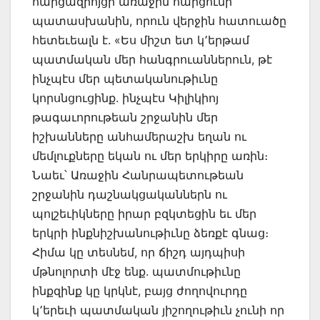
հարցազրոյցի առաջին հարցումի
պատասխանին, որուն վերջին հատուածը
հետեւեալն է. «Ես միշտ ետ կ՚երթամ
պատմական մեր հանգրուաններուն, թէ
ինչպէս մեր պետականութիւնը
կորսնցուցինք. ինչպէս Կիլիկիոյ
թագաւորութեան շրջանին մեր
իշխանները անհամերաշխ եղան ու
մեմլուքները եկան ու մեր երկիրը առին։
Նաեւ՝ Առաջին Հանրապետութեան
շրջանին դաշնակցականներն ու
պոլշեւիկները իրար բզկտեցին եւ մեր
երկրի ինքնիշխանութիւնը ձեռքէ գնաց։
Հիմա կը տեսնեմ, որ ճիշդ այդպիսի
մթնոլորտի մէջ ենք. պատմութիւնը
ինքզինք կը կրկնէ, բայց ժողովուրդը
կ՚երեւի պատմական յիշողութիւն չունի որ