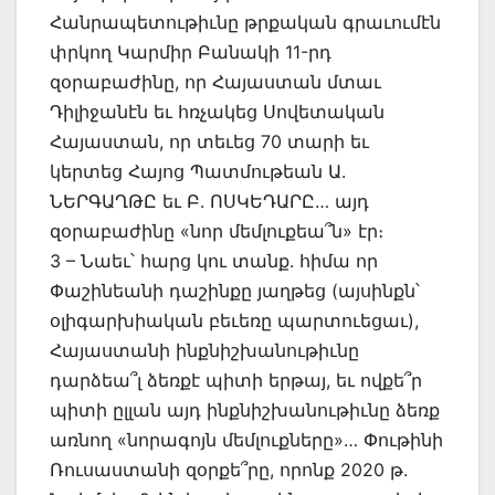
Հանրապետութիւնը թրքական գրաւումէն
փրկող Կարմիր Բանակի 11-րդ
զօրաբաժինը, որ Հայաստան մտաւ
Դիլիջանէն եւ հռչակեց Սովետական
Հայաստան, որ տեւեց 70 տարի եւ
կերտեց Հայոց Պատմութեան Ա.
ՆԵՐԳԱՂԹԸ եւ Բ. ՈՍԿԵԴԱՐԸ… այդ
զօրաբաժինը «նոր մեմլուքեա՞ն» էր։
3 – Նաեւ՝ հարց կու տանք. հիմա որ
Փաշինեանի դաշինքը յաղթեց (այսինքն՝
օլիգարխիական բեւեռը պարտուեցաւ),
Հայաստանի ինքնիշխանութիւնը
դարձեա՞լ ձեռքէ պիտի երթայ, եւ ովքե՞ր
պիտի ըլլան այդ ինքնիշխանութիւնը ձեռք
առնող «նորագոյն մեմլուքները»… Փութինի
Ռուսաստանի զօրքե՞րը, որոնք 2020 թ.