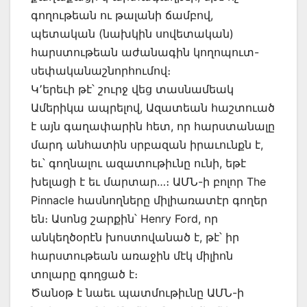
գողութեան ու թալանի ճամբով,
պետական (նախկին սովետական)
հարստութեան աժանագին կողոպուտ-
սեփականաշնորհումով։
Կ՚երեւի թէ՝ շուրջ վեց տասնամեակ
Ամերիկա ապրելով, Ազատեան հաշտուած
է այն գաղափարին հետ, որ հարստանալը
մարդ անհատին սրբազան իրաւունքն է,
եւ՝ գողնալու ազատութիւնը ունի, եթէ
խելացի է եւ մարտար…։ ԱՄՆ-ի բոլոր The
Pinnacle հասնողները միլիառատէր գողեր
են։ Ասոնց շարքին՝ Henry Ford, որ
անկեղծօրէն խոստովանած է, թէ՝ իր
հարստութեան առաջին մէկ միլիոն
տոլարը գողցած է։
Ծանօթ է նաեւ պատմութիւնը ԱՄՆ-ի