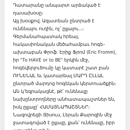
Դատարանը անպարտ արձակած է
դասախօսը։
Այլ խօսքով. Ազատեան ընտրած է
ունենալու ուղին, ոչ՝ ըլլալու…։
Գերմանահպատակ հրեայ,
հակասիոնական մեծահամբաւ հոգե-
ախտաբան Փրոֆ. Էրիք Ֆրոմ (Eric Fromm),
իր “To HAVE or to BE” երկին մէջ,
հոգեվերլուծումը կը կատարէ շատ բան
ՈՒՆԵՆԱԼ եւ կատարեալ ՄԱՐԴ ԸԼԼԱԼ
ընտրած մարդոց հոգեկան կերտուածքին։
Ան կ՚եզրակացնէ, թէ՝ ունենալը
նախընտրողները անհատապաշտներ են,
իսկ ըլլալը՝ ՀԱՄԱՅՆԱՊԱՇՏՆԵՐ։
Նազովրեցի Յիսուս, Լերան Քարոզին մէջ
ջատագոված է ըլլալը, քան՝ ունենալը, իբր