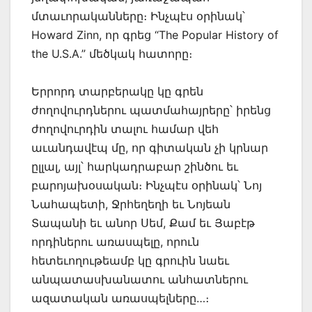
մտաւորականները։ Ինչպէս օրինակ՝
Howard Zinn, որ գրեց “The Popular History of
the U.S.A.” մեծկակ հատորը։
Երրորդ տարբերակը կը գրեն
ժողովուրդներու պատմահայրերը՝ իրենց
ժողովուրդին տալու համար վեհ
աւանդավէպ մը, որ գիտական չի կրնար
ըլլալ, այլ՝ հարկադրաբար շինծու եւ
բարոյախօսական։ Ինչպէս օրինակ՝ Նոյ
Նահապետի, Ջրհեղեղի եւ Նոյեան
Տապանի եւ անոր Սեմ, Քամ եւ Յաբէթ
որդիներու առասպելը, որուն
հետեւողութեամբ կը գրուին նաեւ
անպատասխանատու անհատներու
ազատական առասպելները…։