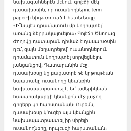
նախագահներէն մէկուն գոլէճի մէկ
դասախօսին, որ ուսանողներու term-
paper-ի նիւթ տուած է հետեւեալը.
«Ի՞նչպէս դրամատուն մը կողոպտել՝
առանց ձերբակալուելու»։ Գոլէճի Ծնողաց
Ժողովը դատարան դիմած է դասախօսին
դէմ, զայն մեղադրելով՝ ուսանողներուն
դրամատուն կողոպտել սորվեցնելու
յանցանքով։ Դատարանին մէջ,
դասախօսը կը բացատրէ թէ կրթութեան
նպատակը ուսանողը կեանքին
նախապատրաստել է, եւ՝ ամերիկեան
հասարակարգի կեանքին մէջ յաջող
գողերը կը հարստանան։ Ուրեմն,
դասախօսը կ՚ուզէր այս կեանքին
նախապատրաստել իր սիրելի
ուսանողները, որպէսզի հարստանան։