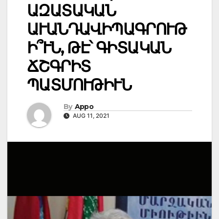
ԱԶԱՏԱԿԱՆ
ԱՒԱՆԴԱՎԻՊԱԳՐՈՒԹ
Ի՞ՒՆ, ԹԷ՝ ԳԻՏԱԿԱՆ
ՃՇԳՐԻՏ
ՊԱՏՄՈՒԹԻՒՆ
By
Appo
AUG 11, 2021