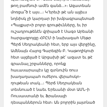
թող բաժնուի ամէն գանձ…»։ Ազատեան
մոռցա՞ծ է այս…։ Կ՚երեւի թէ ան այլեւս
նոյնիսկ չի կարդար իր խմբագրապետած
«Պայքար»ի բոլոր գրութիւնները, եւ իր
ուշադրութենէն վրիպած է Սագօ Արեանի
հարցազրոյցը ՀԲԸՄ-ի նախագահ Մեթր
Պերճ Սեդրակեանի հետ, երբ այս վերջինը,
Ամենայն Հայոց Գարեգին Բ. Կաթողիկոսի
հետ այցելած է Արցախի թէ՛ ազատ եւ թէ
գրաւեալ շրջանները, որոնք
հաւասարապէս կը գտնուին ռուս
խաղաղապահ ուժերու վերահսկո-
ղութեան տակ…։ Պերճ Սեդրակեան
տեսնուած է նաեւ Երեւանի մօտ ԱՄՆ-ի
Ռուսաստանի եւ Ֆրանսայի
դեսպաններուն հետ։ Ան բոլորին յայտնած