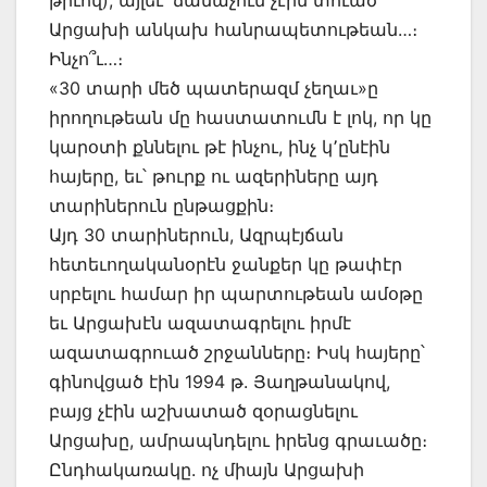
Արցախի անկախ հանրապետութեան…։
Ինչո՞ւ…։
«30 տարի մեծ պատերազմ չեղաւ»ը
իրողութեան մը հաստատումն է լոկ, որ կը
կարօտի քննելու թէ ինչու, ինչ կ՚ընէին
հայերը, եւ՝ թուրք ու ազերիները այդ
տարիներուն ընթացքին։
Այդ 30 տարիներուն, Ազրպէյճան
հետեւողականօրէն ջանքեր կը թափէր
սրբելու համար իր պարտութեան ամօթը
եւ Արցախէն ազատագրելու իրմէ
ազատագրուած շրջանները։ Իսկ հայերը՝
գինովցած էին 1994 թ. Յաղթանակով,
բայց չէին աշխատած զօրացնելու
Արցախը, ամրապնդելու իրենց գրաւածը։
Ընդհակառակը. ոչ միայն Արցախի