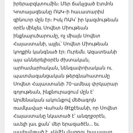
իրերաբզկտումին։ Մեր ճանչցած Էտմոն
Կոտալազեանը ՌԱԿ-ի հաւատարիմ
զինուոր մըն էր։ Իսկ ՌԱԿ՝ իր կազմութեան
օրէն մինչեւ Սովետ Միութեան
ինքնալուծարումը, ոչ միայն Սովետ
Հայաստանի, այլեւ՝ Սովետ Միութեան
կողքին կանգնած էր։ Ուրեմն. Ազատեանի
այս աններելիօրէն ժխտական,
արհամարհական, նենգափոխական ու
պատմազանցական թերգնահատումը
Սովետ Հայաստանի 70-ամեայ փրկարար
գոյութեան, ինքնուրացում մըն է՝
Արմենական ակունքով մեծագոյն
ռամկավար Վահան Թէքէեանի, որ Սովետ
Հայաստանը նկատած է՝ անզղջօրէն,
աւելի լաւ քան՝ մեր երազածէն… եւ
պահանջած է. «Ամէն մարդու հաւասար