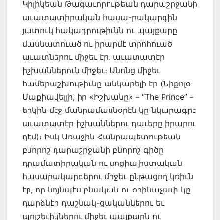
Կիլիկեան Թագաւորութեան դարաշրջանի
աւատատիրական հասա-րակարգին
յատուկ հակադրութիւնն ու պայքարը
մասնատուած ու իրարմէ տրոհուած
աւատներու միջեւ էր. աւատատէր
իշխաններուն միջեւ։ Անոնց միջեւ
համերաշխութիւնը անկարելի էր (Նիքոլօ
Մաքիավելլի, իր «Իշխանը» – “The Prince” –
երկին մէջ մանրամասնօրէն կը նկարագրէ
աւատատէր իշխաններու դաւերը իրարու
դէմ)։ Իսկ Առաջին Հանրապետութեան
բնորոշ դարաշրջանի բնորոշ գիծը
դրամատիրական ու սոցիալիստական
հասարակարգերու միջեւ ընթացող կռիւն
էր, որ նոյնպէս բնական ու օրինաչափ կը
դարձնէր դաշնակ-ցականներու եւ
պոլշեւիկներու միջեւ պայքարն ու