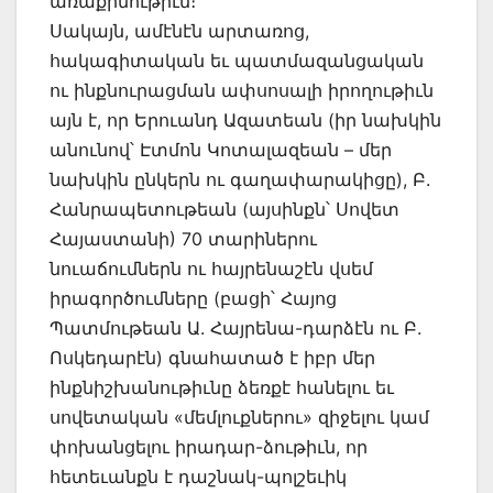
առաքինութիւն։
Սակայն, ամէնէն արտառոց,
հակագիտական եւ պատմազանցական
ու ինքնուրացման ափսոսալի իրողութիւն
այն է, որ Երուանդ Ազատեան (իր նախկին
անունով՝ Էտմոն Կոտալազեան – մեր
նախկին ընկերն ու գաղափարակիցը), Բ.
Հանրապետութեան (այսինքն՝ Սովետ
Հայաստանի) 70 տարիներու
նուաճումներն ու հայրենաշէն վսեմ
իրագործումները (բացի՝ Հայոց
Պատմութեան Ա. Հայրենա-դարձէն ու Բ.
Ոսկեդարէն) գնահատած է իբր մեր
ինքնիշխանութիւնը ձեռքէ հանելու եւ
սովետական «մեմլուքներու» զիջելու կամ
փոխանցելու իրադար-ձութիւն, որ
հետեւանքն է դաշնակ-պոլշեւիկ