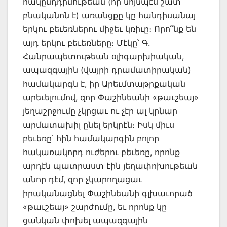
հակընդդիմութեան (որ նոյնպէս շատ
բնականոն է) առանցքը կը հանդիսանայ
երկու բեւեռներու միջեւ կռիւը։ Որո՞նք են
այդ երկու բեւեռները։ Մէկը՝ Գ.
Հանրապետութեան օլիգարխիական,
ապազգային (վայրի դրամատիրական)
համակարգն է, իր Արեւմտաթրքական
արեւելումով, զոր Փաշինեանի «թաւշեայ»
յեղաշրջումը չկրցաւ ու չէր ալ կրնար
արմատախիլ ընել երկրէն։ Իսկ միւս
բեւեռը՝ հին համակարգին բոլոր
հակառակորդ ուժերու բեւեռը, որոնք
արդէն պատրաստ էին յեղափոխութեան
անոր դէմ, զոր չկարողացաւ
իրականացնել Փաշինեանի գլխաւորած
«թաւշեայ» շարժումը, եւ որոնք կը
ցանկան փոխել ապազգային