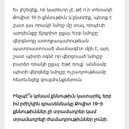
Եւ յիշեցէք, որ կարեւոր չէ, թէ ո՛ր տեսակի
Քովիտ 19-ի քննութիւն կ՛ընտրէք, պէտք է
շատ լաւ որակի նմոյշ մը տալ, որպէսի
արդիւնքը ճշգրիտ ըլլայ: Երբ նմոյշը
վերցնողը առողջապահութեան
պատրաստուած մասնագէտ մըն է, այդ
շատ պիտի օգնէ որ վերցուած նմոյշը
բարձր որակի ըլլայ: Եթէ դուք՝ անձամբ
պիտի վերցնէք նմոյշը ուշադրութեամբ
հետեւեցէք ցուցմունքներուն:
Ինչպէ՞ս կրնամ քննութիւն կատարել, երբ
իմ բժիշկին գրասենեակը Քովիտ
19
–
ի
քննութիւններ չի տրամադրեր կամ
տրամադրելի ժամադրութիւններ չունի: