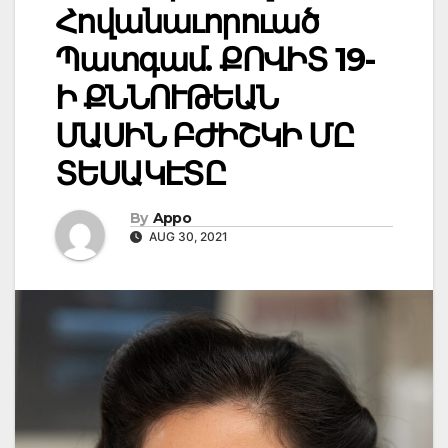
Հովանաւորուած
Պատգամ. ՔՈՎԻՏ 19-
Ի ՔՆՆՈՒԹԵԱՆ
ՄԱՍԻՆ ԲԺԻՇԿԻ ՄԸ
ՏԵՍԱԿԷՏԸ
By
Appo
AUG 30, 2021