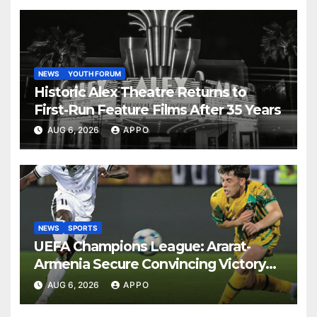
NEWS
YOUTH FORUM
Historic Alex Theatre Returns to
First-Run Feature Films After 35 Years
AUG 6, 2026
APPO
NEWS
SPORTS
UEFA Champions League: Ararat-
Armenia Secure Convincing Victory
Over Shamrock Rovers 2-0
AUG 6, 2026
APPO