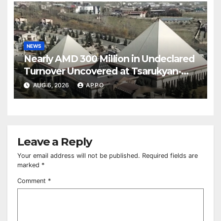
NEWS
Nearly AMD 300 Million in Undeclared
Turnover Uncovered at Tsarukyan-
Owned Entertainment Center
AUG 6, 2026
APPO
Leave a Reply
Your email address will not be published.
Required fields are
marked
*
Comment
*