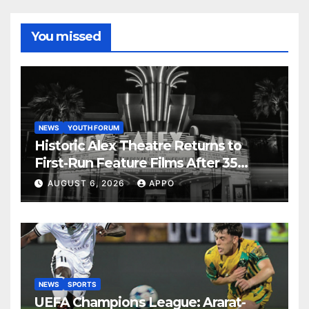
You missed
NEWS
YOUTH FORUM
Historic Alex Theatre Returns to
First-Run Feature Films After 35
Years
AUGUST 6, 2026
APPO
NEWS
SPORTS
UEFA Champions League: Ararat-