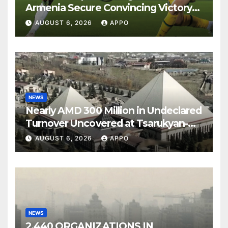
Armenia Secure Convincing Victory
Over Shamrock Rovers 2-0
AUGUST 6, 2026
APPO
NEWS
Nearly AMD 300 Million in Undeclared
Turnover Uncovered at Tsarukyan-
Owned Entertainment Center
AUGUST 6, 2026
APPO
NEWS
2,440 ORGANIZATIONS IN