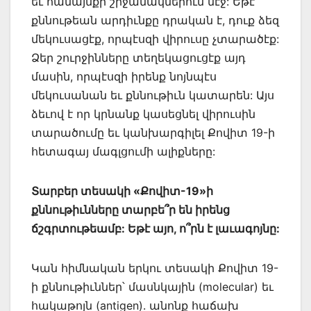
եւ համայնքի շրջանակներուն մէջ: Եթէ
քննութեան արդիւնքը դրական է, դուք ձեզ
մեկուսացէք, որպէսզի վիրուսը չտարածէք:
Ձեր շուրջինները տեղեկացուցէք այդ
մասին, որպէսզի իրենք նոյնպէս
մեկուսանան եւ քննութիւն կատարեն: Այս
ձեւով է որ կրնանք կասեցնել վիրուսին
տարածումը եւ կանխարգիլել Քովիտ 19-ի
հետագայ մագլցումի ալիքները:
Տարբեր տեսակի «Քովիտ-19»ի
քննութիւնները տարբե՞ր են իրենց
ճշգրտութեամբ: Եթէ այո, ո՞րն է լաւագոյնը:
Կան հիմնական երկու տեսակի Քովիտ 19-
ի քննութիւններ՝ մասնկային (molecular) եւ
հակաթոյն (antigen). անոնք հաճախ