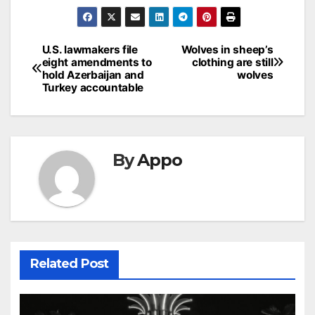
Post
U.S. lawmakers file
Wolves in sheep’s
eight amendments to
clothing are still
navigation
hold Azerbaijan and
wolves
Turkey accountable
By
Appo
Related Post