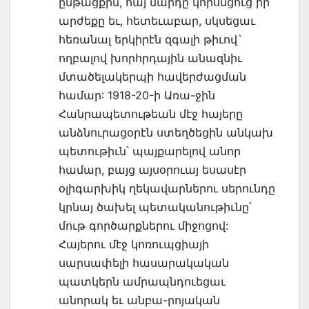
ընթացքին, հայ մարդը կորսնցուց իր
արժեքը եւ, հետեւաբար, սկսեցաւ
հեռանալ երկիրէն զգալի թիւով`
ողբալով խորհրդային անազնիւ
մտածելակերպի հավերժացման
համար: 1918-20-ի Առա-ջին
Հանրապետութեան մէջ հայերը
անձնուրացօրէն ստեղծեցին անկախ
պետութիւն՝ պայքարելով անոր
համար, բայց այսօրուայ եսասէր
օլիգարխիկ ղեկավարներու սերունդը
կրնայ ծախել պետականութիւնը՝
մութ գործարքներու միջոցով:
Հայերու մէջ կոռուպցիայի
սարսափելի հասարակական
պատկերն ամրապնդուեցաւ
անորակ եւ անբա-րոյական