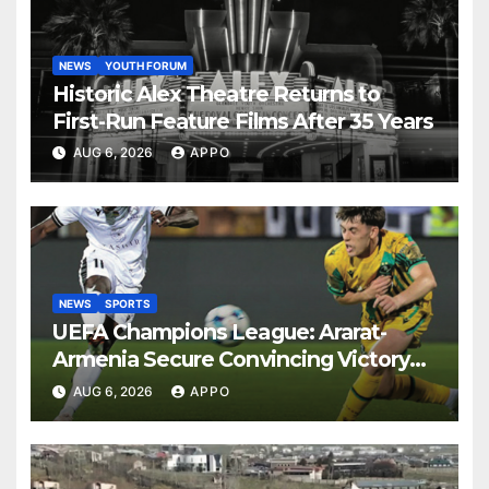
NEWS
YOUTH FORUM
Historic Alex Theatre Returns to
First-Run Feature Films After 35 Years
AUG 6, 2026
APPO
NEWS
SPORTS
UEFA Champions League: Ararat-
Armenia Secure Convincing Victory
Over Shamrock Rovers 2-0
AUG 6, 2026
APPO