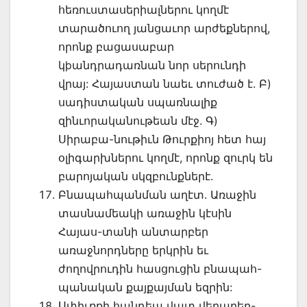
հեռուստասերիալներու կողմէ
տարածուող յանցաւոր արժեքներով,
որոնք բացասաբար
կþանդրադառնան նոր սերունդի
վրայ: Հայաստան նաեւ տուժած է. Բ)
սադիստական սպառնալիք
զինւորականութեան մէջ. Գ)
Սիրաբա-նութիւն Թուրքիոյ հետ հայ
օլիգարխներու կողմէ, որոնք զուրկ են
բարոյական սկզբունքներէ.
Բնապահպանման աղէտ. Առաջին
տասնամեակի առաջին կէսին
Հայաս-տանի անտարբեր
առաջնորդները երկրին եւ
ժողովրուդին հասցուցին բնապահ-
պանական քայքայման եզրին:
Սփիւռքի հանդեպ վատ վերաբեր-