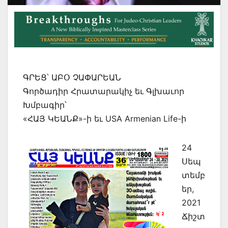
ԳՐԵՑ՝ ԱԲՕ ՉԱՓԱՐԵԱՆ
Գործադիր Հրատարակիչ եւ Գլխաւոր
Խմբագիր՝
«ՀԱՅ ԿԵԱՆՔ»-ի եւ USA Armenian Life-ի
24
Սեպ
տեմբ
եր,
2021
Ճիշտ