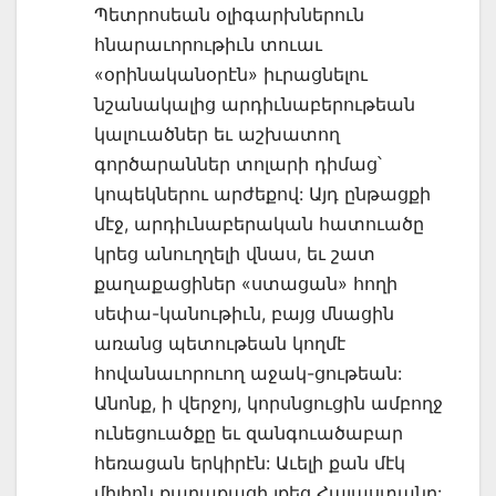
Պետրոսեան օլիգարխներուն
հնարաւորութիւն տուաւ
«օրինականօրէն» իւրացնելու
նշանակալից արդիւնաբերութեան
կալուածներ եւ աշխատող
գործարաններ տոլարի դիմաց՝
կոպեկներու արժեքով: Այդ ընթացքի
մէջ, արդիւնաբերական հատուածը
կրեց անուղղելի վնաս, եւ շատ
քաղաքացիներ «ստացան» հողի
սեփա-կանութիւն, բայց մնացին
առանց պետութեան կողմէ
հովանաւորուող աջակ-ցութեան:
Անոնք, ի վերջոյ, կորսնցուցին ամբողջ
ունեցուածքը եւ զանգուածաբար
հեռացան երկիրէն: Աւելի քան մէկ
միլիոն քաղաքացի լքեց Հայաստանը: