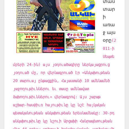
տաս
տար
ի
առա
ջ այս
օրը
(2
011-ի
Սեպտե
մբերի 24-ին) այս յօդուածագիրը ներկայացրուց
յօդուած մը, որ վերնագրուած էր «Անկախութեան
20 տարուայ ընթացքին, Հայաստանի 10 ամենամեծ
յաջողութիւններու եւ տասը ամենավատ
ձախողութիւններու» վերնագրով: Այս շաբաթ
աշխար-հասփիւռ հայութիւնը կը նշէ հայկական
պետականութեան անկախութեան երեսնամեակը: 30-րդ
անկախութիւնը կը նշուի Արցախի Հանրապետութեան
մէջ 44-օրեայ աղիտալի հակահայկական յարձակումի