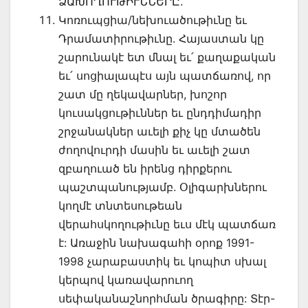
ՁԱԽՈՂՈՒԹԻՒՆՆԵՐԸ.
Կոռուպցիա/նեխուածութիւնը եւ
Դրամատիրութիւնը. Հայաստան կը
շարունակէ ետ մնալ եւ՛ քաղաքական
եւ՛ սոցիալապէս այն պատճառով, որ
շատ մը ղեկավարներ, խոշոր
կուսակցութիւններ եւ ընդդիմադիր
շրջանակներ աւելի քիչ կը մտածեն
ժողովուրդի մասին եւ աւելի շատ
զբաղուած են իրենց դիրքերու
պաշտպանությամբ. Օլիգարխներու
կողմէ տնտեսութեան
վերահսկողութիւնը եւս մէկ պատճառ
է: Առաջին նախագահի օրոք 1991-
1998 չարաբաստիկ եւ կոպիտ սխալ
կերպով կառավարուող
սեփականաշնորհման ծրագիրը: Տէր-