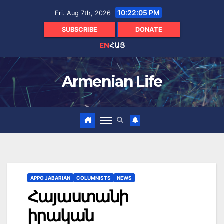
Skip
10:22:07 PM
Fri. Aug 7th, 2026
to
content
SUBSCRIBE
DONATE
EN
ՀԱՅ
Armenian Life
APPO JABARIAN
COLUMNISTS
NEWS
Հայաստանի
իրական