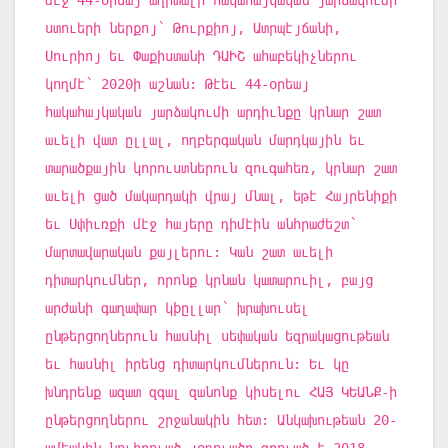
ստուերի ներքոյ՝ Թուրքիոյ, Ատրպէյճանի,
Սուրիոյ եւ Փաքիստանի ԴԱԻՇ ահաբեկիչներու
կողմէ՝ 2020ի աշնան: Թէեւ 44-օրեայ
հակահայկական յարձակումի արդիւնքը կրնար շատ
աւելի վատ ըլլալ, ողբերգական մարդկային եւ
տարածքային կորուստներուն զուգահեռ, կրնար շատ
աւելի ցած մակարդակի վրայ մնալ, եթէ Հայրենիքի
եւ Սփիւռքի մէջ հայերը դիմէին անհրաժեշտ՝
մարտավարական քայլերու: Կան շատ աւելի
դիտարկումներ, որոնք կրնան կատարուիլ, բայց
արժանի գաղափար կþըլլար՝ խրախուսել
ընթերցողներուն հասնիլ սեփական եզրակացութեան
եւ հասնիլ իրենց դիտարկումներուն: Եւ կը
խնդրենք ազատ զգալ զանոնք կիսելու ՀԱՅ ԿԵԱՆՔ-ի
ընթերցողներու շրջանակին հետ: Անկախութեան 20-
ամեակին նուիրուած յօդուածը գրուած է 2018