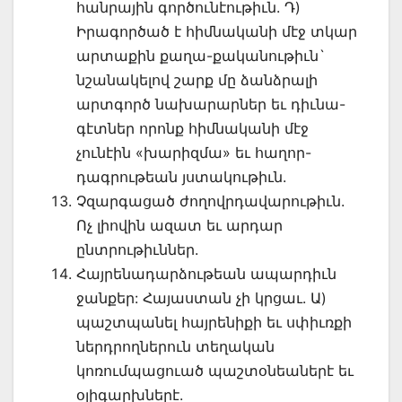
հանրային գործունէութիւն. Դ)
Իրագործած է հիմնականի մէջ տկար
արտաքին քաղա-քականութիւն`
նշանակելով շարք մը ձանձրալի
արտգործ նախարարներ եւ դիւնա-
գէտներ որոնք հիմնականի մէջ
չունէին «խարիզմա» եւ հաղոր-
դագրութեան յստակութիւն.
Չզարգացած ժողովրդավարութիւն.
Ոչ լիովին ազատ եւ արդար
ընտրութիւններ.
Հայրենադարձութեան ապարդիւն
ջանքեր: Հայաստան չի կրցաւ. Ա)
պաշտպանել հայրենիքի եւ սփիւռքի
ներդրողներուն տեղական
կոռումպացուած պաշտօնեաներէ եւ
օլիգարխներէ.