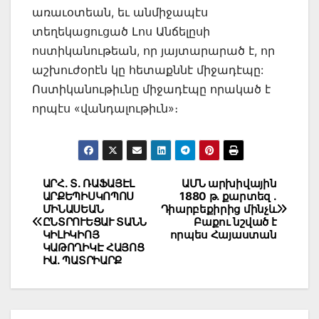
առաւօտեան, եւ անմիջապէս
տեղեկացուցած Լոս Անճելըսի
ոստիկանութեան, որ յայտարարած է, որ
աշխուժօրէն կը հետաքննէ միջադէպը:
Ոստիկանութիւնը միջադէպը որակած է
որպէս «վանդալութիւն»։
Post
ԱՐՀ. Տ. ՌԱՖԱՅԷԼ
ԱՄՆ արխիվային
ԱՐՔԵՊԻՍԿՈՊՈՍ
1880 թ. քարտեզ .
navigation
ՄԻՆԱՍԵԱՆ
Դիարբեքիրից մինչև
ԸՆՏՐՈՒԵՑԱՒ ՏԱՆՆ
Բաքու նշված է
ԿԻԼԻԿԻՈՅ
որպես Հայաստան
ԿԱԹՈՂԻԿԷ ՀԱՅՈՑ
ԻԱ. ՊԱՏՐԻԱՐՔ