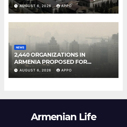
Owned Entertainment Center
AUGUST 6, 2026
APPO
NEWS
2,440 ORGANIZATIONS IN
ARMENIA PROPOSED FOR
INCLUSION IN LIST OF AIR
AUGUST 6, 2026
APPO
POLLUTERS
Armenian Life