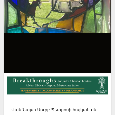
Վան Նայսի Սուրբ Պետրոսի հայկական