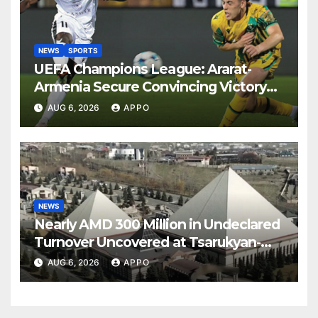
NEWS
SPORTS
UEFA Champions League: Ararat-
Armenia Secure Convincing Victory
Over Shamrock Rovers 2-0
AUG 6, 2026
APPO
NEWS
Nearly AMD 300 Million in Undeclared
Turnover Uncovered at Tsarukyan-
Owned Entertainment Center
AUG 6, 2026
APPO