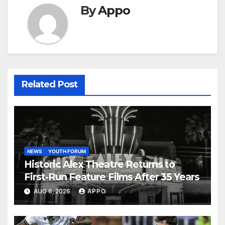
By
Appo
Related Post
NEWS
YOUTH FORUM
Historic Alex Theatre Returns to
First-Run Feature Films After 35 Years
AUG 6, 2026
APPO