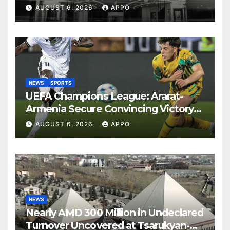
Years
AUGUST 6, 2026
APPO
NEWS
SPORTS
UEFA Champions League: Ararat-
Armenia Secure Convincing Victory
Over Shamrock Rovers 2-0
AUGUST 6, 2026
APPO
NEWS
Nearly AMD 300 Million in Undeclared
Turnover Uncovered at Tsarukyan-