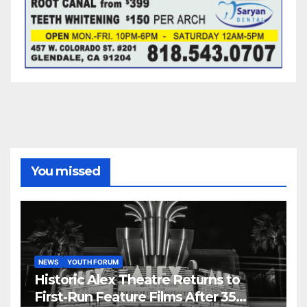
You missed
NEWS
YOUTH FORUM
Historic Alex Theatre Returns to
First-Run Feature Films After 35