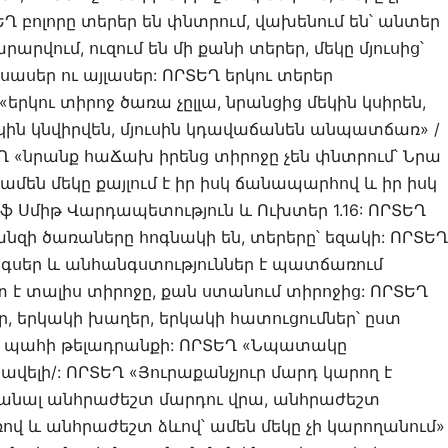
ԵՂ բոլորը տերեր են փնտրում, վախենում են՝ անտեր
արվում, ուզում են մի քանի տերեր, մեկը մյուսից՝
եսասեր ու այլասեր: ՈՐՏԵՂ երկու տերեր
րկու տիրոջ ծառա չըլլա, նրանցից մեկին կսիրեն,
կին կնվիրվեն, մյուսին կդավաճանեն անպատճառ» /
 «նրանք հաՃախ իրենց տիրոջը չեն փնտրում՝ Նրա
ամեն մեկը քայլում է իր իսկ ճանապարհով և իր իսկ
 Սմիթ Վարդապետություն և Ուխտեր 1.16: ՈՐՏԵՂ
քանզի ծառաները հոգնակի են, տերերը՝ եզակի: ՈՐՏԵՂ
 հոգսեր և անհանգստություններ է պատճառում
 է տալիս տիրոջը, քան ստանում տիրոջից: ՈՐՏԵՂ
, երկակի խաղեր, երկակի հատուցումներ՝ ըստ
 պահի թելադրանքի: ՈՐՏԵՂ «Նպատակը
ավելի/: ՈՐՏԵՂ «Յուրաքանչյուր մարդ կարող է
կանալ անհրաժեշտ մարդու վրա, անհրաժեշտ
 և անհրաժեշտ ձևով՝ ամեն մեկը չի կարողանում»