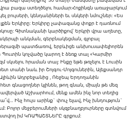
ոքինգի կարծիքով՝ 30 տարի ժամկետը բավական է
ի վրա բազա ստեղծելու համար:Հոքինգն առաջարկում
ել բույսերի, կենդանիների եւ սնկերի նմուշներ: «Ես
 լքեն Երկիրը: Երկիրը չափազանց փոքր է դառնում
իկոսը: Գիտնականի կարծիքով՝ Երկրի վրա աղետը,
ակերպի անկման, գերբնակեցման, գլոբալ
րազմի պատճառով, երբևիցե անխուսափելիորեն
ր Պուտին կոչվածը կարող է ձեռք տալ «Կարմիր
սկսելու հրաման տալ: Ինքը եթե թռչելու է Լուսին
հետ տանի նաև իր Շոյգու-Մոյգուներին, Ալեքսանդր
մ Ալիևին Ադրբեջանից , Ռեջեպ Երդողանին
հետ գնացողներ կլինեն, թող գնան, միայն թե մեզ
ավերված Աշխարհում, մենք ամեն ինչ նոր տեղից
ա՜վ… Ինչ հույս արինք` փուչ ելավ, Ինչ խնդություն`
ւմ: Բոլոր մեջբերումների սկզբնաղբյուրները գտնվում
վող իմ ԿՌԱՊԱՇՏՆԵՐԸ գրքում: