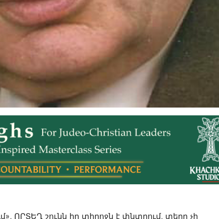
մ», ՈՐՏԵՂ շունն իր տիրոջն է փնտրում, տերը չի