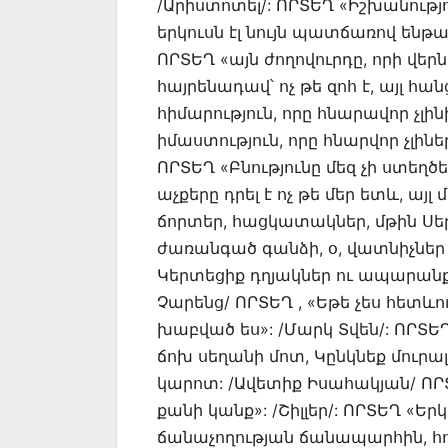
/Արիստոտել/: ՈՐՏԵՂ «Իշխանությո
երկուսն էլ նույն պատճառով ենթ
ՈՐՏԵՂ «այն ժողովուրդը, որի վե
հայրենադավ՝ ոչ թե զոհ է, այլ հա
հիմարություն, որը հնարավոր չլին
իմաստություն, որը հնարվոր չլինե
ՈՐՏԵՂ «Բնությունը մեզ չի ստեղծ
աչքերը դրել է ոչ թե մեր ետև, այ
ճորտեր, հացկատակներ, մթին Սեր
ժառանգած գանձի, օ, վատնիչներ
Կերտեցիք դղյակներ ու ապարանքն
Չարենց/ ՈՐՏԵՂ , «Եթե չես հետևու
խաբված ես»: /Մարկ Տվեն/: ՈՐՏԵՂ 
ճոխ սեղանի մոտ, Կընկնեք մուրալ
կարոտ: /Ավետիք Իսահակյան/ ՈՐՏ
քանի կանք»: /Շիլլեր/: ՈՐՏԵՂ «Ե
ճանաչողության ճանապարհին, հո