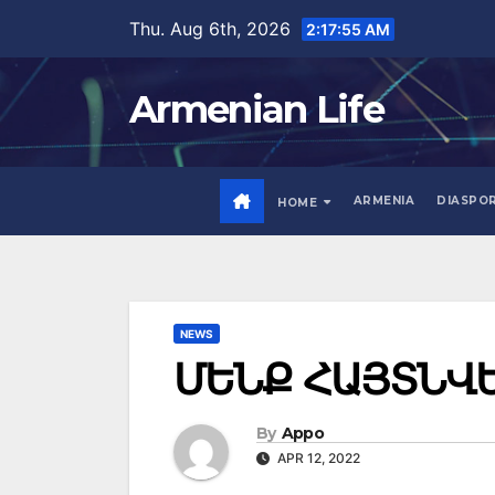
Skip
Thu. Aug 6th, 2026
2:17:57 AM
to
content
Armenian Life
ARMENIA
DIASPO
HOME
NEWS
ՄԵՆՔ ՀԱՅՏՆՎԵ
By
Appo
APR 12, 2022