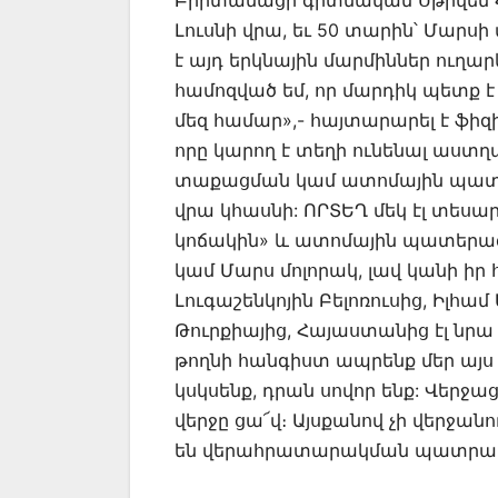
Բրիտանացի գիտնական Սթիվեն Հ
Լուսնի վրա, եւ 50 տարին՝ Մարս
է այդ երկնային մարմիններ ուղարկ
համոզված եմ, որ մարդիկ պետք է
մեզ համար»,- հայտարարել է ֆիզ
որը կարող է տեղի ունենալ աստղ
տաքացման կամ ատոմային պատե
վրա կհասնի: ՈՐՏԵՂ մեկ էլ տեսա
կոճակին» և ատոմային պատերազմ 
կամ Մարս մոլորակ, լավ կանի իր 
Լուգաշենկոյին Բելոռուսից, Իլհա
Թուրքիայից, Հայաստանից էլ նրա 
թողնի հանգիստ ապրենք մեր այս 
կսկսենք, դրան սովոր ենք: Վերջաց
վերջը ցա՜վ։ Այսքանով չի վերջանո
են վերահրատարակման պատրաստ