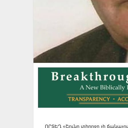
ՈՐՏԵՂ «Շունը տիրոջը չի ճանաչու