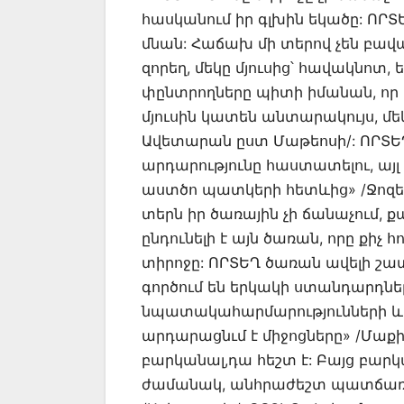
հասկանում իր գլխին եկածը: ՈՐՏ
մնան: Հաճախ մի տերով չեն բավար
զորեղ, մեկը մյուսից՝ հավակնոտ, 
փընտրողները պիտի իմանան, որ «ե
մյուսին կատեն անտարակույս, մե
Ավետարան ըստ Մաթեոսի/: ՈՐՏԵՂ
արդարությունը հաստատելու, այլ 
աստծո պատկերի հետևից» /Ջոզեֆ
տերն իր ծառային չի ճանաչում, 
ընդունելի է այն ծառան, որը քիչ
տիրոջը: ՈՐՏԵՂ ծառան ավելի շատ
գործում են երկակի ստանդարդներ
նպատակահարմարությունների և
արդարացնւմ է միջոցները» /Մաքի
բարկանալ,դա հեշտ է: Բայց բար
ժամանակ, անհրաժեշտ պատճառով