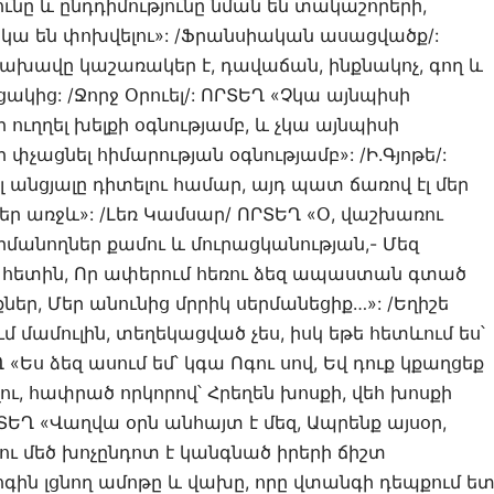
ւնը և ընդդիմությունը նման են տակաշորերի,
ակա են փոխվելու»: /Ֆրանսիական ասացվածք/:
րնախավը կաշառակեր է, դավաճան, ինքնակոչ, գող և
նցակից: /Ջորջ Օրուել/: ՈՐՏԵՂ «Չկա այնպիսի
ի ուղղել խելքի օգնությամբ, և չկա այնպիսի
ր փչացնել հիմարության օգնությամբ»: /Ի.Գյոթե/:
ել անցյալը դիտելու համար, այդ պատ ճառով էլ մեր
լ մեր առջև»: /Լեռ Կամսար/ ՈՐՏԵՂ «Օ, վաշխառու
մանողներ քամու և մուրացկանության,- Մեզ
 հետին, Որ ափերում հեռու ձեզ ապաստան գտած
եր, Մեր անունից մրրիկ սերմանեցիք…»: /Եղիշե
մ մամուլին, տեղեկացված չես, իսկ եթե հետևում ես՝
«Ես ձեզ ասում եմ՝ կգա Ոգու սով, Եվ դուք կքաղցեք
ու, հափրած որկորով՝ Հրեղեն խոսքի, վեհ խոսքի
ԵՂ «Վաղվա օրն անհայտ է մեզ, Ապրենք այսօր,
րկու մեծ խոչընդոտ է կանգնած իրերի ճիշտ
գին լցնող ամոթը և վախը, որը վտանգի դեպքում ե