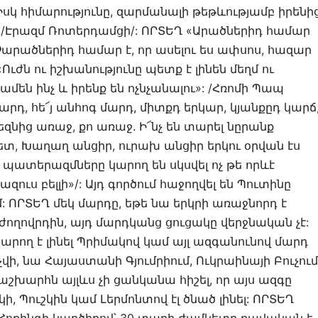
Իսկ հիմարությունը, զարմանալի թեթևությամբ իրենի
»: /Էրազմ Ռոտերդամցի/: ՈՐՏԵՂ «Արածներիդ համար
 Չարածներիդ համար է, որ ասելու ես ափսոս, հազար
ւժն ու իշխանությունը պետք է լինեն մեղմ ու
ամեն ինչ և իրենք են ոչնչանալու»: /Հռոմի Պապ
արդ, հե՜յ անհոգ մարդ, միտքդ երկար, կյանքըդ կարճ
զնից առաջ, քո առաջ. Ի՜նչ են տարել նըրանք
 հետ, Խաղաղ անցիր, ուրախ անցիր երկու օրվան էս
 պատերազմները կարող են սկսվել ոչ թե որևէ
ուս բելլի»/: Այդ գործում հաջողվել են Պուտինը
: ՈՐՏԵՂ մեկ մարդը, եթե նա երկրի առաջնորդ է
 ժողովրդին, այդ մարդկանց ցուցակը վերջնական չէ:
կարող է լինել Պրիմակով կամ այլ ազգանունով մարդ
չվի, նա Հայաստանի Գյումրիում, Ուկրաինայի Բուչում
աշխարհն այլևս չի ցանկանա հիշել, որ այս ազգը
ի, Պուշկին կամ Լերմոնտով էլ ծնած լինել: ՈՐՏԵՂ