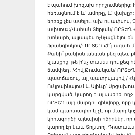
է պահում խիզախ որոշումներից: 
հեռացնում է և՛ ամոթը, և՛ վախը
երբեք չես ասելու, ախ ու ափսոս,
ափսոս»:/Վահան Տերյան/ ՈՐՏԵՂ «Ո
խոնարհ, այլապես ոչնչացնելու են 
Ֆրանցիսկոս/: ՈՐՏԵՂ Հէ՜յ ագահ մ
Քանի՜ քանիսն անցան քեզ պես, քե
կյանքից, թե ի՛նչ տանես դու քեզ
ճամփեդ։ /Հով.Թումանյան/ ՈՐՏԵՂ
պատճառով, այլ պատրվակով / «կազ
Ուկրաինայում և Ալիևը՝ Արցախում
կարգված, կարող է այլասերել ողջ
ՈՐՏԵՂ այդ մարդու զինվորը, որը 
կամ պարտադիր էլ չէ, որ մարդ կո
կիրագործի այնպիսի ոճիրներ, որ 
կարող էր նաև Տոլստոյ, Դոստաևսկ