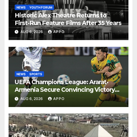
NEWS
YOUTH FORUM
Historic Alex Theatre Returns to
First-Run Feature Films After 35 Years
AUG 6, 2026
APPO
NEWS
SPORTS
UEFA Champions League: Ararat-
Armenia Secure Convincing Victory
Over Shamrock Rovers 2-0
AUG 6, 2026
APPO