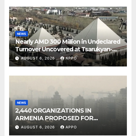
NEWS
Nearly AMD 300 Million in Undeclared
Turnover Uncovered at Tsarukyan-
Owned Entertainment Center
AUGUST 6, 2026
APPO
NEWS
2,440 ORGANIZATIONS IN
ARMENIA PROPOSED FOR
INCLUSION IN LIST OF AIR
AUGUST 6, 2026
APPO
POLLUTERS