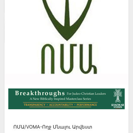
ՈՄԱ/VOMA-Ողջ Մնալու Արվեստ