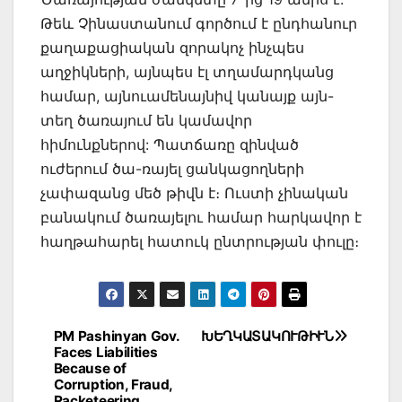
Թեև Չինաստանում գործում է ընդհանուր
քաղաքացիական զորակոչ ինչպես
աղջիկների, այնպես էլ տղամարդկանց
համար, այնուամենայնիվ կանայք այն-
տեղ ծառայում են կամավոր
հիմունքներով: Պատճառը զինված
ուժերում ծա-ռայել ցանկացողների
չափազանց մեծ թիվն է։ Ուստի չինական
բանակում ծառայելու համար հարկավոր է
հաղթահարել հատուկ ընտրության փուլը։
Post
PM Pashinyan Gov.
ԽԵՂԿԱՏԱԿՈՒԹԻՒՆ
Faces Liabilities
navigation
Because of
Corruption, Fraud,
Racketeering