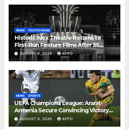
NEWS
YOUTH FORUM
Historic Alex Theatre Returns to
First-Run Feature Films After 35
Years
AUGUST 6, 2026
APPO
NEWS
SPORTS
UEFA Champions League: Ararat-
Armenia Secure Convincing Victory
Over Shamrock Rovers 2-0
AUGUST 6, 2026
APPO