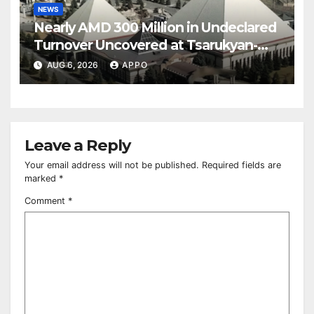
NEWS
Nearly AMD 300 Million in Undeclared
Turnover Uncovered at Tsarukyan-
Owned Entertainment Center
AUG 6, 2026
APPO
Leave a Reply
Your email address will not be published.
Required fields are
marked
*
Comment
*