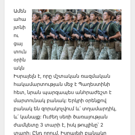
Ամեն
ահա
յտնի
ու
ցայ
տուն
օրին
ակն
Իսրայելն է, որը մշտական ռազմական
հակամարտության մեջ է Պաղեստինի
հետ, նրան պարզապես անհրաժեշտ է
մարտունակ բանակ: Երկրի օրենքով
բանակ են զորակոչվում և՛ տղամարդիկ,
և՛ կանայք: Ուժեղ սեռի ծառայության
ժամկետը 3 տարի է, իսկ թույլինը՝ 2
տարի։ Ընդ որում, Իսրայելի բանակը