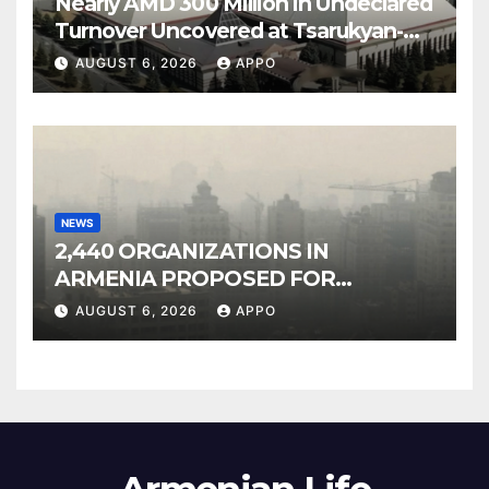
Nearly AMD 300 Million in Undeclared
Turnover Uncovered at Tsarukyan-
Owned Entertainment Center
AUGUST 6, 2026
APPO
NEWS
2,440 ORGANIZATIONS IN
ARMENIA PROPOSED FOR
INCLUSION IN LIST OF AIR
AUGUST 6, 2026
APPO
POLLUTERS