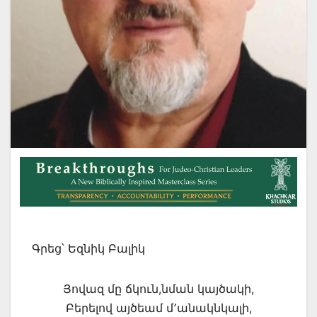
Գրեց՝ Եզնիկ Բալիկ
Յովազ մը ճկուն,նման կայծակի,
Բերելով այծեամ մ՚անակնկալի,