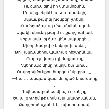
Ու ծառայելով իր ստամոքսին,
Մսալից բերնէն տեղի-անտեղի,
Սկսաւ թափել խօսքեր չտեսի,_
—Համեղաճաշակ միս անմահական ,
Եզակի սնունդ թարմ ու քաղցրահամ,
Արքայավայել ճաշ կենսապարգեւ,
Ախորժագրգիռ կոկորդի արեւ ,
Թոյլ ակռաներու պատառ հեշտընկալ…
Բարի յովազը չդիմացաւ ալ,
Չկերուած միսը իսկոյն ետ առաւ,
Ու վրդովմունքով հարցում մը ըրաւ,_.
—Բա՛ւ է անպատկառ, մոռցած երախտիք
,
Գովեստաբանես միայն ուտելիք։
Ես ալ գիտեմ թէ միսն այս պատուական,
Քաղցրաճաշակ է եւ ախորժահամ,