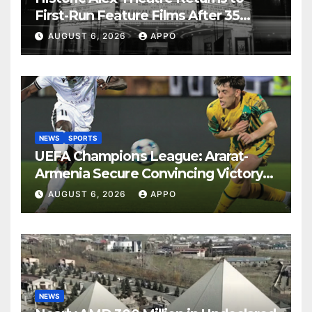
First-Run Feature Films After 35
Years
AUGUST 6, 2026
APPO
NEWS
SPORTS
UEFA Champions League: Ararat-
Armenia Secure Convincing Victory
Over Shamrock Rovers 2-0
AUGUST 6, 2026
APPO
NEWS