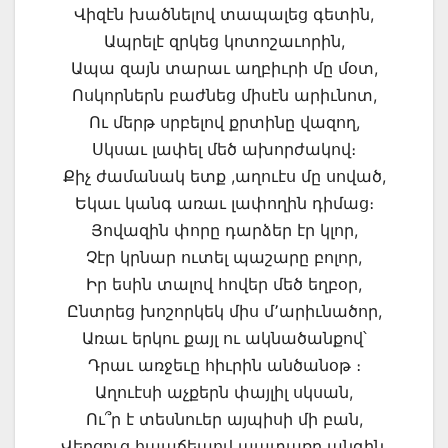
Վիզէն խածնելով տապալեց գետին,
Ապրելէ զրկեց կոտոշաւորին,
Ապա զայն տարաւ աղբիւրի մը մօտ,
Ոսկորներն բաժնեց միսէն արիւնոտ,
Ու մերթ սրբելով քրտինը վազող,
Սկսաւ լափել մեծ ախորժակով։
Քիչ ժամանակ ետք ,աղուէս մը սոված,
Եկաւ կանգ առաւ լափողին դիմաց։
Յովազին փորը դարձեր էր կլոր,
Չէր կրնար ուտել պաշարը բոլոր,
Իր եսին տալով հովեր մեծ եղբօր,
Ընտրեց խոշորկեկ միս մ՚արիւնածոր,
Առաւ երկու քայլ ու ակնածանքով՝
Դրաւ առջեւը հիւրին անծանօթ ։
Աղուէսի աչքերն փայլիլ սկսան,
Ու՞ր է տեսնուեր այպիսի մի բան,
Վերցուց հապճեպով պատառը անգին,