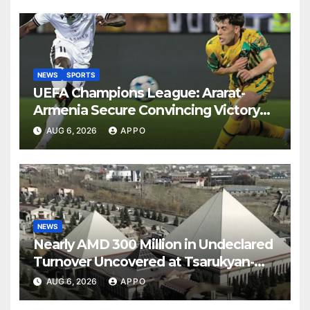
NEWS
SPORTS
UEFA Champions League: Ararat-
Armenia Secure Convincing Victory
Over Shamrock Rovers 2-0
AUG 6, 2026
APPO
NEWS
Nearly AMD 300 Million in Undeclared
Turnover Uncovered at Tsarukyan-
Owned Entertainment Center
AUG 6, 2026
APPO