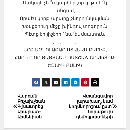
Սակայն չե ՞ս կարծեր ,որ գէթ մէ ՜կ
անգամ,
Որպէս կիրթ արարք շնորհընկալման,
Խօսքերուդ մէջը խինդով տոգորուն,
Պէտք էր յիշէիր ՝ նա՜եւ մսատուն։
—. —. —. —. —
ԵՐԲ ԱԶՆՈՒԱԲԱՐ ՍՏԱՆԱՍ ԲԱՐԻՔ,
ՀԱՐԿ Է ՈՐ ՅԱՅՏՆԵՍ ՊԱՏՇԱՃ ԵՐԱԽՏԻՔ։
ԵԶՆԻԿ ԲԱԼԻԿ
Post
Վարդան
Վտանգավոր
Բիչախչեան
լարախաղ, կամ
navigation
Գլխաւորեց
կողմնորոշում ըստ՝
Արարատ-
նորաթուխ
Արմենիան
դեմոկրատների