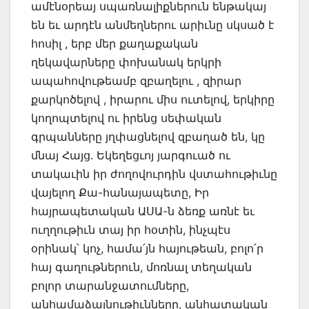
ամէնօրեայ սպառնալիքներուն ենթակայ
են եւ արդէն անմեղներու արիւնը սկսած է
հոսիլ , երբ մեր քաղաքական
ղեկավարները փոխանակ երկրի
ապահովութեամբ զբաղելու , զիրար
քարկոծելով , իրարու միս ուտելով, երկիրը
կողոպտելով ու իրենց սեփական
գրպանները յղփացնելով զբաղած են, կը
մնայ Հայց. Եկեղեցւոյ յարգուած ու
տակաւին իր ժողովուրդին վստահութիւնը
վայելող Քա-հանայապետը, Իր
հայրապետական ԱՍԱ-ն ձեռք առնէ եւ
ուղղութիւն տայ իր հօտին, ինչպէս
օրինակ՝ կոչ, համա՛յն հայութեան, բոլո՛ր
հայ գաղութներուն, մոռնալ տեղական
բոլոր տարանջատումները,
անհամաձայնութիւնները, անհատական