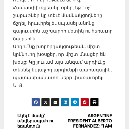
Համասփիւռքեանը օրեր, եթէ ոչ՝
շաբաթներ կը տեւէ մասնակցողները
ճշդել, հրաւիրել եւ սպասել անոնց
գալուստին աշխարհի մօտիկ ու հեռաւոր
ծայրերէն:
Արդիւ՞նք խորհրդակցութեան. միշտ
կրկնուող խօսքեր, որ միշտ մնացեր են
խօսք: Կը յուսամ այս անգամ արդիւնք
տեսնել եւ յաջող արդիւնքի պարագային,
պատասխանատուները փառաւորել:
Ն. Յ.
Post
Եկել է ժամը՝
ARGENTINE
անվերապահ ու
PRESIDENT ALBERTO
navigation
եռանդուն
FERNÁNDEZ: “I AM