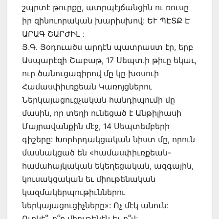
շպրտէ թուրքը, ատրպէյճանցին ու ռուսը
իր զինուորական խարիսխով: ԵՒ ՊԷՏՔ Է
ԱՐԱԳ ՇԱՐԺԻԼ :
Յ.Գ. Յօդուածս արդէն պատրաստ էր, երբ
Ասպարէզի Շաբաթ, 17 Սեպտ.ի թիւը եկաւ,
ուր ծանուցագիրով մը կը խօսուի
Համասփիւռքեան Կառոյցներու
Ներկայացուցչական հանդիպումի մը
մասին, որ տեղի ունեցած է Անթիլիասի
Մայրավանքին մէջ, 14 Սեպտեմբերի
գիշերը: Խորհրդակցական նիստ մը, որուն
մասնակցած են «համասփիւռքեան-
համահայկական եկեղեցական, ազգային,
կուսակցական եւ միութենական
կազմակերպութիւններու
ներկայացուցիչները»: Ոչ մէկ անուն:
Ուրկէ՞, ո՞ր միութենէն եւ ո՞վ: