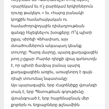
«բարեկամ եւ ո՛չ բարեկամ երկիրներուն
դուռը թակելու » եւ «հայոց բանակի
կողքին համահայկական ու
համաժողովրդային դիմադրութեան
զանգը հնչեցնել»ու խօսքերը: Ո՞վ պիտի
ըլլայ, սիրելի Վեհափառ, այս
մտածումներուն անյապաղ կեանք
տուողը: Պարզ մարդը, պարզ քաղաքացին
լսող չ›ըլլար: Բարձր դիրքի վրայ գտնուողն
է, որ պիտի ճամբայ բանայ պարզ
քաղաքացիին առջեւ, առաջնորդ է զայն
դէպի տուուեալ նպատակը:
Այս պարագային, երբ Հայրենիքը վտանգի
տակ է, երբ Պետութեան գոյութիւնը
վտանգուած է, երբ հայրենաբնակ մեր
քոյրերն ու եղբայրները թշնամիին