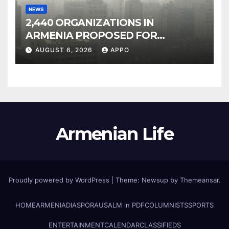
NEWS
2,440 ORGANIZATIONS IN
ARMENIA PROPOSED FOR
INCLUSION IN LIST OF AIR
AUGUST 6, 2026
APPO
POLLUTERS
Armenian Life
Proudly powered by WordPress
|
Theme: Newsup by
Themeansar
.
HOME
ARMENIA
DIASPORA
USALM in PDF
COLUMNISTS
SPORTS
ENTERTAINMENT
CALENDAR
CLASSIFIEDS