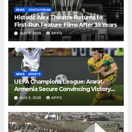
NEWS
YOUTH FORUM
Historic Alex Theatre Returns to
First-Run Feature Films After 35 Years
AUG 6, 2026
APPO
NEWS
SPORTS
UEFA Champions League: Ararat-
Armenia Secure Convincing Victory
Over Shamrock Rovers 2-0
AUG 6, 2026
APPO