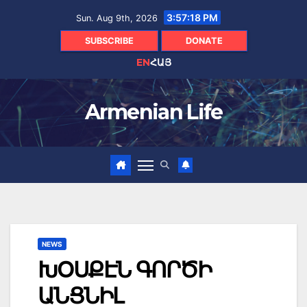
Skip
3:57:19 PM
Sun. Aug 9th, 2026
to
content
SUBSCRIBE
DONATE
EN
ՀԱՅ
Armenian Life
NEWS
ԽՕՍՔԷՆ ԳՈՐԾԻ
ԱՆՑՆԻԼ