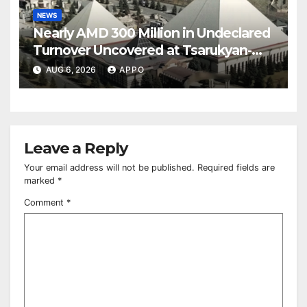
NEWS
Nearly AMD 300 Million in Undeclared
Turnover Uncovered at Tsarukyan-
Owned Entertainment Center
AUG 6, 2026
APPO
Leave a Reply
Your email address will not be published.
Required fields are
marked
*
Comment
*