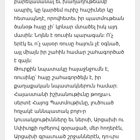
բարեկամանալ եւ խաղաղութեամբ
ապրիլ, կը կարծեմ ուրիշ հաշիւներ կը
հետապնդէ, որովհետեւ իր պատմութեան
ծանօթ հայը չի՛ կրնար մտածել իսկ այդ
մասին: Նոյնն է ռուսին պարագան: Ո՛չ
երէկ եւ ո՛չ այսօր ռուսը հայուն չէ օգնած,
այլ միայն իր շահին համար շահագործած
է զայն:
Թուրքին նպատակը հայաջնջումն է,
ռուսինը՝ հայը շահագործելն է, իր
քաղաքական նպատակներուն համար:
Հայաստանի իշխանութիւնը թողլա›ւ
սերտէ Հայոց Պատմութիւնը, լուծուած
հռչակէ աննպատակ բոլո›ր
կուսակցութիւնները եւ ներսի, Արցախի ու
Սփիւռքի ոյժերով զօրացած, մեր հողերէն,
Արցախի գրաւուած շրջաններէն, դո›ւրս