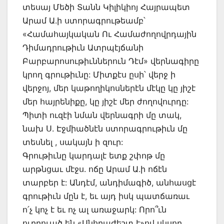
տեսայ Մեծի Տանն Կիլիկիոյ Հայրապետ
Արամ Ա.ի ստորագրութեամբ՝
«Համահայկական Ու Համաժողովրդային
Դիմադրութիւն Ատրպէյճանի
Բարբարոսութիւններուն Դէմ» վերնագիրը
կրող գրութիւնը: Միտքէս ըսի՝ վերջ ի
վերջոյ, մեր կաթողիկոսներէն մէկը կը յիշէ
մեր հայրենիքը, կը յիշէ մեր ժողովուրդը:
Պիտի ուզէի նման վերնագրի մը տակ,
նախ Ս. Էջմիածնէն ստորագրութիւն մը
տեսնել , սակայն ի զուր:
Գրութիւնը կարդալէ ետք շփոթ մը
արթնցաւ մէջս. ոճը Արամ Ա.ի ոճէն
տարբեր է: Անդէմ, անդիմագիծ, անհասցէ
գրութիւն մըն է, եւ այդ իսկ պատճառաւ
ո՛չ կոչ է եւ ոչ ալ առաջարկ: Որո՞ւն
ուղղուած են «Անհրաժեշտ է»ով սկսող