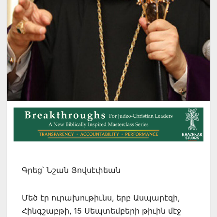
Գրեց՝ Նշան Յովսէփեան
Մեծ էր ուրախութիւնս, երբ Ասպարէզի,
Հինգշաբթի, 15 Սեպտեմբերի թիւին մէջ