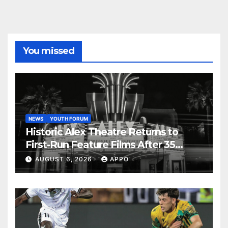
You missed
NEWS
YOUTH FORUM
Historic Alex Theatre Returns to
First-Run Feature Films After 35
Years
AUGUST 6, 2026
APPO