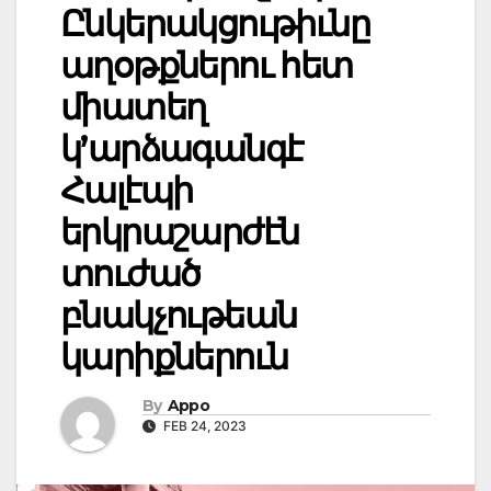
Ընկերակցութիւնը
աղօթքներու հետ
միատեղ
կ’արձագանգէ
Հալէպի
երկրաշարժէն
տուժած
բնակչութեան
կարիքներուն
By
Appo
FEB 24, 2023