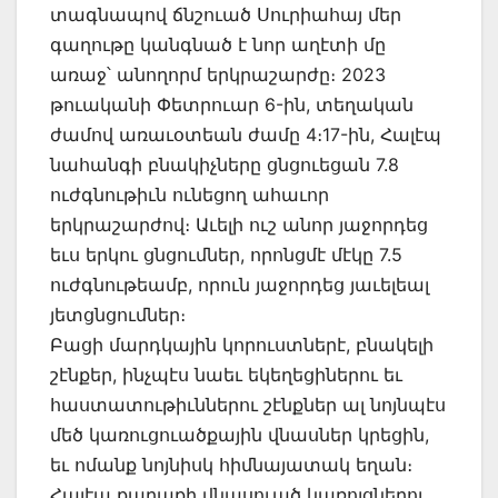
տագնապով ճնշուած Սուրիահայ մեր
գաղութը կանգնած է նոր աղէտի մը
առաջ՝ անողորմ երկրաշարժը։ 2023
թուականի Փետրուար 6-ին, տեղական
ժամով առաւօտեան ժամը 4։17-ին, Հալէպ
նահանգի բնակիչները ցնցուեցան 7.8
ուժգնութիւն ունեցող ահաւոր
երկրաշարժով։ Աւելի ուշ անոր յաջորդեց
եւս երկու ցնցումներ, որոնցմէ մէկը 7.5
ուժգնութեամբ, որուն յաջորդեց յաւելեալ
յետցնցումներ։
Բացի մարդկային կորուստներէ, բնակելի
շէնքեր, ինչպէս նաեւ եկեղեցիներու եւ
հաստատութիւններու շէնքներ ալ նոյնպէս
մեծ կառուցուածքային վնասներ կրեցին,
եւ ոմանք նոյնիսկ հիմնայատակ եղան։
Հալէպ քաղաքի վնասուած կառոյցներու