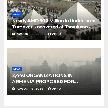
NEWS
Nearly AMD 300 Million in Undeclared
Turnover Uncovered at Tsarukyan-
Owned Entertainment Center
AUGUST 6, 2026
APPO
NEWS
2,440 ORGANIZATIONS IN
ARMENIA PROPOSED FOR
INCLUSION IN LIST OF AIR
AUGUST 6, 2026
APPO
POLLUTERS