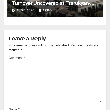
Turnover Uncovered at Tsarukyan-
Owned Entertainment Center
AUG 6, 2026
APPO
Leave a Reply
Your email address will not be published.
Required fields are
marked
*
Comment
*
Name
*