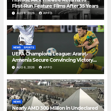
First-Run Feature Films After 35 Years
AUG 6, 2026
APPO
NEWS
SPORTS
UEFA Champions League: Ararat-
Armenia Secure Convincing Victory
Over Shamrock Rovers 2-0
AUG 6, 2026
APPO
NEWS
Nearly AMD 300 Million in Undeclared