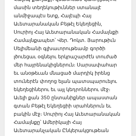
մասին տեղեկութիւններ ստանալէ
անմիջապէս ետք, Հալէպի Հայ
Աւետարանական Բեթէլ Եկեղեցին,
Սուրիոյ Հայ Աւետարանական Համայնքի
Համայնքապետ՝ Վեր. Դոկտ. Յարութիւն
Սելիմեանի գլխաւորութեամբ գործի
լծուեցաւ օգնելու երկրաշարժէն տուժած
մեր հայրենակիցներուն։ Սարսափահար
եւ անօթեւան մնացած մարդիկ իրենց
տուներէն փողոց ելան պատսպարուելու
եկեղեցիներու եւ այլ կեդրոններու մէջ։
Աւելի քան 350 ընտանիքներ ապաստան
գտան Բեթէլ Եկեղեցիի սրահներուն եւ
բակին մէջ։ Սուրիոյ Հայ Աւետարանական
Համայնքը՝ Ամերիկայի Հայ
Աւետարանչական Ընկերակցութեան