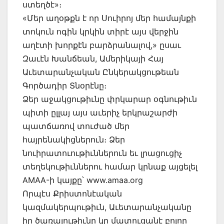
ստեղծէ»։
«Մեր աղօթքն է որ Սուիրոյ մեր համայնքի
տոկուն ոգին կրկին տիրէ այս վերջին
աղէտի խորքէն բարձրանալով,» ըսաւ
Զաւէն Խանճեան, Ամերիկայի Հայ
Աւետարանչական Ընկերակցութեան
Գործադիր Տնօրէնը։
Ձեր աջակցութիւնը փրկարար օգնութիւն
պիտի ըլլայ այս աւերիչ երկրաշարժի
պատճառով տուժած մեր
հայրենակիցներուն։ Ձեր
նուիրատուութիւններուն եւ լրացուցիչ
տեղեկութիւններու համար կրնաք այցելել
AMAA-ի կայքը՝ www.amaa.org
Որպէս Քրիստոնէական
կազմակերպութիւն, Աւետարանչականը
իր ծառայութիւնը կը մատուցանէ բոլոր