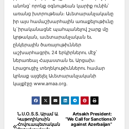
անոնց՝ որոնք օգնութեան կարիք ունին՝
առանց խտրութեան։ Աւետարանչականը
իր այս համաշխարհային առաքելութիւնը
կ`իրականացնէ պահպանելով շարք մը
կրթական, աւետարանչական եւ
ընկերային ծառայութիւններ
աշխարհացրիւ 24 երկիրներու մէջ՝
ներառեալ Հայաստան եւ Արցախ։
Լրացուցիչ տեղեկութիւններու համար
կրնաք այցելել Աւետարանչականի
կայքէջը www.amaa.org.
Post
Ն.Ս.Օ.Տ.Տ. Արամ Ա.
Artsakh President:
Կաթողիկոսին
“We Call for Sanctions
navigation
Հովուապետական
against Azerbaijan”