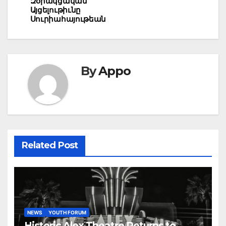
Զօրակցական
Այցելութիւնը
Սուրիահայութեան
By
Appo
Related Post
NEWS
YOUTH FORUM
Historic Alex Theatre Returns to