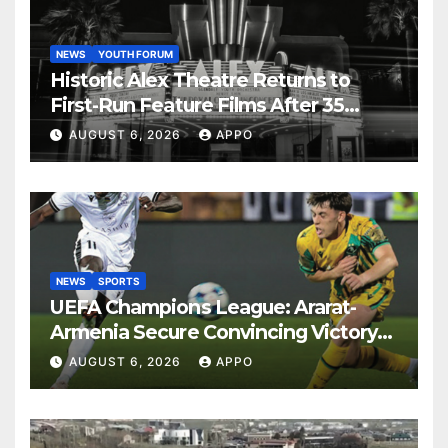
NEWS
YOUTH FORUM
Historic Alex Theatre Returns to
First-Run Feature Films After 35
Years
AUGUST 6, 2026
APPO
NEWS
SPORTS
UEFA Champions League: Ararat-
Armenia Secure Convincing Victory
Over Shamrock Rovers 2-0
AUGUST 6, 2026
APPO