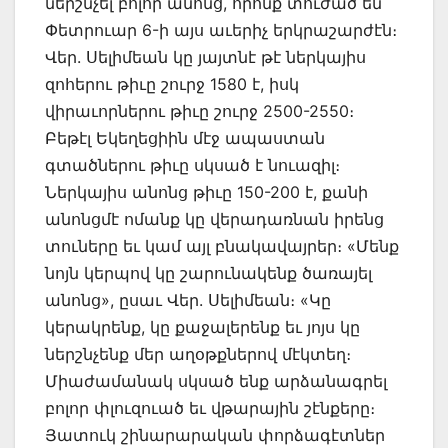
ներշնչել բոլոր անոնց, որոնք տուժած են
Փետրուար 6-ի այս աւերիչ երկրաշարժէն։
Վեր. Սելիմեան կը յայտնէ թէ ներկայիս
զոհերու թիւը շուրջ 1580 է, իսկ
վիրաւորներու թիւը շուրջ 2500-2550։
Բեթէլ Եկեղեցիին մէջ ապաստան
գտածներու թիւը սկսած է նուազիլ։
Ներկայիս անոնց թիւը 150-200 է, քանի
անոնցմէ ոմանք կը վերադառնան իրենց
տուները եւ կամ այլ բնակավայրեր։ «Մենք
նոյն կերպով կը շարունակենք ծառայել
անոնց», ըսաւ Վեր. Սելիմեան։ «Կը
կերակրենք, կը քաջալերենք եւ յոյս կը
ներշնչենք մեր աղօթքներով մէկտեղ։
Միաժամանակ սկսած ենք արձանագրել
բոլոր փլուզուած եւ վթարային շէնքերը։
Յատուկ շինարարական փորձագէտներ