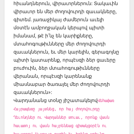
հիւանդներուն, վիրաւորներուն: Տակաւին
վիրաւոր են մեր ժողովուրդի զաւակները,
գիտեմ. յառաջիկայ ժամերուն աւելի
մօտէն ամբողջական կերպով պիտի
իմանամ, թէ ի՛նչ են կարիքները,
մտահոգութիւնները մեր ժողովուրդի
զաւակներուն, եւ մեր կարելին, գերագոյնը
պիտի կատարենք, որպէսզի ձեր ցաւերը
բուժուին, ձեր մտահոգութիւնները
վերանան, որպէսզի կարենանք
միասնաբար ծառայել մեր ժողովուրդի
զաւակներուն»:
Վարդանանց տօնը յիշատակելով
Վեհափառ
Հայրապետը յայտնեց, որ հայ ժողովուրդը
Ղեւոնդներ ու Վարդաններ տուաւ, որոնք վասն
հաւատոյ ու վասն հայրենեաց գիտակցօրէն ու
հաւատքով Աւարայր գացին եւ իրենց արիւնը