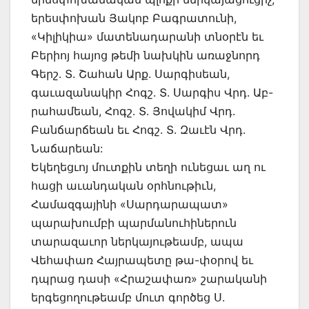
երեսփոխան Յակոբ Բագրատունի,
«Կիլիկիա» մատենադարանի տնօրէն եւ
Բերիոյ հայոց թեմի նախկին առաջնորդ
Գերշ. Տ. Շահան Արք. Սարգիսեան,
գաւազանակիր Հոգշ. Տ. Սարգիս Վրդ. Աբ-
րահամեան, Հոգշ. Տ. Յովակիմ Վրդ.
Բանճարճեան եւ Հոգշ. Տ. Զաւէն Վրդ.
Նաճարեան:
Եկեղեցւոյ մուտքին տեղի ունեցաւ աղ ու
հացի աւանդական օրհնութիւն,
Համազգայինի «Սարդարապատ»
պարախումբի պարմանուհիներուն
տարազաւոր ներկայութեամբ, ապա
Վեհափառ Հայրապետը թա-փօրով եւ
դպրաց դասի «Հրաշափառ» շարականի
երգեցողութեամբ մուտ գործեց Ս.