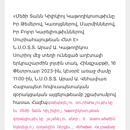
«Մեծի Տանն Կիլիկիոյ Կաթողիկոսութիւնը
Իր Թեմերով, Կառոյցներով, Մարմիններով,
Իր Բոլոր Կարելիութիւններով
Սուրիահայութեան Հետ Է»
Ն.Ս.Օ.Տ.Տ. Արամ Ա. Կաթողիկոս
Սուրիոյ մէջ տեղի ունեցած աղէտալի
երկրաշարժին լոյսին տակ, Հինգշաբթի, 16
Փետրուար 2023-ին, կէսօրէ առաջ ժամը
11:00-ին, Ն.Ս.Օ.Տ.Տ. Արամ Ա. Վեհափառ
Հայրապետ հովուապետական
զօրակցական այցելութեամբ շքախումբով
հասաւ Հալէպ
գօտեպնդելու սուրիահայութիւնը
եւ Մեծի Տանն Կիլիկիոյ Կաթողիկոսութեան
զօրակցութիւնը յայտնելու անոր: Ս. Աստուածածին
եկեղեցւոյ ղօղանջին ներքեւ, Վեհափառ Հայրապետը