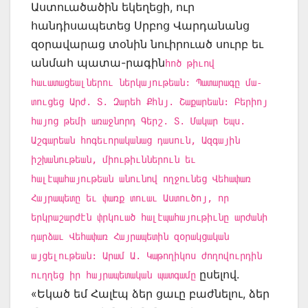
Աստուածածին եկեղեցի, ուր
հանդիսապետեց Սրբոց Վարդանանց
զօրավարաց տօնին նուիրուած սուրբ եւ
անմահ պատա-րագին
հոծ թիւով
հաւատացեալներու ներկայութեան: Պատարագը մա-
տուցեց Արժ. Տ. Զարեհ Քհնյ. Շաքարեան: Բերիոյ
հայոց թեմի առաջնորդ Գերշ. Տ. Մակար Եպս.
Աշգարեան հոգեւորականաց դասուն, Ազգային
իշխանութեան, միութիւններուն եւ
հալէպահայութեան անունով ողջունեց Վեհափառ
Հայրապետը եւ փառք տուաւ Աստուծոյ, որ
երկրաշարժէն փրկուած հալէպահայութիւնը արժանի
դարձաւ Վեհափառ Հայրապետին զօրակցական
այցելութեան: Արամ Ա. Կաթողիկոս ժողովուրդին
ըսելով.
ուղղեց իր հայրապետական պատգամը
«Եկած եմ Հալէպ ձեր ցաւը բաժնելու, ձեր