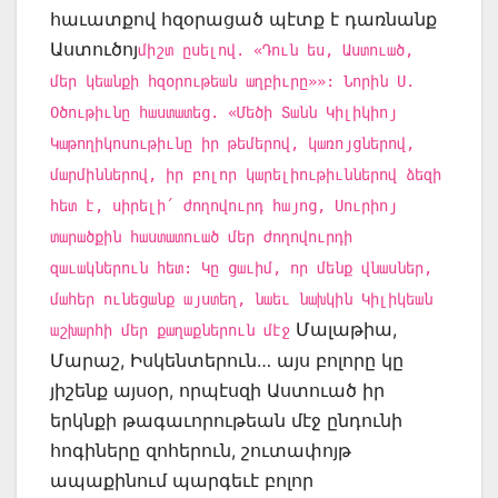
հաւատքով հզօրացած պէտք է դառնանք
Աստուծոյ
միշտ ըսելով. «Դուն ես, Աստուած,
մեր կեանքի հզօրութեան աղբիւրը»»: Նորին Ս.
Օծութիւնը հաստատեց. «Մեծի Տանն Կիլիկիոյ
Կաթողիկոսութիւնը իր թեմերով, կառոյցներով,
մարմիններով, իր բոլոր կարելիութիւններով ձեզի
հետ է, սիրելի՛ ժողովուրդ հայոց, Սուրիոյ
տարածքին հաստատուած մեր ժողովուրդի
զաւակներուն հետ: Կը ցաւիմ, որ մենք վնասներ,
մահեր ունեցանք այստեղ, նաեւ նախկին Կիլիկեան
Մալաթիա,
աշխարհի մեր քաղաքներուն մէջ
Մարաշ, Իսկենտերուն… այս բոլորը կը
յիշենք այսօր, որպէսզի Աստուած իր
երկնքի թագաւորութեան մէջ ընդունի
հոգիները զոհերուն, շուտափոյթ
ապաքինում պարգեւէ բոլոր