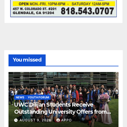
You missed
NEWS
YOUTH FORUM
UWC Dilijan Students Receive
Outstanding University Offers from
the World’s Leading Institutions
AUGUST 9, 2026
APPO