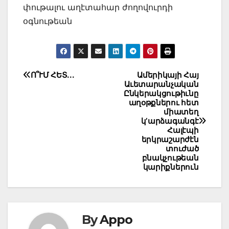
փութալու աղէտահար ժողովուրդի
օգնութեան
Post
Ո՞ՒՄ ՀԵՏ․․․
Ամերիկայի Հայ
Աւետարանչական
navigation
Ընկերակցութիւնը
աղօթքներու հետ
միատեղ
կ’արձագանգէ
Հալէպի
երկրաշարժէն
տուժած
բնակչութեան
կարիքներուն
By
Appo