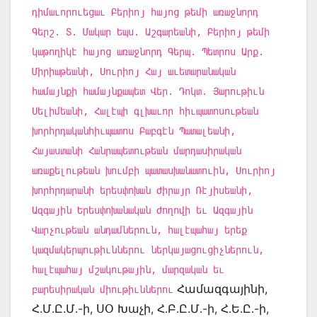
դիմաւորուեցաւ Բերիոյ հայոց թեմի առաջնորդ
Գերշ. Տ. Մակար Եպս. Աշգարեանի, Բերիոյ թեմի
կաթողիկէ հայոց առաջնորդ Գերպ. Պետրոս Արք.
Միրիաթեանի, Սուրիոյ Հայ աւետարանական
համայնքի համայնքապետ Վեր. Դոկտ. Յարութիւն
Սելիմեանի, Հալէպի գլխաւոր հիւպատոսութեան
խորհրդականհիւպատոս Բաբգէն Պատալեանի,
Հայաստանի Հանրապետութեան մարդասիրական
առաքելութեան խումբի պատասխանատուին, Սուրիոյ
խորհրդարանի երեսփոխան Ժիրայր Ռէյիսեանի,
Ազգային Երեսփոխանական Ժողովի եւ Ազգային
Վարչութեան անդամներուն, հալէպահայ երեք
կազմակերպութիւններու ներկայացուցիչներուն,
հալէպահայ մշակութային, մարզական եւ
Համազգայինի,
բարեսիրական միութիւններու
Հ.Մ.Ը.Մ.-ի, ՍՕ Խաչի, Հ.Բ.Ը.Մ.-ի, Հ.Ե.Ը.-ի,