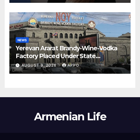
NEWS
Yerevan Ararat Brandy-Wine-Vodka
Factory Placed Under State
Administration
AUGUST 9, 2026
APPO
Armenian Life