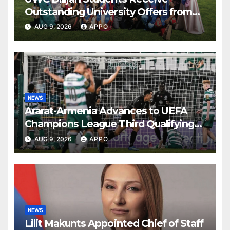
Outstanding University Offers from
the World’s Leading Institutions
AUG 9, 2026
APPO
NEWS
Ararat-Armenia Advances to UEFA
Champions League Third Qualifying
Round
AUG 9, 2026
APPO
NEWS
Lilit Makunts Appointed Chief of Staff