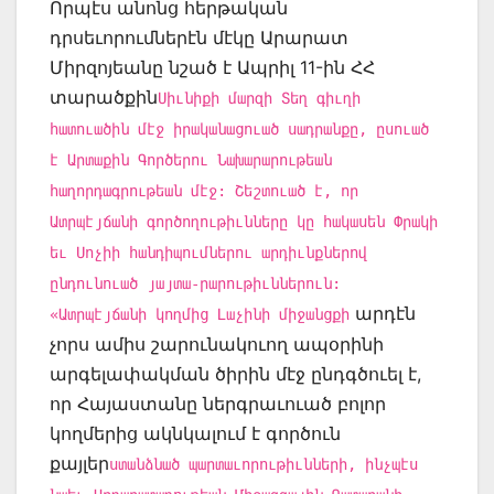
Որպէս անոնց հերթական
դրսեւորումներէն մէկը Արարատ
Միրզոյեանը նշած է Ապրիլ 11-ին ՀՀ
տարածքին
Սիւնիքի մարզի Տեղ գիւղի
հատուածին մէջ իրականացուած սադրանքը, ըսուած
է Արտաքին Գործերու Նախարարութեան
հաղորդագրութեան մէջ: Շեշտուած է, որ
Ատրպէյճանի գործողութիւնները կը հակասեն Փրակի
եւ Սոչիի հանդիպումներու արդիւնքներով
ընդունուած յայտա-րարութիւններուն:
արդէն
«Ատրպէյճանի կողմից Լաչինի միջանցքի
չորս ամիս շարունակուող ապօրինի
արգելափակման ծիրին մէջ ընդգծուել է,
որ Հայաստանը ներգրաւուած բոլոր
կողմերից ակնկալում է գործուն
քայլեր
ստանձնած պարտաւորութիւնների, ինչպէս