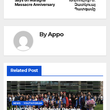
Says on Maragha
Խորհուրդի Ս.
Massacre Anniversary
Զատկուայ
Պատգամը
By
Appo
Related Post
NEWS
YOUTH FORUM
UWC Dilijan Students Receive