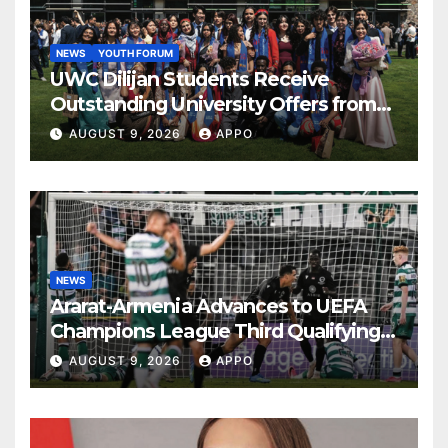
NEWS
YOUTH FORUM
UWC Dilijan Students Receive
Outstanding University Offers from
the World’s Leading Institutions
AUGUST 9, 2026
APPO
NEWS
Ararat-Armenia Advances to UEFA
Champions League Third Qualifying
Round
AUGUST 9, 2026
APPO