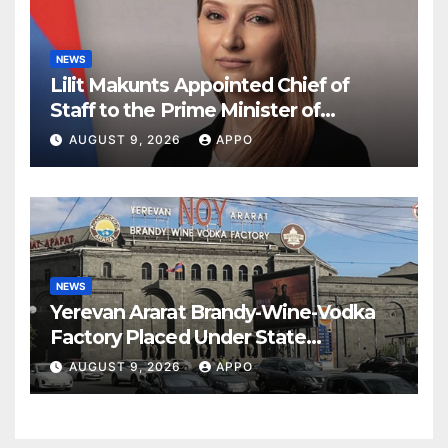
NEWS
Lilit Makunts Appointed Chief of
Staff to the Prime Minister of
Armenia
AUGUST 9, 2026
APPO
NEWS
Yerevan Ararat Brandy-Wine-Vodka
Factory Placed Under State
Administration
AUGUST 9, 2026
APPO