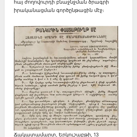
հայ ժողովուրդի բնա­ջնջման ծրագրի
իրակա­նացման գործ­ընթացին մէջ։
Ճակատամարտ, Երկուշաբթի, 13