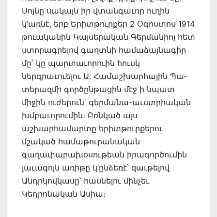
Սոյնը սակայն իր վտանգաւոր ուղին
կ’առնէ, երբ Երիտթուրքեր 2 Օգոստոս 1914
թուականին Կայսերական Գերմանիոյ հետ
ստորագրելով գաղտնի հա­մաձայնագիր
մը՝ կը պարտաւորուին հուսկ
ներգրաւուելու Ա. Համաշխարհային Պա­
տերազմի գործընթացին մէջ ի նպատ
միջին ուժերուն՝ գերմանա-աւստրիական
խմբա­ւորումին։ Բռնկած այս
աշխարհամարտը երիտթուրքերու
մշակած համաթուրա­նական
գաղափարախօսութեան իրագործումին
լաւագոյն առիթը կ’ընձեռէ՝ զաւթելով
Անդրկով­կասը՝ հասնելու մինչեւ
Կեդրոնական Ասիա։