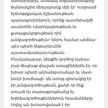
Անտարակոյս, առակայ ազդարարագիրը
ծանրակշիռ մեղադրանք մըն էր՝ ուղղուած
երիտ­թրքական իշխանութեան
պարագլուխներուն, որոնք պատերազմի
աւարտին «մարդ­կայնու­թեան եւ
քաղաքակրթու­թեան դէմ
յանցագործութիւն»-ներու համար անձնա­
պէս պիտի ենթարկուէին
պատասխանատւութեան։
Բնականաբար, ներքին գործոց նա­խա­
րար Թալէաթ փաշան առաջիններէն էր, որ
խիստ պիտի անհանգստա­նար եւ մատ­
նուէր խուճապի։ Ան ստոյգ գիտակից էր
իր յանցագործութեան, քանի որ ինք
տուած էր տարագրութեանց եւ
եղեռնագործութիւններուն հրամանները։
Սոյնը ան խոստո­վանած է իր