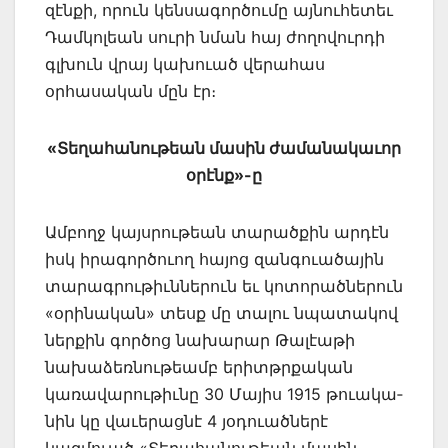
զէնքի, որուն կենսագործումը այնուհետեւ
Դամկոլեան սուրի նման հայ ժողովուրդի
գլխուն վրայ կախուած վերահաս
օրհասական մըն էր։
«Տեղահանութեան մասին ժամանակա­ւոր
օրէնք»-ը
Ամբողջ կայսրութեան տա­րածքին արդէն
իսկ իրագործուող հայոց զանգուածային
տարագրութիւններուն եւ կո­տորածներուն
«օրի­նա­կան» տեսք մը տալու նպատակով
ներքին գործոց նախարար Թա­լէաթի
նախաձեռ­նու­թեամբ երիտթրքական
կառավա­րութիւնը 30 Մայիս 1915 թուակա­
նին կը վաւե­րացնէ 4 յօդուածներէ