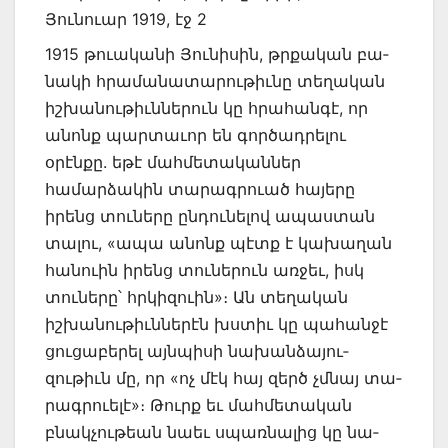
Յունուար 1919, էջ 2
1915 թուականի Յունիսին, թրքական բա­
նակի հրա­մանատարութիւնը տեղական
իշ­խանու­թիւններուն կը հրահանգէ, որ
անոնք պարտա­ւոր են գործադրե­լու
օրէնքը. եթէ մահմետա­կաններ
համարձակին տարա­գրուած հայերը
իրենց տուները ընդու­նելով ապաս­­տան
տալու, «ապա անոնք պէտք է կախա­ղան
հանուին իրենց տուներուն առ­ջեւ, իսկ
տունե­րը՝ հրկիզ­ուին»։ Ան տեղա­կան
իշխանութիւն­ներէն խստիւ կը պա­հանջէ
ցուցա­բերել այնպիսի նախան­ձայու­
զութիւն մը, որ «ոչ մէկ հայ զերծ չմնայ տա­
րագրուելէ»։ Թուրք եւ մահմետա­կան
բնակ­չութեան նաեւ սպառնալից կը նա­