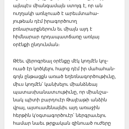
այնպէս մի­անգամայն ստոյգ է, որ ան
ուղղակի առնչուած է արեւմտահա­
յութեան դէմ իրա­գործուող
բռնարարքներուն եւ միայն այդ է
հիմնարար դրդապատճառը առկայ
օրէնքի ընդուն­ման։
Թէեւ վերոգրեալ օրէնքը մէկ կողմէն կոչ­
ուած էր կոծկելու հայոց դէմ իր մահահան­
գոյն ըն­թացքն առած եղեռնագործութիւնը,
միւս կող­մէն՝ կանխելու միանձնեայ
պատասխանա­տւու­թիւնը, որ միանշա­
նակ պիտի բարդուէր Թալէաթի անձին
վրայ, այսու­ամե­նայնիւ այդ առաջին
հերթին կ’օգ­տագործուէր՝ ներգրաւե­լու
համար նաեւ թրքական զին­ուած ուժե­րը