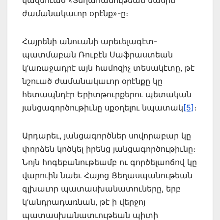
կազմուած «Տեղա­հանութեան մասին
ժամանակա­ւոր օրէնք»-ը։
Հայրենի անուանի արեւելագէտ-
պատմաբան Ռուբէն Սաֆրաստեան
կ’առաջադրէ այն համոզիչ տեսակէտը, թէ
նշուած ժամանակաւոր օրէնքը կը
հետապնդէր Երիտթուրքե­րու պետական
յանցագործութիւնը սքօղելու նպատակ
[5]
։
Արդարեւ, յանցագործներ սովորաբար կը
փորձեն կոծկել իրենց յանցագործութիւնը։
Նոյն հոգեբա­նութեամբ ու գործելաոճով կը
վարուին նաեւ Հայոց Ցեղասպանութեան
գլխաւոր պա­տասխանատուները, երբ
կ’անդրադառնան, թէ ի վերջոյ
պատասխանա­տւութեան պիտի