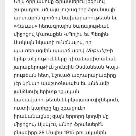
Նոյն օրը անոնք ֆրանսերէն լեզուով
շարադրուած այս յուշագիրը Ֆրանսայի
արտաքին գործոց նախարարութեան եւ
«Հաւաս» հեռագրային ծառայութեան
միջոցով կ’առա­քեն Կ.Պոլիս եւ Պեռլին։
Սակայն նկատի ունենալով, որ
պատերազմին պատճառով
Անթան­թ-
ի
երեք տէրութիւնները դիւանագիտական
յարաբերութիւն չունէին Օսման­եան Կայս­
րութեան հետ, նշուած ազդարարագիրը
չէր կրնար պաշտօնապէս եւ անձամբ
յանձնուիլ երիտթրքական
կառավարութեան ներկայացուցիչներուն,
ուստի կարիքը կը զգացուէր
իրականացնել զայն երրորդ կողմի մը
միջոցով։ Այսպէս, անոր ֆրանսերէն
բնագիրը 28 Մայիս 1915 թուականին