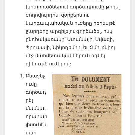
[կոտո­րածներու] գործադրումը թողել
ժողովուրդին, զօրքերն ու
կարգապահական ուժերը իբրեւ թէ
ջարդերը արգիլելու գործածել, իսկ
ընդհակառակը՝ Ատանայի, Սվազի,
Պրուսայի, Նիկոդեմիոյ եւ Զմիւռնիոյ
մէջ մահմետականներուն օգնել
զինուած ուժերով։
Բնաջնջ
ումը
գործադ
րել
մասնաւ
որաբար
յիսունէն
վար