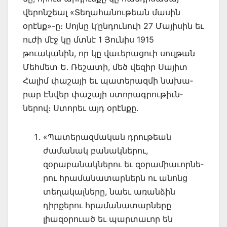
վերոնշեալ «Տեղահա­նութեան մասին
օրէնք»-ը։ Սոյնը կ’ըն­դուն­ուի 27 Մայիսին եւ
ուժի մէջ կը մտնէ 1 Յու­նիս 1915
թուականին, որ կը վաւե­րացուի սուլթան
Մեհմետ Ե. Ռեշատի, մեծ վեզիր Սայիտ
Հալիմ փաշայի եւ պատերազմի նախա­
րար Էնվեր փաշայի ստորագրութիւն­
ներով։ Ստորեւ այդ օրէնքը.
«Պատերազմական դրութեան
ժամանակ բանակներու,
զօրաբանակներու եւ զօ­րամիաւորնե­
րու հրամանատարներն ու անոնց
տեղակալները, նաեւ առան­ձին
դիրքերու հրա­մանատարները
լիազօրուած եւ պարտաւոր են