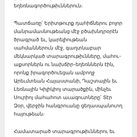
եղեռնագործութիւններուն։
Պատճառը՝ Երիտթուրք դահիճներու բոլոր
մանրամասնութեանց մէջ բծախնդրօրէն
ծրագրած եւ, կարելիութեան
սահմաններուն մէջ, գաղտնաբար
մեկնարկած տարա­գրու­թիւնները, մահու-
աքսորներն ու նախճիր-եղեռններն էին,
որոնք իրագործուեցան ամ­բողջ
Արեւմտեան Հայաստանի, Դաշտային եւ
Լեռնային Կիլիկիոյ տարածքին, մին­չեւ
Սուրիոյ մահահոտ աւազուտները՝ Տէր
Զօր, վերջին հանգրուանը ցեղասպանուող
հա­յութեան։
Համատարած տարագրութիւններու եւ