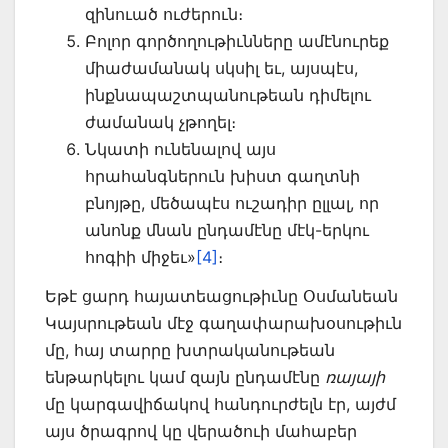
զին­ուած ուժերուն։
Բոլոր գործողութիւնները ամէնուրեք
միաժամանակ սկսիլ եւ, այսպէս,
ինքնա­պաշտպանութեան դիմելու
ժամանակ չթողել։
Նկատի ունենալով այս
հրահանգներուն խիստ գաղտնի
բնոյթը, մեծապէս ու­շա­դիր ըլլալ, որ
անոնք մնան ընդամէնը մէկ-երկու
հոգիի միջեւ»
[4]
։
Եթէ ցարդ հայատեացութիւնը Օսմանեան
Կայսրութեան մէջ գաղափարա­խօսութիւն
մը, հայ տարրը խտրականութեան
ենթարկելու կամ զայն ընդամէնը
ռայայի
մը կար­գավիճակով հանդուրժելն էր, այժմ
այս ծրագրով կը վերածուի մահաբեր