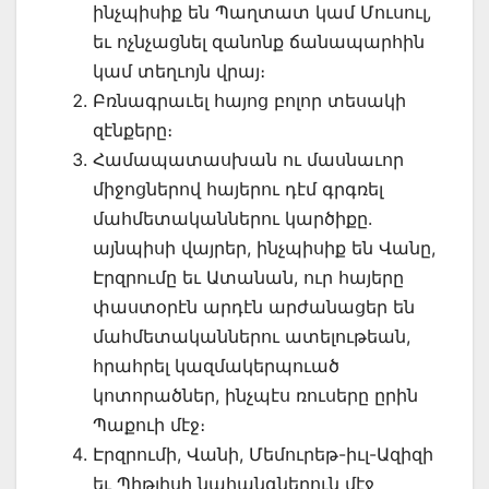
ինչպիսիք են Պաղտատ կամ Մուսուլ,
եւ ոչնչացնել զանոնք ճանապարհին
կամ տեղւոյն վրայ։
Բռնագրաւել հայոց բոլոր տեսակի
զէնքերը։
Համապատասխան ու մասնաւոր
միջոցներով հայերու դէմ գրգռել
մահմետա­կաններու կարծիքը.
այնպիսի վայրեր, ինչպիսիք են Վանը,
Էրզրումը եւ Ատա­նան, ուր հայերը
փաստօրէն արդէն արժանացեր են
մահմետականներու ատե­լութեան,
հրահրել կազմակերպուած
կոտորածներ, ինչպէս ռուսերը ըրին
Պա­քուի մէջ։
Էրզրումի, Վանի, Մեմուրեթ-իւլ-Ազիզի
եւ Պիթլիսի նահանգներուն մէջ