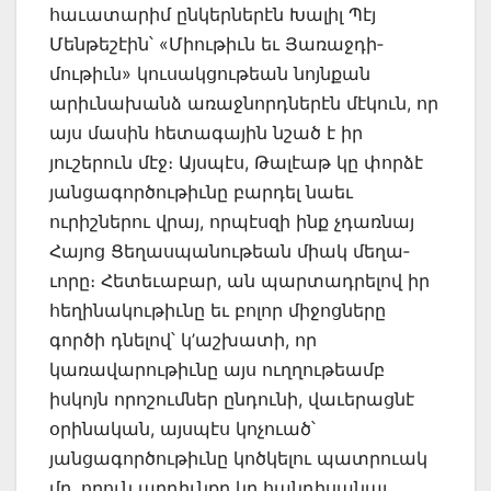
հաւատարիմ ընկերներէն Խալիլ Պէյ
Մենթեշէին՝ «Միութիւն եւ Յառաջդի­
մութիւն» կուսակցութեան նոյնքան
արիւնախանձ առաջնորդներէն մէկուն, որ
այս մասին հետա­գային նշած է իր
յուշերուն մէջ։ Այսպէս, Թալէաթ կը փորձէ
յան­ցագործութիւնը բարդել նաեւ
ուրիշներու վրայ, որպէսզի ինք չդառնայ
Հայոց Ցեղաս­պանութեան միակ մեղա­
ւորը։ Հետեւաբար, ան պարտադրելով իր
հեղինակութիւնը եւ բոլոր միջոցները
գործի դնելով՝ կ’աշխատի, որ
կառավարութիւնը այս ուղղութեամբ
իսկոյն որոշումներ ընդունի, վաւերացնէ
օրի­նական, այսպէս կոչուած՝
յանցագործու­թիւնը կոծկելու պատրուակ
մը, որուն արդիւնքը կը հանդիսանայ