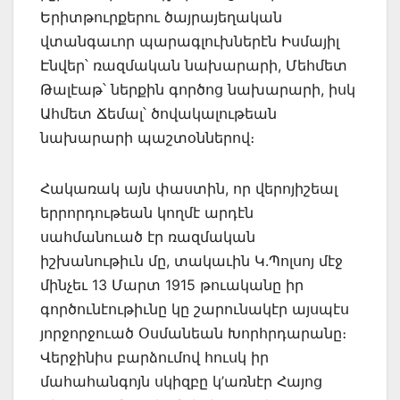
Երիտթուրքերու ծայրայեղական
վտանգաւոր պա­րագլուխներէն Իսմայիլ
Էնվեր՝ ռազմական նախարարի, Մեհմետ
Թալէաթ՝ ներքին գործոց նախարարի, իսկ
Ահ­մետ Ճեմալ՝ ծովակալութեան
նախարարի պաշտօններով։
Հակառակ այն փաստին, որ վերոյիշեալ
երրորդութեան կողմէ արդէն
սահմանուած էր ռազմական
իշխանութիւն մը, տակաւին Կ.Պոլսոյ մէջ
մինչեւ 13 Մարտ 1915 թուականը իր
գործունէութիւնը կը շարունակէր այսպէս
յորջորջուած Օսմանեան Խորհրդարանը։
Վերջինիս բարձումով հուսկ իր
մահահանգոյն սկիզբը կ’առնէր Հայոց