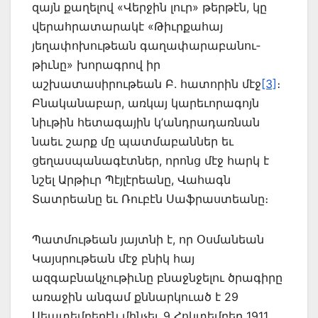
զայն քա­ղելով «Վերջին լուր» թերթէն, կը
վերա­հրատարակէ «Թիւրքահայ
յեղափոխութեան գա­ղափարաբանու­
թիւնը» խորագրով իր
աշխատասիրութեան Բ. հատորին մէջ
[3]
։
Բնա­կանաբար, առկայ կարեւորագոյն
նիւթին հետագային կ’անդրադառնան
նաեւ շարք մը պատմաբաններ եւ
ցեղասպանագէտներ, որոնց մէջ հարկ է
նշել Արթիւր Պէյլէրեանը, Վահագն
Տատրեանը եւ Ռուբէն Սաֆրաստ­եանը։
Պատմութեան յայտնի է, որ Օսմանեան
Կայսրութեան մէջ բնիկ հայ
ազգաբնակչու­թիւնը բնաջնջելու ծրագիրը
առաջին անգամ քննարկուած է 29
Սեպտեմբերէն մինչեւ 9 Հոկ­տեմբեր 1911