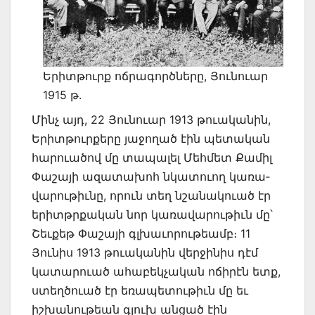
Երիտթուրք ոճրագործները, Յունուար
1915 թ.
Մինչ այդ, 22 Յունուար 1913 թուականին,
Երիտթուրքերը յաջողած էին պետական
հար­ուածով մը տապալել Մեհմետ Քամիլ
Փաշայի ազատախոհ նկատուող կառա­
վարու­թիւնը, որուն տեղ նշանակուած էր
երիտթրքական նոր կառավարութիւն մը՝
Շեւքեթ Փաշայի գլխաւորութեամբ։ 11
Յունիս 1913 թուականին վերջինիս դէմ
կա­տարուած ահաբեկչական ոճիրէն ետք,
ստեղծուած էր եռապետութիւն մը եւ
իշխանութեան գլուխ անցած էին