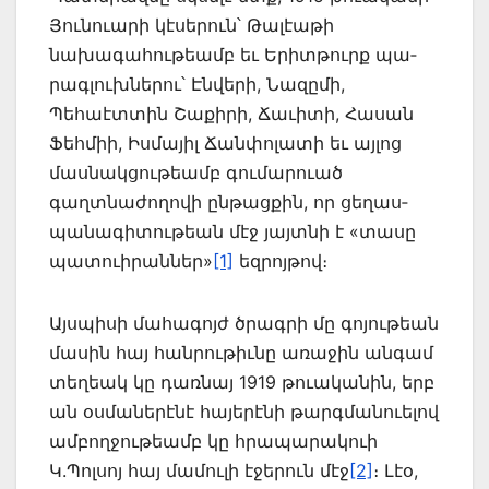
Յուն­ուարի կէսերուն՝ Թալէաթի
նախագահութեամբ եւ Երիտթուրք պա­
րագլուխներու՝ Էն­վերի, Նազըմի,
Պեհաէտտին Շաքիրի, Ճաւիտի, Հասան
Ֆեհմիի, Իս­մայիլ Ճանփո­լատի եւ այլոց
մասնակցու­թեամբ գումարուած
գաղտնաժողովի ընթաց­քին, որ ցեղաս­
պանա­գիտութեան մէջ յայտ­նի է «տասը
պատուիրաններ»
[1]
եզրոյթով։
Այսպիսի մահագոյժ ծրագրի մը գոյութեան
մասին հայ հանրութիւնը առաջին անգամ
տեղեակ կը դառնայ 1919 թուականին, երբ
ան օսմաներէնէ հայերէնի թարգմանուելով
ամբողջու­թեամբ կը հրապարակուի
Կ.Պոլսոյ հայ մամուլի էջերուն մէջ
[2]
։ Լէօ,