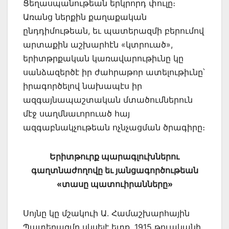
Ցեղասպանու­թեան երկրորդ փուլը։
Առանց ներքին քաղաքական
ընդդիմութեան, եւ պատերազմի բերումով
արտաքին աշխարհէն «կտրուած»,
երիտթրքական կառավարութիւնը կը
սան­ձազերծէ իր ժահրաթոր ատելութիւնը՝
իրագործելով նախապէս իր
ազգայնապաշ­տական մտածումներուն
մէջ սաղմնաւորուած հայ
ազգաբնակչութեան ոչնչացման ծրագիրը։
Երիտթուրք պարագլուխներու
գաղտնաժողովը եւ յանցագործութեան
«տասը պատուիրան­ները»
Սոյնը կը մշակուի Ա. Համաշխարհային
Պատերազմը սկսելէ ետք, 1915 թուականի