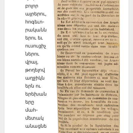
բոլոր
այրերու,
հոգեւո­
րականն
երու եւ
ուսուցիչ
ներու
վրայ,
թողելով
աղջիկն
երն ու
երեխան
երը
մահ­
մետակ
անացնե