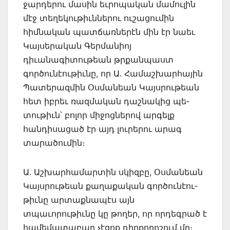
ջարդերու մասին եւրոպական մամուլին
մէջ տեղեկութիւններու ուշացումին
հիմնական պատճառներէն մին էր նաեւ
Կայսերական Գերմանիոյ
դիւանագիտութեան թրքանպաստ
գործունէութիւնը, որ Ա. Համաշխար­հային
Պատերազմին Օսմանեան Կայսրութեան
հետ իբրեւ ռազմական դաշնակից պե­
տութիւն՝ բոլոր միջոցներով արգելք
հանդիսացած էր այդ լուրերու արագ
տարածումին։
Ա. Աշխարհամարտին սկիզբը, Օսմանեան
Կայսրութեան քաղաքական գործունէու­
թիւնը արտաքնապէս այն
տպաւորութիւնը կը թողեր, որ որդեգրած է
համեմատաբար չէզոք դիրքորոշում մը։