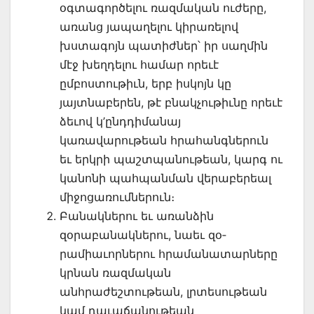
օգտագործելու ռազմական ուժե­րը,
առանց յապաղելու կիրառելով
խստագոյն պատիժներ՝ իր սաղմին
մէջ խեղդելու համար որեւէ
ըմբոստութիւն, երբ իսկոյն կը
յայտնա­բե­րեն, թէ բնակչութիւնը որեւէ
ձեւով կ’ընդդիմանայ
կառավարութեան հրահանգ­ներուն
եւ երկրի պաշտպանութեան, կարգ ու
կանոնի պահպանման վերաբեր­եալ
միջո­ցա­ռումներուն։
Բանակներու եւ առանձին
զօրաբանակներու, նաեւ զօ­
րամիաւորնե­րու հրա­մա­նատարները
կրնան ռազմական
անհրաժեշտութեան, լրտեսութեան
կամ դաւա­ճանութեան