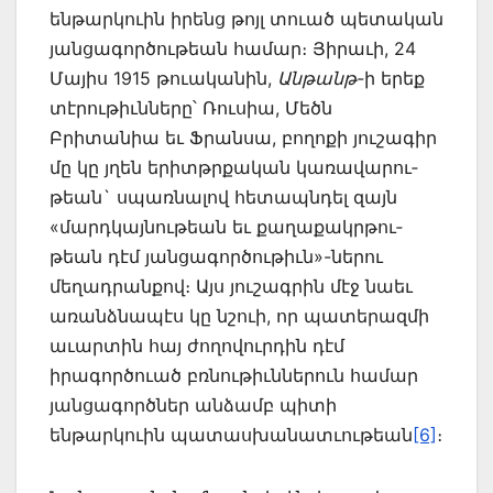
ենթարկուին իրենց թոյլ տուած պետական
յանցագործութեան հա­մար։ Յիրաւի, 24
Մայիս 1915 թուականին,
Անթանթ-
ի երեք
տէրութիւնները՝ Ռուսիա, Մեծն
Բրիտանիա եւ Ֆրանսա, բողոքի յուշագիր
մը կը յղեն երիտթրքական կառավա­րու­
թեան` սպառնալով հետապնդել զայն
«մարդկայնու­թեան եւ քաղաքակրթու­
թեան դէմ յանցագործութիւն»-ներու
մեղադրանքով։ Այս յուշագրին մէջ նաեւ
առանձնապէս կը նշուի, որ պատերազմի
աւարտին հայ ժողովուրդին դէմ
իրագործուած բռնութիւն­ներուն համար
յանցագործներ անձամբ պիտի
ենթարկուին պատասխանատւութեան
[6]
։