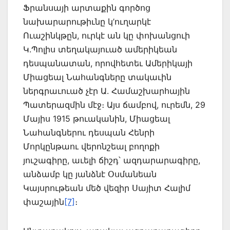
Ֆրանսայի արտաքին գործոց
նախարարութիւնը կ’ուղարկէ
Ուաշինկթըն, ուրկէ ան կը փոխանցուի
Կ.Պոլիս տեղակայուած ամերիկեան
դեսպանա­տան, որովհետեւ Ամերիկայի
Միացեալ Նահանգները տակաւին
ներգրա­ւուած չէր Ա. Հա­մաշ­խարհային
Պատերազմին մէջ։ Այս ճամբով, ուրեմն, 29
Մայիս 1915 թուականին, Միացեալ
Նահանգներու դեսպան Հենրի
Մորկընթաու վերոնշեալ բողոքի
յուշագիրը, աւելի ճիշդ՝ ազդա­րարագիրը,
ան­ձամբ կը յանձնէ Օսմանեան
Կայսրութեան մեծ վեզիր Սայիտ Հալիմ
փաշային
[7]
։