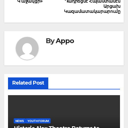
Կ՛աջակցի»
Դադրեցնէ Հայաստանէն
Արցախ
Կազամատակարարումը
By
Appo
Related Post
NEWS
YOUTH FORUM