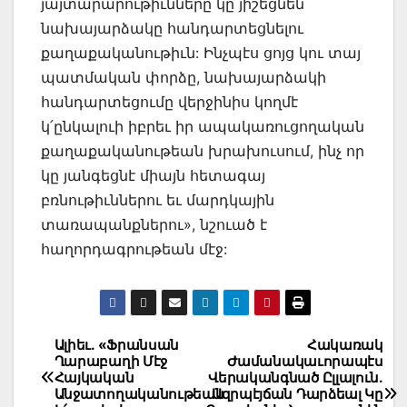
յայտարարութիւնները կը յիշեցնեն
նախայարձակը հանդարտեցնելու
քաղաքականութիւն: Ինչպէս ցոյց կու տայ
պատմական փորձը, նախայարձակի
հանդարտեցումը վերջինիս կողմէ
կ՛ընկալուի իբրեւ իր ապակառուցողական
քաղաքականութեան խրախուսում, ինչ որ
կը յանգեցնէ միայն հետագայ
բռնութիւններու եւ մարդկային
տառապանքներու», նշուած է
հաղորդագրութեան մէջ:
Post
Ալիեւ. «Ֆրանսան
Հակառակ
Ղարաբաղի Մէջ
Ժամանակաւորապէս
navigation
Հայկական
Վերականգնած Ըլլալուն.
Անջատողականութեան
Ազրպէյճան Դարձեալ Կը