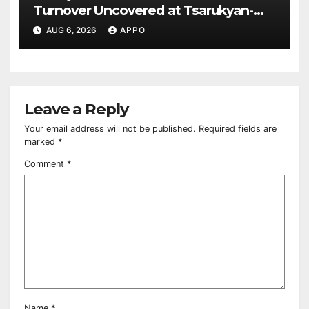
Turnover Uncovered at Tsarukyan-
Owned Entertainment Center
AUG 6, 2026
APPO
Leave a Reply
Your email address will not be published.
Required fields are
marked
*
Comment
*
Name
*