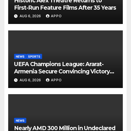
Historic Alex Theatre Returns to
First-Run Feature Films After 35 Years
AUG 6, 2026
APPO
NEWS
SPORTS
UEFA Champions League: Ararat-
Armenia Secure Convincing Victory
Over Shamrock Rovers 2-0
AUG 6, 2026
APPO
NEWS
Nearly AMD 300 Million in Undeclared