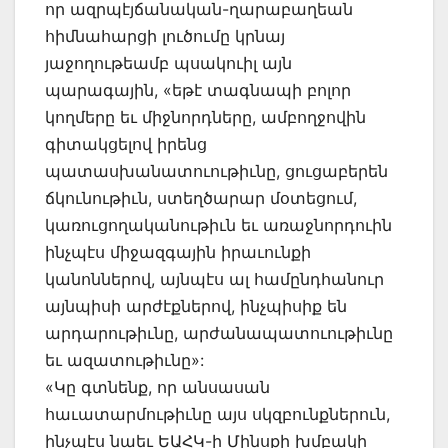
որ ազրպէյճանական-ղարաբաղեան
հիմնահարցի լուծումը կրնայ
յաջողութեամբ պսակուիլ այն
պարագային, «եթէ տագնապի բոլոր
կողմերը եւ միջնորդները, ամբողջովին
գիտակցելով իրենց
պատասխանատուութիւնը, ցուցաբերեն
ճկունութիւն, ստեղծարար մօտեցում,
կառուցողականութիւն եւ առաջնորդուին
ինչպէս միջազգային իրաւունքի
կանոններով, այնպէս ալ համընդհանուր
այնպիսի արժէքներով, ինչպիսիք են
արդարութիւնը, արժանապատուութիւնը
եւ ազատութիւնը»:
«Կը գտնենք, որ անսասան
հաւատարմութիւնը այս սկզբունքներուն,
ինչպէս նաեւ ԵԱՀԿ-ի Մինսքի խմբակի