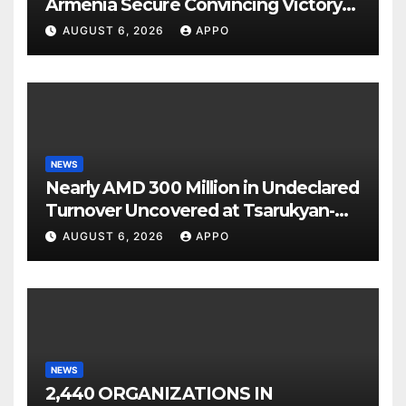
Armenia Secure Convincing Victory
Over Shamrock Rovers 2-0
AUGUST 6, 2026
APPO
NEWS
Nearly AMD 300 Million in Undeclared
Turnover Uncovered at Tsarukyan-
Owned Entertainment Center
AUGUST 6, 2026
APPO
NEWS
2,440 ORGANIZATIONS IN