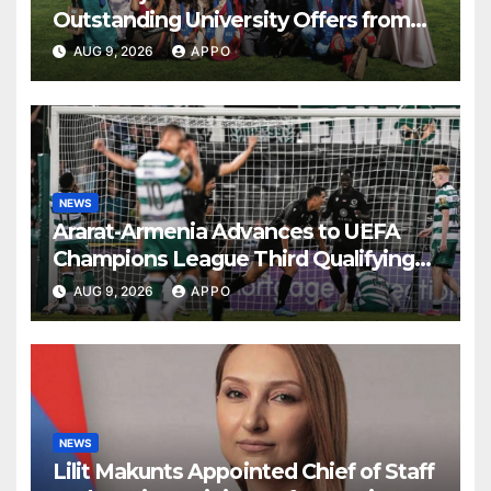
Outstanding University Offers from
the World’s Leading Institutions
AUG 9, 2026
APPO
NEWS
Ararat-Armenia Advances to UEFA
Champions League Third Qualifying
Round
AUG 9, 2026
APPO
NEWS
Lilit Makunts Appointed Chief of Staff