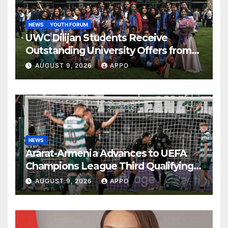
NEWS
YOUTH FORUM
UWC Dilijan Students Receive
Outstanding University Offers from
the World’s Leading Institutions
AUGUST 9, 2026
APPO
NEWS
Ararat-Armenia Advances to UEFA
Champions League Third Qualifying
Round
AUGUST 9, 2026
APPO