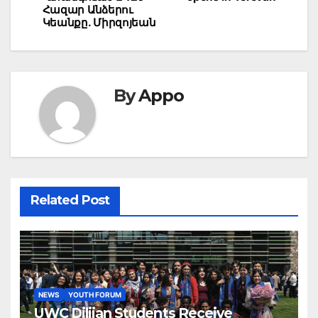
Հազար Անձերու
Կեանքը. Միրզոյեան
By
Appo
Related Post
NEWS
YOUTH FORUM
UWC Dilijan Students Receive