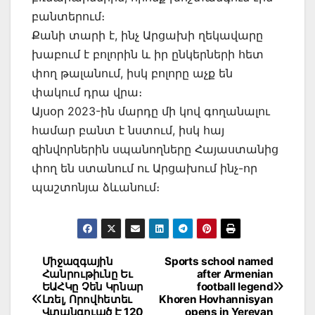
բանտերում։
Քանի տարի է, ինչ Արցախի ղեկավարը
խաբում է բոլորին և իր ընկերների հետ
փող թալանում, իսկ բոլորը աչք են
փակում դրա վրա։
Այսօր 2023-ին մարդը մի կով գողանալու
համար բանտ է նստում, իսկ հայ
զինվորներին սպանողները Հայաստանից
փող են ստանում ու Արցախում ինչ-որ
պաշտոնյա ձևանում։
Post
Միջազգային
Sports school named
Հանրութիւնը Եւ
after Armenian
navigation
ԵԱՀԿը Չեն Կրնար
football legend
Լռել, Որովհետեւ
Khoren Hovhannisyan
Վտանգուած Է 120
opens in Yerevan