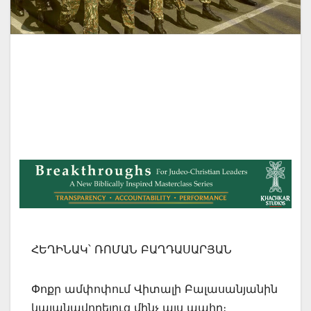
ՀԵՂԻՆԱԿ՝ ՌՈՄԱՆ ԲԱՂԴԱՍԱՐՅԱՆ
Փոքր ամփոփում Վիտալի Բալասանյանին
կալանավորելուց մինչ այս պահը։