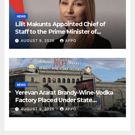
NEWS
Lilit Makunts Appointed Chief of
Staff to the Prime Minister of
Armenia
AUGUST 9, 2026
APPO
NEWS
Yerevan Ararat Brandy-Wine-Vodka
Factory Placed Under State
Administration
AUGUST 9, 2026
APPO