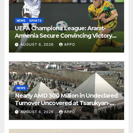
NEWS
SPORTS
UEFA Champions League: Ararat-
Armenia Secure Convincing Victory
Over Shamrock Rovers 2-0
AUGUST 6, 2026
APPO
NEWS
Nearly AMD 300 Million in Undeclared
Turnover Uncovered at Tsarukyan-
Owned Entertainment Center
AUGUST 6, 2026
APPO