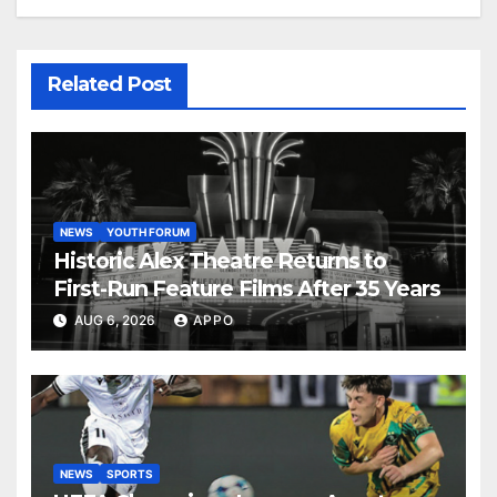
Related Post
NEWS
YOUTH FORUM
Historic Alex Theatre Returns to
First-Run Feature Films After 35 Years
AUG 6, 2026
APPO
NEWS
SPORTS