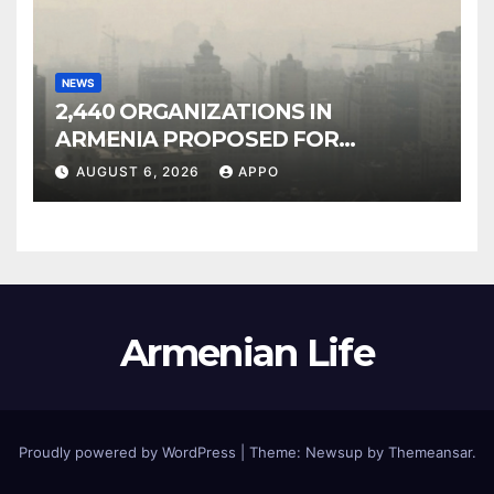
NEWS
2,440 ORGANIZATIONS IN
ARMENIA PROPOSED FOR
INCLUSION IN LIST OF AIR
AUGUST 6, 2026
APPO
POLLUTERS
Armenian Life
Proudly powered by WordPress
|
Theme: Newsup by
Themeansar
.