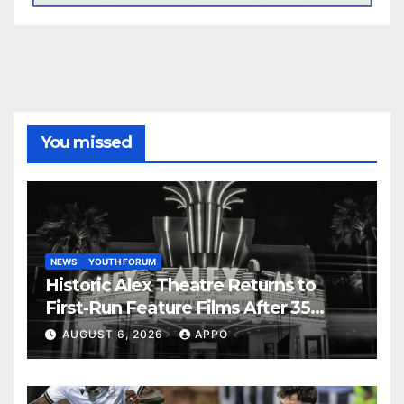
You missed
NEWS
YOUTH FORUM
Historic Alex Theatre Returns to
First-Run Feature Films After 35
Years
AUGUST 6, 2026
APPO