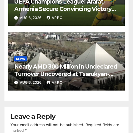
UEFA Champions League: Ararat-
Armenia Secure Convincing Victory
Over Shamrock Rovers 2-0
AUG 6, 2026
APPO
NEWS
Nearly AMD 300 Million in Undeclared
Turnover Uncovered at Tsarukyan-
Owned Entertainment Center
AUG 6, 2026
APPO
Leave a Reply
Your email address will not be published.
Required fields are
marked
*