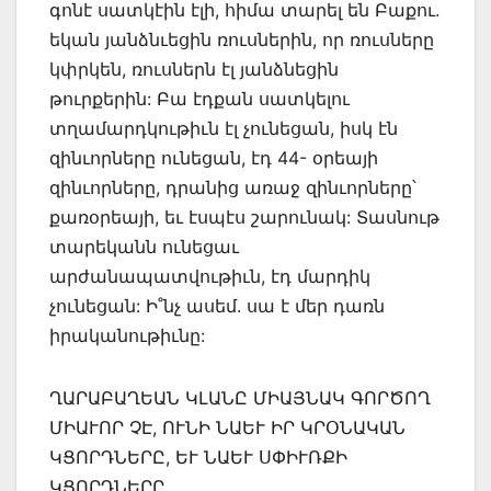
գոնէ սատկէին էլի, հիմա տարել են Բաքու.
եկան յանձնւեցին ռուսներին, որ ռուսները
կփրկեն, ռուսներն էլ յանձնեցին
թուրքերին: Բա էդքան սատկելու
տղամարդկութիւն էլ չունեցան, իսկ էն
զինւորները ունեցան, էդ 44- օրեայի
զինւորները, դրանից առաջ զինւորները՝
քառօրեայի, եւ էսպէս շարունակ: Տասնութ
տարեկանն ունեցաւ
արժանապատվութիւն, էդ մարդիկ
չունեցան: Ի˚նչ ասեմ. սա է մեր դառն
իրականութիւնը:
ՂԱՐԱԲԱՂԵԱՆ ԿԼԱՆԸ ՄԻԱՅՆԱԿ ԳՈՐԾՈՂ
ՄԻԱՒՈՐ ՉԷ, ՈՒՆԻ ՆԱԵՒ ԻՐ ԿՐՕՆԱԿԱՆ
ԿՑՈՐԴՆԵՐԸ, ԵՒ ՆԱԵՒ ՍՓԻՒՌՔԻ
ԿՑՈՐԴՆԵՐԸ