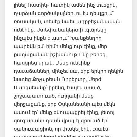
լինել, հատիկ- հատիկ ամեն ինչ տւեցին,
դարձան գործակալներ, ու էս դեպքում՝
ռուսական, տեսէք նաեւ ադրբեջանական
ունէինք. Ստեփանակերտի պարեկը,
ինչպէս ինքն է ասում՝ Խանքենդիի
պարեկն եմ, հիմի մենք ուր էինք, մեր
քաղաքական իշխանութիւնը բերեց,
հասցրեց սրան. Մենք ունէինք
դաւաճաններ, մինչեւ սա, երբ երկրի ղեկին
նստեց Քոչարեան Ռոբերտը, Սերժ
Սարգսեանը՝ իրենց, էսպէս ասած,
շրջապատուած, ուղղակի մենք
վերջացանք, երբ Օսկանեանի պէս մէկն
ասում էր՝ մենք օկուպացրել էինք, յետոյ
զուգարանի դռան վրայ էլ գրուած էր
օպկուպացիոն, որ փակել էին, էսպէս
ապուշ բաներով բերինք հասցրինք էս