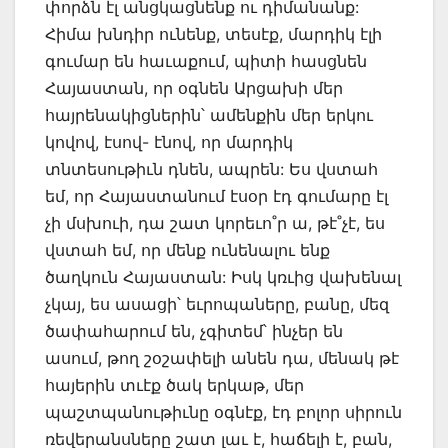
փորձն էլ անցկացնենք ու դիմանանք:
Հիմա խնդիր ունենք, տեսէք, մարդիկ էլի
գումար են հաւաքում, պիտի հասցնեն
Հայաստան, որ օգնեն Արցախի մեր
հայրենակիցներին՝ ամենքին մեր երկու
կովով, էսով- էնով, որ մարդիկ
տնտեսութիւն դնեն, ապրեն: Ես վստահ
եմ, որ Հայաստանում էսօր էդ գումարը էլ
չի մսխուի, դա շատ կորեւո˚ր ա, թէ˚չէ, ես
վստահ եմ, որ մենք ունենալու ենք
ծաղկուն Հայաստան: Իսկ կռւից վախենալ
չկայ, ես ասացի՝ եւրոպաները, բանը, մեզ
ծափահարում են, չգիտեմ՝ ինչեր են
ասում, թող շօշափելի անեն դա, մենակ թէ
հայերին տւէք ծակ երկաթ, մեր
պաշտպանութիւնը օգնէք, էդ բոլոր սիրուն
ռեվերանսները շատ լաւ է, հաճելի է, բան,