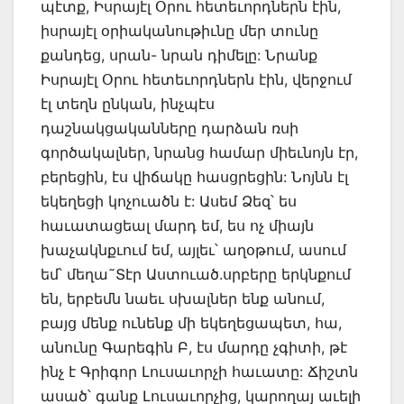
պէտք, Իսրայէլ Օրու հետեւորդներն էին,
իսրայէլ օրիականութիւնը մեր տունը
քանդեց, սրան- նրան դիմելը: Նրանք
Իսրայէլ Օրու հետեւորդներն էին, վերջում
էլ տեղն ընկան, ինչպէս
դաշնակցականները դարձան ռսի
գործակալներ, նրանց համար միեւնոյն էր,
բերեցին, էս վիճակը հասցրեցին: Նոյնն էլ
եկեղեցի կոչուածն է: Ասեմ Ձեզ՝ ես
հաւատացեալ մարդ եմ, ես ոչ միայն
խաչակնքւում եմ, այլեւ՝ աղօթում, ասում
եմ՝ մեղա˜Տէր Աստուած.սրբերը երկնքում
են, երբեմն նաեւ սխալներ ենք անում,
բայց մենք ունենք մի եկեղեցապետ, հա,
անունը Գարեգին Բ, էս մարդը չգիտի, թէ
ինչ է Գրիգոր Լուսաւորչի հաւատը: Ճիշտն
ասած՝ գանք Լուսաւորչից, կարողայ աւելի