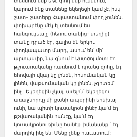
տեսնում ենք եթէ փող ենք ունենում,
կարում ենք տանենք եկեղեցի կամ չէ, իսկ
շատ- շատերը Հայաստանում փող չունեն,
փոխարէնը մէկ էլ տեսնում ես
հանգուցեալը (հեռու տանից- տեղից)
տանը դրած էր, գալիս են երկու
փողկապաւոր մարդ, ասում են՝ մի՛
արտասւիր, նա գնում է Աստծոյ մօտ: Էդ
թշուառականը դառնում է դրանց զոհը, էդ
եհովայի վկայ կը լինեն, հիսունական կը
լինեն, վաթսունական կը լինեն, չգիտեմ՝
ինչ…Եկեղեցին չկայ, աւելին՝ եկեղեցու
առաջնորդը մի քանի ապօրինի երեխայ
ունի, նա պիտի կուսակրօն լինէր.կա՛մ էդ
թշվառականին հանէք, կա՛մ էդ
կուսակրօնութիւնը հանէք, իմանանք ՝ էդ
մարդիկ ինչ են: Մենք չենք հաւատում: