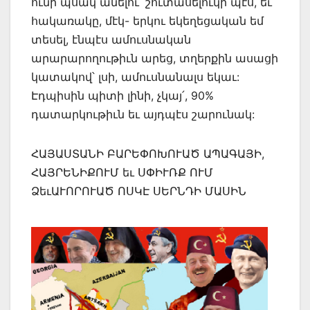
ունի˚պսակ անելու՝ շուտասելուկի պէս, եւ
հակառակը, մէկ- երկու եկեղեցական եմ
տեսել, էնպէս ամուսնական
արարարողութիւն արեց, տղերքին ասացի
կատակով՝ լսի, ամուսնանալս եկաւ:
Էդպիսին պիտի լինի, չկայ՛, 90%
դատարկութիւն եւ այդպէս շարունակ:
ՀԱՅԱՍՏԱՆԻ ԲԱՐԵՓՈԽՈՒԱԾ ԱՊԱԳԱՅԻ,
ՀԱՅՐԵՆԻՔՈՒՄ եւ ՍՓԻՒՌՔ ՈՒՄ
ՁեւԱՒՈՐՈՒԱԾ ՈՍԿԷ ՍԵՐՆԴԻ ՄԱՍԻՆ