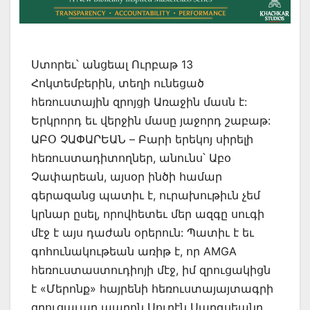
Ստորեւ՝ անցեալ Ուրբաթ 13
Հոկտեմբերին, տեղի ունեցած
հեռուստային զրոյցի Առաջին մասն է:
Երկրորդ եւ վերջին մասը յաջորդ շաբաթ:
ԱԲՕ ՉԱՓԱՐԵԱՆ – Բարի երեկոյ սիրելի
հեռուստադիտողներ, անունս՝ Աբօ
Չափարեան, այսօր ինծի համար
գերազանց պատիւ է, ուրախութիւն չեմ
կրնար ըսել, որովհետեւ մեր ազգը սուգի
մէջ է այս դաժան օրերուն: Պատիւ է եւ
գոհունակութեան առիթ է, որ AMGA
հեռուստաստուդիոյի մէջ, իմ զրուցակիցն
է «Մերոնք» հայրենի հեռուստայայտագրի
զրուցաւար պարոն Սուրէն Սարգսեանը,