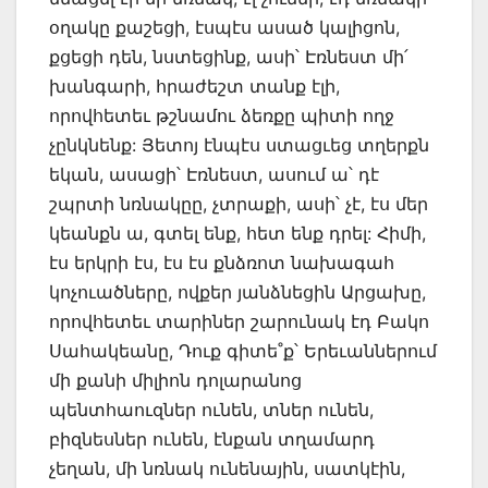
օղակը քաշեցի, էսպէս ասած կալիցոն,
քցեցի դեն, նստեցինք, ասի՝ Էռնեստ մի՛
խանգարի, հրաժեշտ տանք էլի,
որովհետեւ թշնամու ձեռքը պիտի ողջ
չընկնենք: Յետոյ էնպէս ստացւեց տղերքն
եկան, ասացի՝ Էռնեստ, ասում ա՝ դէ
շպրտի նռնակըը, չտրաքի, ասի՝ չէ, էս մեր
կեանքն ա, գտել ենք, հետ ենք դրել: Հիմի,
էս երկրի էս, էս էս քնձռոտ նախագահ
կոչուածները, ովքեր յանձնեցին Արցախը,
որովհետեւ տարիներ շարունակ էդ Բակո
Սահակեանը, Դուք գիտե˚ք՝ Երեւաններում
մի քանի միլիոն դոլարանոց
պենտհաուզներ ունեն, տներ ունեն,
բիզնեսներ ունեն, էնքան տղամարդ
չեղան, մի նռնակ ունենային, սատկէին,