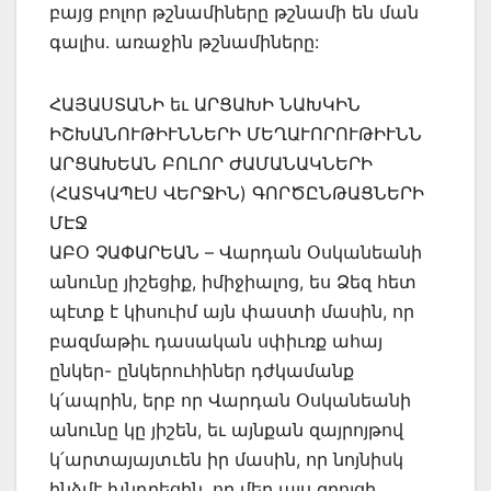
բայց բոլոր թշնամիները թշնամի են ման
գալիս. առաջին թշնամիները:
ՀԱՅԱՍՏԱՆԻ եւ ԱՐՑԱԽԻ ՆԱԽԿԻՆ
ԻՇԽԱՆՈՒԹԻՒՆՆԵՐԻ ՄԵՂԱՒՈՐՈՒԹԻՒՆՆ
ԱՐՑԱԽԵԱՆ ԲՈԼՈՐ ԺԱՄԱՆԱԿՆԵՐԻ
(ՀԱՏԿԱՊԷՍ ՎԵՐՋԻՆ) ԳՈՐԾԸՆԹԱՑՆԵՐԻ
ՄԷՋ
ԱԲՕ ՉԱՓԱՐԵԱՆ – Վարդան Օսկանեանի
անունը յիշեցիք, իմիջիալոց, ես Ձեզ հետ
պէտք է կիսուիմ այն փաստի մասին, որ
բազմաթիւ դասական սփիւռք ահայ
ընկեր- ընկերուհիներ դժկամանք
կ՛ապրին, երբ որ Վարդան Օսկանեանի
անունը կը յիշեն, եւ այնքան զայրոյթով
կ՛արտայայտւեն իր մասին, որ նոյնիսկ
ինձմէ խնդրեցին, որ մեր այս զրոյցի