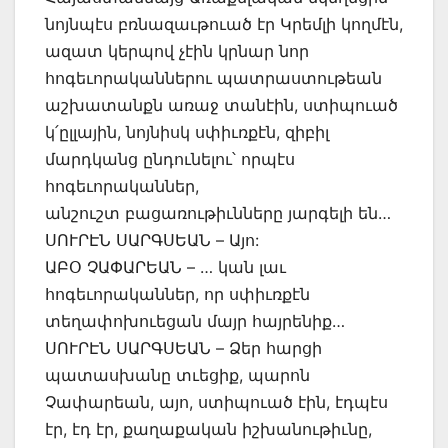
նոյնպէս բռնազաւթուած էր Կրեմլի կողմէն,
ազատ կերպով չէին կրնար նոր
հոգեւորականներու պատրաստութեան
աշխատանքն առաջ տանէին, ստիպուած
կ՛ըլլային, նոյնիսկ սփիւռքէն, զիբիլ
մարդկանց ընդունելու՝ որպէս
հոգեւորականներ,
անշուշտ բացառութիւնները յարգելի են…
ՍՈՒՐԷՆ ՍԱՐԳՍԵԱՆ – Այո:
ԱԲՕ ՉԱՓԱՐԵԱՆ – … կան լաւ
հոգեւորականներ, որ սփիւռքէն
տեղափոխուեցան մայր հայրենիք…
ՍՈՒՐԷՆ ՍԱՐԳՍԵԱՆ – Ձեր հարցի
պատասխանը տւեցիք, պարոն
Չափարեան, այո, ստիպուած էին, էդպէս
էր, էդ էր, քաղաքական իշխանութիւնը,