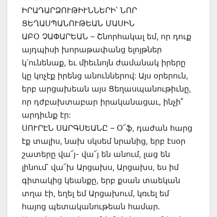
ԻՐԱԴԱՐՁՈՒԹԻՒՆՆԵՐԻ՝ ՆՈՐ
ՑԵՂԱՍՊԱՆՈՒԹԵԱՆ ՄԱՍԻՆ
ԱԲՕ ՉԱՓԱՐԵԱՆ – Շնորհակալ եմ, որ դուք
այդպիսի խորաթափանց ելոյթներ
կ՛ունենաք, եւ միեւնոյն ժամանակ իրերը
կը կոչէք իրենց անուններով: Այս օրերուն,
երբ արցախեան այս Ցեղասպանութիւնը,
որ դժբախտաբար իրականացաւ, ինչի˚
արդիւնք էր:
ՍՈՒՐԷՆ ՍԱՐԳՍԵԱՆԸ – Օ՜ֆ, դաժան հարց
էք տալիս, նախ սկսեմ նրանից, երբ էսօր
շատերը վա՜յ- վա՜յ են անում, լաց են
լինում՝ վա՜խ Արցախս, Արցախս, ես իմ
գիտակից կեանքը, երբ քսան տաեկան
տղա էի, եղել եմ Արցախում, կռւել եմ
հայոց պետականութեան համար.