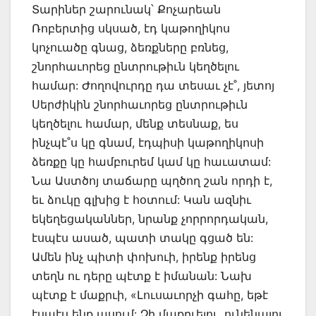
Տարիներ շարունակ՝ Քոչարեան
Ռոբերտից սկսած, էդ կաթողիկոս
կոչուածը գնաց, ձեռքները բռնեց,
շնորհաւորեց ընտրութիւն կեղծելու
համար: Ժողովուրդը դա տեսաւ չէ˚, յետոյ
Սերժիկին շնորհաւորեց ընտրութիւն
կեղծելու համար, մենք տեսնաք, ես
ինչպէ˚ս կը գնամ, էդպիսի կաթողիկոսի
ձեռքը կը համբուրեմ կամ կը հաւատամ:
Նա Աստծոյ տաճարը պղծող շան որդի է,
եւ ձուկը գլխից է հօտում: Կան ազնիւ
եկեղեցականներ, նրանք չորրորդական,
էսպէս ասած, պատի տակը գցած են:
Ամեն ինչ պիտի փոխուի, իրենք իրենց
տեղն ու դերը պէտք է իմանան: Նախ
պէտք է մաքրւի, «Լուսաւորչի գահը, եթէ
էսպէս ենք ասում: Չի մաքրւելու, ունենալու