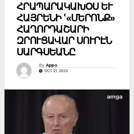
ՀՐԱՊԱՐԱԿԱԽՕՍ ԵՒ
ՀԱՅՐԵՆԻ ՙ«ՄԵՐՈՆՔ»
ՀԱՂՈՐԴԱՇԱՐԻ
ԶՐՈՒՑԱՎԱՐ ՍՈՒՐԷՆ
ՍԱՐԳՍԵԱՆԸ
By
Appo
OCT 21, 2023