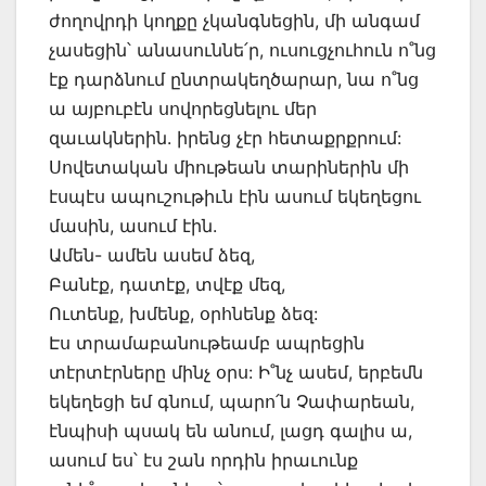
ժողովրդի կողքը չկանգնեցին, մի անգամ
չասեցին՝ անասուննե՛ր, ուսուցչուհուն ո˚նց
էք դարձնում ընտրակեղծարար, նա ո˚նց
ա այբուբէն սովորեցնելու մեր
զաւակներին. իրենց չէր հետաքրքրում:
Սովետական միութեան տարիներին մի
էսպէս ապուշութիւն էին ասում եկեղեցու
մասին, ասում էին.
Ամեն- ամեն ասեմ ձեզ,
Բանէք, դատէք, տվէք մեզ,
Ուտենք, խմենք, օրհնենք ձեզ:
Էս տրամաբանութեամբ ապրեցին
տէրտէրները մինչ օրս: Ի˚նչ ասեմ, երբեմն
եկեղեցի եմ գնում, պարո՛ն Չափարեան,
էնպիսի պսակ են անում, լացդ գալիս ա,
ասում ես՝ էս շան որդին իրաւունք