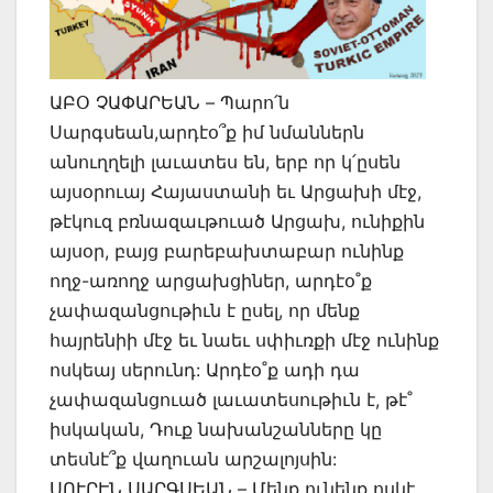
ԱԲՕ ՉԱՓԱՐԵԱՆ – Պարո՛ն
Սարգսեան,արդէօ՞ք իմ նմաններն
անուղղելի լաւատես են, երբ որ կ՛ըսեն
այսօրուայ Հայաստանի եւ Արցախի մէջ,
թէկուզ բռնազաւթուած Արցախ, ունիքին
այսօր, բայց բարեբախտաբար ունինք
ողջ-առողջ արցախցիներ, արդէօ˚ք
չափազանցութիւն է ըսել, որ մենք
հայրենիի մէջ եւ նաեւ սփիւռքի մէջ ունինք
ոսկեայ սերունդ: Արդէօ˚ք ադի դա
չափազանցուած լաւատեսութիւն է, թէ˚
իսկական, Դուք նախանշանները կը
տեսնէ՞ք վաղուան արշալոյսին:
ՍՈՒՐԷՆ ՍԱՐԳՍԵԱՆ – Մենք ունենք ոսկէ