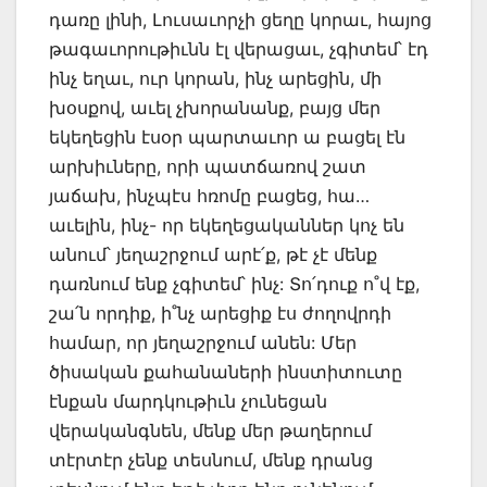
դառը լինի, Լուսաւորչի ցեղը կորաւ, հայոց
թագաւորութիւնն էլ վերացաւ, չգիտեմ՝ էդ
ինչ եղաւ, ուր կորան, ինչ արեցին, մի
խօսքով, աւել չխորանանք, բայց մեր
եկեղեցին էսօր պարտաւոր ա բացել էն
արխիւները, որի պատճառով շատ
յաճախ, ինչպէս հռոմը բացեց, հա…
աւելին, ինչ- որ եկեղեցականներ կոչ են
անում՝ յեղաշրջում արէ՛ք, թէ չէ մենք
դառնում ենք չգիտեմ՝ ինչ: Տո՛դուք ո˚վ էք,
շա՛ն որդիք, ի˚նչ արեցիք էս ժողովրդի
համար, որ յեղաշրջում անեն: Մեր
ծիսական քահանաների ինստիտուտը
էնքան մարդկութիւն չունեցան
վերականգնեն, մենք մեր թաղերում
տէրտէր չենք տեսնում, մենք դրանց