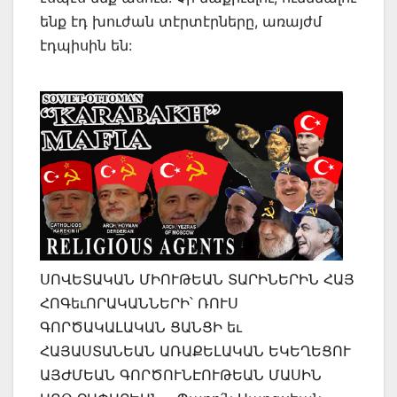
ենք էդ խուժան տէրտէրները, առայժմ
էդպիսին են:
ՍՈՎԵՏԱԿԱՆ ՄԻՈՒԹԵԱՆ ՏԱՐԻՆԵՐԻՆ ՀԱՅ
ՀՈԳեւՈՐԱԿԱՆՆԵՐԻ՝ ՌՈՒՍ
ԳՈՐԾԱԿԱԼԱԿԱՆ ՑԱՆՑԻ եւ
ՀԱՅԱՍՏԱՆԵԱՆ ԱՌԱՔԵԼԱԿԱՆ ԵԿԵՂԵՑՈՒ
ԱՅԺՄԵԱՆ ԳՈՐԾՈՒՆԷՈՒԹԵԱՆ ՄԱՍԻՆ