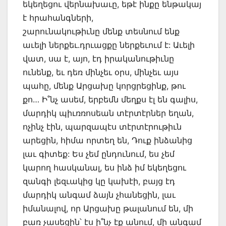
եկեղեցու վերնախաւը, եթէ ինքը ենթակայ
է հրահանգների,
շարունակութիւնը մենք տեսնում ենք
աւելի ներքեւ.դրւացքը ներքեւում է: Աւելի
վատ, սա է, այո, էդ իրականութիւնը
ունենք, եւ դեռ մինչեւ օրս, մինչեւ այս
պահը, մենք Արցախը կորցրեցինք, թու
քո… Ի˚նչ ասեմ, երբեմն մեղքս էլ են գալիս,
մարդիկ պիւռռոսեան տէրտէրներ եղան,
ոչինչ էին, պարզապէս տէրտէրութիւն
արեցին, հիմա որտեղ են, Դուք ինձանից
լաւ գիտեք: Ես չեմ ընդունում, ես չեմ
կարող հասկանալ, ես ինձ իմ եկեղեցու
զանգի լեզւակից կը կախէի, բայց էդ
մարդիկ անգամ ձայն չհանեցին, լաւ
իմանալով, որ Արցախը թալանում են, մի
բառ չասեցին՝ էս ի˚նչ էք անում, մի անգամ