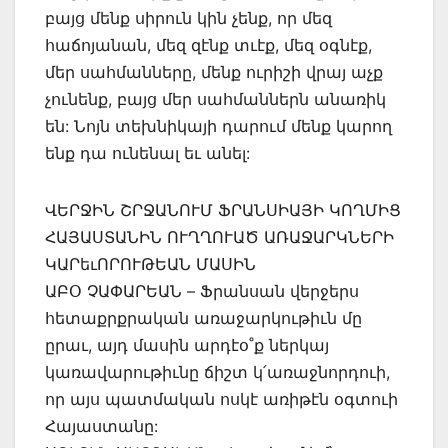
բայց մենք սիրուն կին չենք, որ մեզ
հաճոյանան, մեզ զէնք տւէք, մեզ օգնէք,
մեր սահմանները, մենք ուրիշի վրայ աչք
չունենք, բայց մեր սահմաններն անառիկ
են: Նոյն տեխնիկայի դարում մենք կարող
ենք դա ունենալ եւ անել:
ՎԵՐՋԻՆ ՇՐՋԱՆՈՒՄ ՖՐԱՆՍԻԱՅԻ ԿՈՂՄԻՑ
ՀԱՅԱՍՏԱՆԻՆ ՈՒՂՂՈՒԱԾ ԱՌԱՋԱՐԿՆԵՐԻ
ԿԱՐեւՈՐՈՒԹԵԱՆ ՄԱՍԻՆ
ԱԲՕ ՉԱՓԱՐԵԱՆ – Ֆրանսան վերջերս
հետաքրքրական առաջարկութիւն մը
ըրաւ, այդ մասին արդէօ˚ք ներկայ
կառավարութիւնը ճիշտ կ՛առաջնորդուի,
որ այս պատմական ոսկէ առիթէն օգտուի
Հայաստանը: