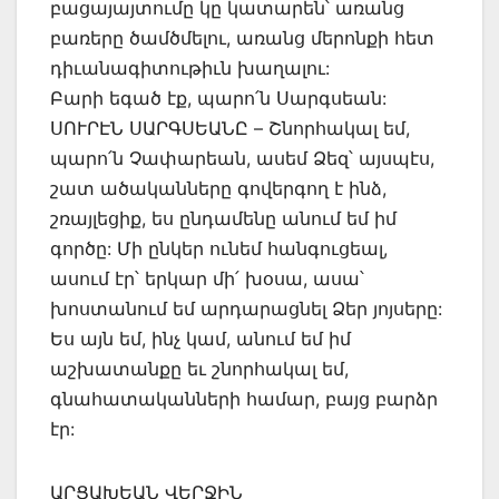
բացայայտումը կը կատարեն՝ առանց
բառերը ծամծմելու, առանց մերոնքի հետ
դիւանագիտութիւն խաղալու:
Բարի եգած էք, պարո՛ն Սարգսեան:
ՍՈՒՐԷՆ ՍԱՐԳՍԵԱՆԸ – Շնորհակալ եմ,
պարո՛ն Չափարեան, ասեմ Ձեզ՝ այսպէս,
շատ ածականները գովերգող է ինձ,
շռայլեցիք, ես ընդամենը անում եմ իմ
գործը: Մի ընկեր ունեմ հանգուցեալ,
ասում էր՝ երկար մի՛ խօսա, ասա՝
խոստանում եմ արդարացնել Ձեր յոյսերը:
Ես այն եմ, ինչ կամ, անում եմ իմ
աշխատանքը եւ շնորհակալ եմ,
գնահատականների համար, բայց բարձր
էր:
ԱՐՑԱԽԵԱՆ ՎԵՐՋԻՆ