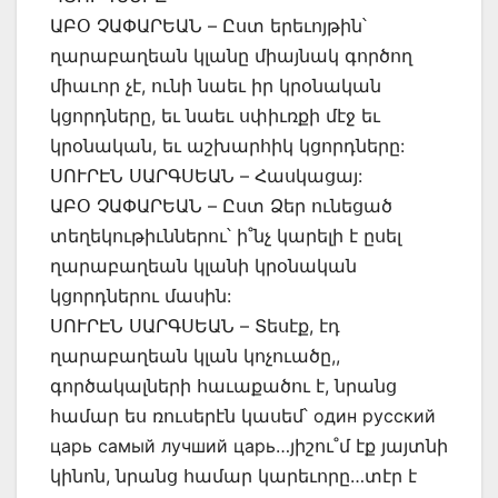
ԱԲՕ ՉԱՓԱՐԵԱՆ – Ըստ երեւոյթին՝
ղարաբաղեան կլանը միայնակ գործող
միաւոր չէ, ունի նաեւ իր կրօնական
կցորդները, եւ նաեւ սփիւռքի մէջ եւ
կրօնական, եւ աշխարհիկ կցորդները:
ՍՈՒՐԷՆ ՍԱՐԳՍԵԱՆ – Հասկացայ:
ԱԲՕ ՉԱՓԱՐԵԱՆ – Ըստ Ձեր ունեցած
տեղեկութիւններու՝ ի˚նչ կարելի է ըսել
ղարաբաղեան կլանի կրօնական
կցորդներու մասին:
ՍՈՒՐԷՆ ՍԱՐԳՍԵԱՆ – Տեսէք, էդ
ղարաբաղեան կլան կոչուածը,,
գործակալների հաւաքածու է, նրանց
համար ես ռուսերէն կասեմ՝ один русский
царь самый лучший царь…յիշու˚մ էք յայտնի
կինոն, նրանց համար կարեւորը…տէր է