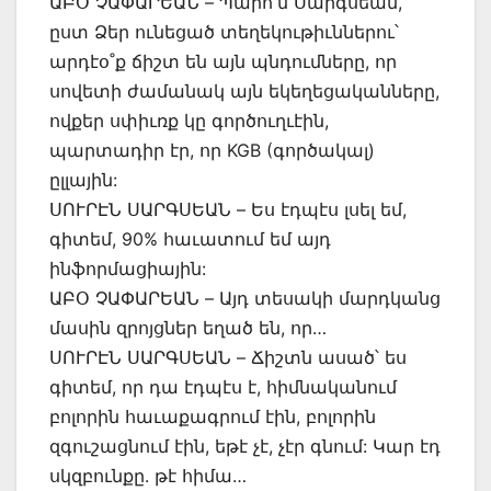
ԱԲՕ ՉԱՓԱՐԵԱՆ – Պարո՛ն Սարգսեան,
ըստ Ձեր ունեցած տեղեկութիւններու՝
արդէօ˚ք ճիշտ են այն պնդումները, որ
սովետի ժամանակ այն եկեղեցականները,
ովքեր սփիւռք կը գործուղւէին,
պարտադիր էր, որ KGB (գործակալ)
ըլլային:
ՍՈՒՐԷՆ ՍԱՐԳՍԵԱՆ – Ես էդպէս լսել եմ,
գիտեմ, 90% հաւատում եմ այդ
ինֆորմացիային:
ԱԲՕ ՉԱՓԱՐԵԱՆ – Այդ տեսակի մարդկանց
մասին զրոյցներ եղած են, որ…
ՍՈՒՐԷՆ ՍԱՐԳՍԵԱՆ – Ճիշտն ասած՝ ես
գիտեմ, որ դա էդպէս է, հիմնականում
բոլորին հաւաքագրում էին, բոլորին
զգուշացնում էին, եթէ չէ, չէր գնում: Կար էդ
սկզբունքը. թէ հիմա…