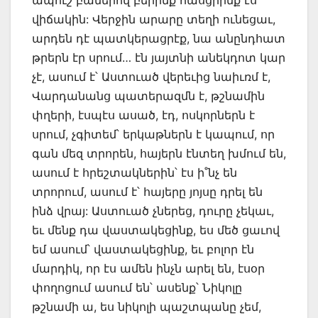
վիճակին: Վերջին արարը տեղի ունեցաւ,
արդեն դէ պատկերացրէք, նա անընդհատ
թրերն էր սրում… էն յայտնի անեկդոտ կար
չէ, ասում է՝ Աստուած վերեւից նաիւռմ է,
Վարդանանց պատերազմն է, թշնամին
փղերի, էսպէս ասած, էդ, ոսկորներն է
սրում, չգիտեմ՝ երկաթներն է կապում, որ
գան մեզ տրորեն, հայերն էնտեղ խմում են,
ասում է հրեշտակներին՝ էս ի˚նչ են
տրորում, ասում է՝ հայերը յոյսը դրել են
ինձ վրայ: Աստուած չներեց, դուրը չեկաւ,
եւ մենք դա վաստակեցինք, ես մեծ ցաւով
եմ ասում՝ վաստակեցինք, եւ բոլոր էն
մարդիկ, որ էս ամեն ինչն արել են, էսօր
փողոցում ասում են՝ ասենք՝ Նիկոլը
թշնամի ա, ես նիկոլի պաշտպանը չեմ,