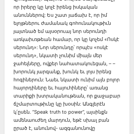
որ իրերը կը կոչէ իրենց իսկական
անուններով: Ես շատ յաճախ է, որ իմ
ելոյթներու ժամանակ գոհունակութիւն
յայտնած եմ այսօրուայ նոր սերունդի
առկաիւռթեան համար, որ կը կոչեմ «Ոսկէ
սերունդ»: Նոր սերունդը՝ որպէս «ոսկէ
սերունդ», նկատի չունիմ միայն մեր
ջահելները, ովքեր նահատակուեցան, – –
խորունկ յարգանք, խունկ եւ լոյս իրենց
հոգիներուն: Նաեւ նկատի ունիմ այն բոլոր
հայորդիները եւ հայուհիները՝ առանց
տարիքի խտրականութեան, որ քաջաբար
ճշմարտութիւնը կը խօսին: Անգլերէն
կ՛ըսեն. “Speak truth to power”, այսինքն
ամենաուժեղ մարդուն, եթէ սխալ բան
ըրած է, անունով- ազգանունովը