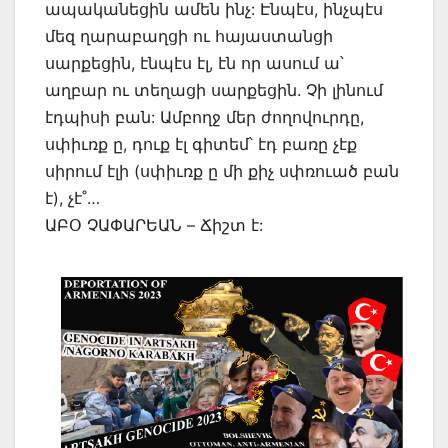
ապականեցին ամեն ինչ: Էնպէս, ինչպէս
մեզ ղարաբաղցի ու հայաստանցի
սարքեցին, էնպէս էլ, էն որ ասում ա՝
աղբար ու տեղացի սարքեցին. Չի լինում
էդպիսի բան: Ամբողջ մեր ժողովուրդը,
սփիւռք ը, դուք էլ գիտեմ՝ էդ բառը չէք
սիրում էլի (սփիւռք ը մի քիչ սփռուած բան
է), չէ˚…
ԱԲՕ ՉԱՓԱՐԵԱՆ – Ճիշտ է: