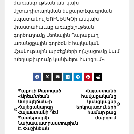
ժառանգութեան ան-կախ
մշտադիտարկման եւ քարտէզագրման
նպատակով ԵՈՒՆԵՍԿՕի անկախ
փաստահաւաք առաքելութեան
գործուղումը Լեռնային Ղարաբաղ
առանցքային գործօն է հայկական
մշակութային արժէքների ոչնչացումը կամ
խեղաթիւրումը կանխելու հարցում»։
Post
Պաքուի Քարոզած
Հայաստանի
«Արեւմտեան
հավաքականը
navigation
Ատրպէյճան»ի
կանցկացնի
Հայեցակարգը
երկրպագուների
Հայաստանի Դէմ
համար բաց
Պատերազմի
մարզում
Նախապատրաստութիւն
Է. Փաշինեան