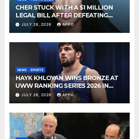
CHER STUCK WITH A $1 MILLION
LEGAL BILL AFTER DEFEATING
SONNY BONO’S WIDOW
JULY 28, 2026
APPO
NEWS
SPORTS
HAYK KHLOYAN WINS BRONZE AT
UWW RANKING SERIES 2026 IN
BUDAPEST
JULY 28, 2026
APPO