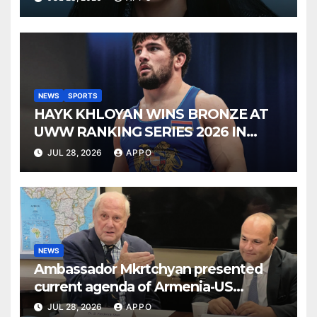
NEWS
SPORTS
HAYK KHLOYAN WINS BRONZE AT
UWW RANKING SERIES 2026 IN
BUDAPEST
JUL 28, 2026
APPO
NEWS
Ambassador Mkrtchyan presented
current agenda of Armenia-US
relations at American Foreign Policy
JUL 28, 2026
APPO