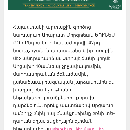
Հայաստանի արտաքին գործոց
նախարար Արարատ Միրզոյեան ԵՈՒՆԵՍ-
ՔՕի Ընդհանուր համաժողովի 42րդ
նստաշրջանին արտասանած իր խօսքին
մէջ անդրադարձաւ Ատրպէյճանի կողմէ
Արցախի 10ամսեայ շրջափակումին,
մարդասիրական ճգնաժամին,
լայնածաւալ ռազմական յարձակումին եւ
խաղաղ բնակչութեան ու
ենթակառուցուածքներու թիրախ
դարձնելուն, որոնց պատճառով Արցախի
ամբողջ բնիկ հայ բնակչութիւնը բռնի տե-
ղահան եղաւ եւ ցեղային զտման
ենթարկուեցաւ
ստիպուելով հեռանալու իր