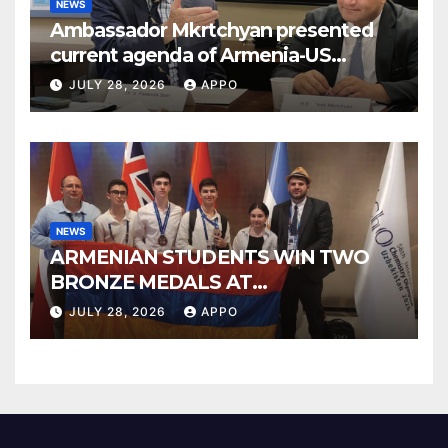
NEWS
Ambassador Mkrtchyan presented
current agenda of Armenia-US
relations at American Foreign Policy
JULY 28, 2026
APPO
Council
NEWS
ARMENIAN STUDENTS WIN TWO
BRONZE MEDALS AT
INTERNATIONAL CHEMISTRY
JULY 28, 2026
APPO
OLYMPIAD