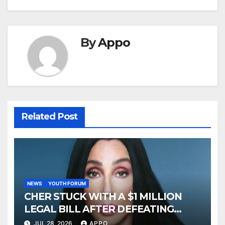
By
Appo
Related Post
NEWS
YOUTH FORUM
CHER STUCK WITH A $1 MILLION
LEGAL BILL AFTER DEFEATING
SONNY BONO’S WIDOW
JUL 28, 2026
APPO