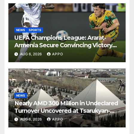
NEWS
SPORTS
UEFA Champions League: Ararat-
Armenia Secure Convincing Victory
Over Shamrock Rovers 2-0
AUG 6, 2026
APPO
NEWS
Nearly AMD 300 Million in Undeclared
Turnover Uncovered at Tsarukyan-
Owned Entertainment Center
AUG 6, 2026
APPO