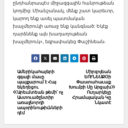
ընդհանրապէս միջազգային հանրութեան
կողմից: Միանշանակ, մենք շատ կարեւոր,
կարող ենք ասել պատմական
խաչմերուկի առաջ ենք կանգնած: Եկէք
դարձնենք այն խաղաղութեան
խաչմերուկ», եզրափակեց Փաշինեան։
Post
Ամերիկահայերի
Միրզոյեան
զգալի մասը
ԵՈՒՆԵՍՔՕի
navigation
պայքարում է Հայ
Փաստահաւաք
եկեղեցու
Խումբի Մը Արցախ
Արեւմտեան թեմի՝ ոչ
Ուղարկելը
Աստուածընտիր
Հրամայական Կը
առաջնորդի
Նկատէ
ապօրինութիւնների
դէմ