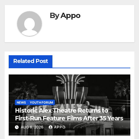
By
Appo
Related Post
NEWS
YOUTH FORUM
Historic Alex Theatre Returns to
First-Run Feature Films After 35 Years
AUG 6, 2026
APPO