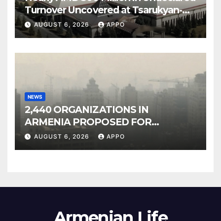
Turnover Uncovered at Tsarukyan-
Owned Entertainment Center
AUGUST 6, 2026
APPO
NEWS
2,440 ORGANIZATIONS IN
ARMENIA PROPOSED FOR
INCLUSION IN LIST OF AIR
AUGUST 6, 2026
APPO
POLLUTERS
Armenian Life