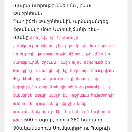
պարտաւորութիւններին», ըսաւ
Փաշինեան։
Դահլիճէն Փաշինեանին արձագանգեց
Ֆրանսայի մօտ Ատրպէյճանի դես-
պանը
պնդելով, որ Կրանատայի
բանակցութիւններու չեղարկումը պայմանաւորուած
էր Փարիզի յայտարարութիւններով, թէ զէնք կը
մատակարարեն Երեւան, բացի այդ, մերժուած էր
Թուրքիոյ մասնակցութիւնը հնգակողմ ձեւաչափին:
Փաշինեան իբրեւ պատասխան յիշեցուց, որ
Ատրպէյճանի ռազմական պիւտճէն Հայաստանի այդ
ծախսերէն եռակի աւելի է: Փաշինեան համաժողովի
ամպիոնէն հրապարակեց վերջին երեք
տասնամեակներուն բռնի տեղահանուած հայերուն
500 հազար, որուն 360 հազարը
թիւը
90ականներուն Սումկայիթի ու Պաքուի