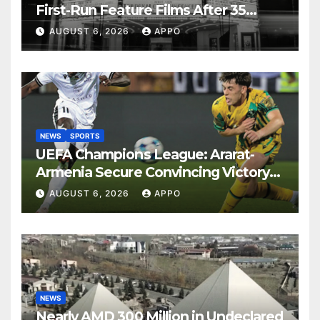
First-Run Feature Films After 35
Years
AUGUST 6, 2026
APPO
NEWS
SPORTS
UEFA Champions League: Ararat-
Armenia Secure Convincing Victory
Over Shamrock Rovers 2-0
AUGUST 6, 2026
APPO
NEWS
Nearly AMD 300 Million in Undeclared