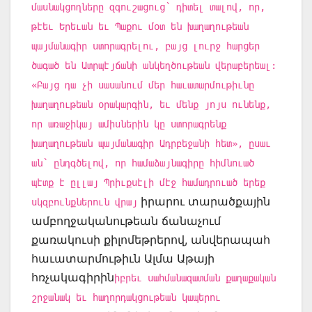
մասնակցողները զգուշացուց՝ դիտել տալով, որ,
թէեւ Երեւան եւ Պաքու մօտ են խաղաղութեան
պայմանագիր ստորագրելու, բայց լուրջ հարցեր
ծագած են Ատրպէյճանի անկեղծութեան վերաբերեալ:
«Բայց դա չի սասանում մեր հաւատարմութիւնը
խաղաղութեան օրակարգին, եւ մենք յոյս ունենք,
որ առաջիկայ ամիսներին կը ստորագրենք
խաղաղութեան պայմանագիր Ադրբեջանի հետ», ըսաւ
ան՝ ընդգծելով, որ համաձայնագիրը հիմնուած
պէտք է ըլլայ Պրիւքսէլի մէջ համադրուած երեք
իրարու տարածքային
սկզբունքներուն վրայ
ամբողջականութեան ճանաչում
քառակուսի քիլոմեթրերով, անվերապահ
հաւատարմութիւն Ալմա Աթայի
հռչակագիրին
իբրեւ սահմանազատման քաղաքական
շրջանակ եւ հաղորդակցութեան կապերու