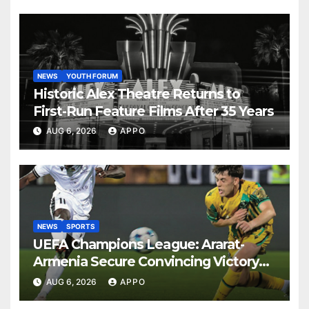
NEWS
YOUTH FORUM
Historic Alex Theatre Returns to
First-Run Feature Films After 35 Years
AUG 6, 2026
APPO
NEWS
SPORTS
UEFA Champions League: Ararat-
Armenia Secure Convincing Victory
Over Shamrock Rovers 2-0
AUG 6, 2026
APPO