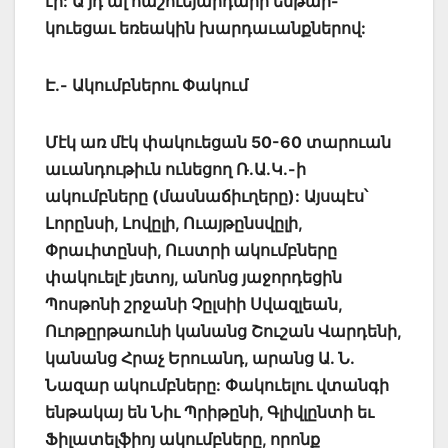
էր: Ա՛յդ ալ հաշուեյարդարի ենթար-
կուեցաւ եռեակին խարդաւանքներով:
Է.- Ակումբներու Փակում
Մէկ առ մէկ փակուեցան 50-60 տարուան
աւանդութիւն ունեցող Ռ.Ա.Կ.-ի
ակումբները (մասնաճիւղերը): Այսպէս՝
Լորընսի, Լովըլի, Ուայթընսվըլի,
Փրաւիտընսի, Ուստրի ակումբները
փակուելէ յետոյ, անոնց յաջորդեցին
Պոսթոնի շրջանի Չըլսիի Սվազլեան,
Ուոթըրթաունի կանանց Շուշան Վարդենի,
կանանց Հրաչ Երուանդ, արանց Ա. Ն.
Նազար ակումբները: Փակուելու վտանգի
ենթակայ են Նիւ Պրիթընի, Գլիվլընտի եւ
Ֆիլատելֆիոյ ակումբները, որոնք