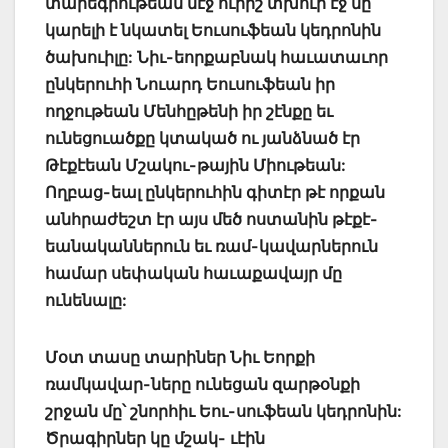
տարեգրութեան մէջ ուրիշ տխուր էջ մը
կարելի է նկատել Եուսուֆեան կեդրոնին
ծախուիլը: Նիւ-եորքաբնակ հաւատաւոր
ընկերուհի Նուարդ Եուսուֆեան իր
ողջութեան Մենհըթենի իր շէնքը եւ
ունեցուածքը կտակած ու յանձնած էր
Թէքէեան Մշակու-թային Միութեան:
Ողբաց-եալ ընկերուհին գիտէր թէ որքան
անհրաժեշտ էր այս մեծ ոստանին թէքէ-
եանականներուն եւ ռամ-կավարներուն
համար սեփական հաւաքավայր մը
ունենալը:
Մօտ տասը տարիներ Նիւ Եորքի
ռամկավար-ները ունեցան զարթօնքի
շրջան մը՝ շնորհիւ Եու-սուֆեան կեդրոնին:
Ծրագիրներ կը մշակ- ւէին