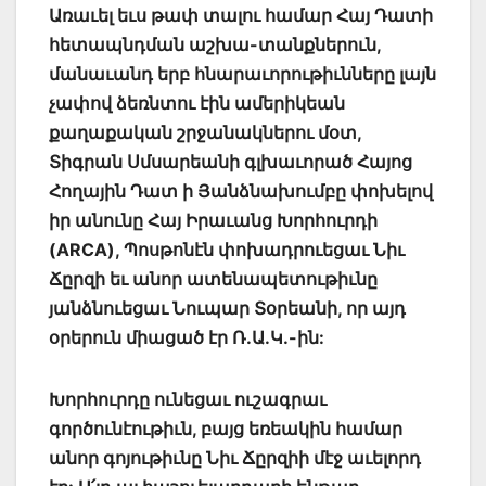
Առաւել եւս թափ տալու համար Հայ Դատի
հետապնդման աշխա-տանքներուն,
մանաւանդ երբ հնարաւորութիւնները լայն
չափով ձեռնտու էին ամերիկեան
քաղաքական շրջանակներու մօտ,
Տիգրան Սմսարեանի գլխաւորած Հայոց
Հողային Դատ ի Յանձնախումբը փոխելով
իր անունը Հայ Իրաւանց Խորհուրդի
(ARCA), Պոսթոնէն փոխադրուեցաւ Նիւ
Ճըրզի եւ անոր ատենապետութիւնը
յանձնուեցաւ Նուպար Տօրեանի, որ այդ
օրերուն միացած էր Ռ.Ա.Կ.-ին:
Խորհուրդը ունեցաւ ուշագրաւ
գործունէութիւն, բայց եռեակին համար
անոր գոյութիւնը Նիւ Ճըրզիի մէջ աւելորդ