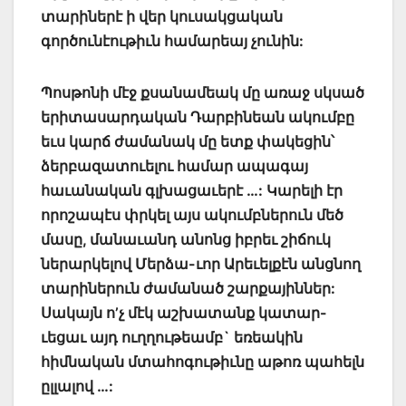
տարիներէ ի վեր կուսակցական
գործունէութիւն համարեայ չունին:
Պոսթոնի մէջ քսանամեակ մը առաջ սկսած
երիտասարդական Դարբինեան ակումբը
եւս կարճ ժամանակ մը ետք փակեցին՝
ձերբազատուելու համար ապագայ
հաւանական գլխացաւերէ …: Կարելի էր
որոշապէս փրկել այս ակումբներուն մեծ
մասը, մանաւանդ անոնց իբրեւ շիճուկ
ներարկելով Մերձա-ւոր Արեւելքէն անցնող
տարիներուն ժամանած շարքայիններ:
Սակայն ո’չ մէկ աշխատանք կատար-
ւեցաւ այդ ուղղութեամբ` եռեակին
հիմնական մտահոգութիւնը աթոռ պահելն
ըլլալով …: