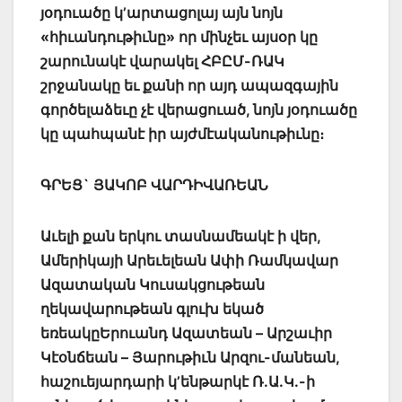
յօդուածը կ’արտացոլայ այն նոյն
«հիւանդութիւնը» որ մինչեւ այսօր կը
շարունակէ վարակել ՀԲԸՄ-ՌԱԿ
շրջանակը եւ քանի որ այդ ապազգային
գործելաձեւը չէ վերացուած, նոյն յօդուածը
կը պահպանէ իր այժմէականութիւնը։
ԳՐԵՑ` ՅԱԿՈԲ ՎԱՐԴԻՎԱՌԵԱՆ
Աւելի քան երկու տասնամեակէ ի վեր,
Ամերիկայի Արեւելեան Ափի Ռամկավար
Ազատական Կուսակցութեան
ղեկավարութեան գլուխ եկած
եռեակըԵրուանդ Ազատեան – Արշաւիր
Կէօնճեան – Յարութիւն Արզու-մանեան,
հաշուեյարդարի կ’ենթարկէ Ռ.Ա.Կ.-ի