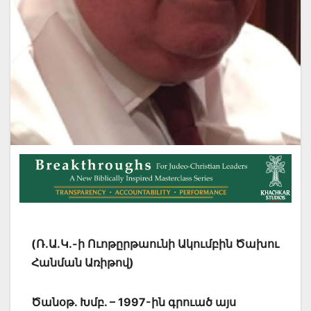
(Ռ.Ա.Կ.-ի Ուոթըրթաունի Ակումբին Ծախու
Հանման Առիթով)
Ծանօթ. Խմբ. – 1997-ին գրուած այս