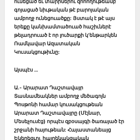
ունեցած եւ տարիներու զոհողութեամբ
գոյացած նիւթական թէ բարոյական
ամբողջ ունեցուածքը: Յստակ է թէ այս
երեքը կանխամտածուած հաշիւներէ
թելադրուած է որ լուծարքի կ’ենթարկեն
Ռամկավար Ազատական
Կուսակցութիւնը:
Այսպէս …
Ա.- Արարատ Դաշտավայր
Տասնամեակներ ամբողջ մեծագոյն
Պոսթոնի համար կուսակցութեան
Արարատ Դաշտավայրը (Մէյնար,
Մեսեչուսէց) որպէս զբօսայգի ծառայած էր
շրջանի հայութեան: Հայաստանեայց
Եկեղեցւոյ, հայրենակցական