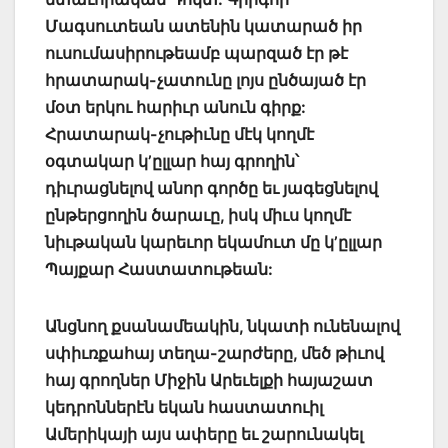
Մագսուտեան ատենին կատարած իր
ուսումասիրութեամբ պարզած էր թէ
հրատարակ-չատունը լոյս ընծայած էր
մօտ երկու հարիւր անուն գիրք:
Հրատարակ-չութիւնը մէկ կողմէ
օգտակար կ’ըլլար հայ գրողին՝
դիւրացնելով անոր գործը եւ յագեցնելով
ընթերցողին ծարաւը, իսկ միւս կողմէ
նիւթական կարեւոր եկամուտ մը կ’ըլլար
Պայքար Հաստատութեան:
Անցնող քսանամեակին, նկատի ունենալով
սփիւռքահայ տեղա-շարժերը, մեծ թիւով
հայ գրողներ Միջին Արեւելքի հայաշատ
կեդրոններէն եկան հաստատուիլ
Ամերիկայի այս ափերը եւ շարունակել