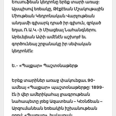
Եուսուֆեան կեդրոնը երեք տարի առաջ:
Այսպիսով եռեակը, Թէքէեան Մշակութային
Միութեան Կեդրոնական Վարչութեան
անդամի գլխարկ դրած իր գլխուն, զրկած
եղաւ Ռ.Ա.Կ.-ի Միացեալ Նահանգներու
Արեւելեան Ափի ամէնէն աշխոյժ եւ
գործունեայ շրջանակը իր սեփական
կեդրոնէն:
Ե.- «Պայքար» Պաշտօնաթերթ
Երեք տարիներ առաջ փակուեցաւ 90-
ամեայ «Պայքար» պաշտօնաթերթը: 1899-
էն ի վեր ամերիկահայ լրագրութեան
նահապետը լռեց Ազատեան – Կէօնճեան –
Արզումանեան եռեակին իշխանութեան
օրով: «Պայքար», հակառակ