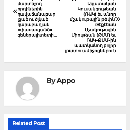
մարտնչող
Ազատական
որդիներին
Կուսակցութեան
դավաճանաբար
(ՌԱԿ) եւ անոր
լքած ու ծլկած
մշակութային թեւին՝
ղարաբաղյան
Թէքէեան
«փառապանծ»
Մշակութային
գեներալիտետի…
Միութեան (ԹՄՄ) եւ
ՌԱԿ-ԹՄՄ-ին
պատկանող բոլոր
լրատուամիջոցներուն
By
Appo
Related Post