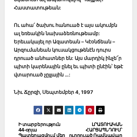
Հաստատութեան:
Ու ահա՛ ծախու հանուած է այս ակումբն
ալ եռեակին նախաձեռնութեամբ:
Երեւակայել որ Ազատեան – Կէօնճեան –
Արզումանեան կուսակցութենէն դուրս
դրուած անհատներ են: Այս մարդիկ ինչե՜ր
պիտի կարենային ընել եւ պիտի ընէին՝ եթէ
վտարուած չըլլային …:
Նիւ Ճըրզի, Սեպտեմբեր 4, 1997
Post
Ի տարբերություն
ԼՐԱՏՈՒԱԿԱՆ
44֊օրյա
ՀԱՐՑԱՊՆԴՈՒՄ՝
navigation
Պատերազմում մեր
ուղղուած Ռամկավար