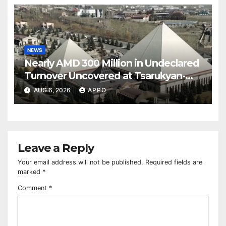
NEWS
Nearly AMD 300 Million in Undeclared
Turnover Uncovered at Tsarukyan-
Owned Entertainment Center
AUG 6, 2026
APPO
Leave a Reply
Your email address will not be published.
Required fields are
marked
*
Comment
*