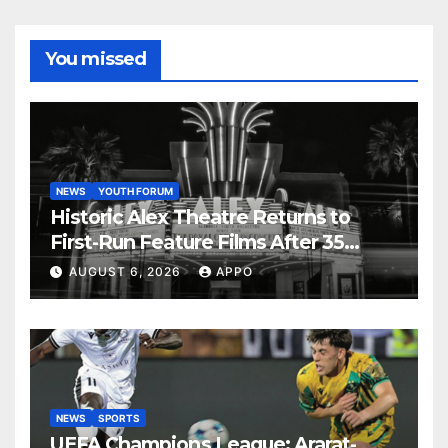
You missed
NEWS
YOUTH FORUM
Historic Alex Theatre Returns to
First-Run Feature Films After 35
Years
AUGUST 6, 2026
APPO
NEWS
SPORTS
UEFA Champions League: Ararat-