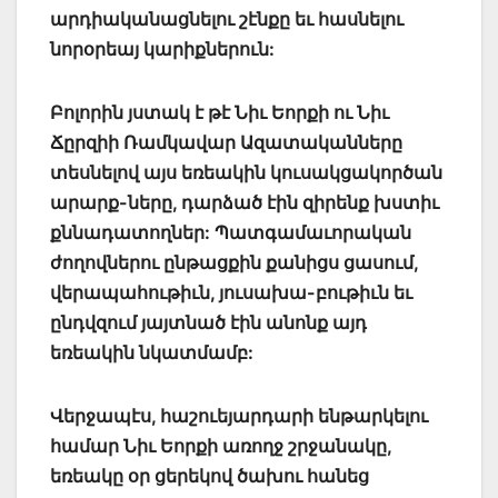
արդիականացնելու շէնքը եւ հասնելու
նորօրեայ կարիքներուն:
Բոլորին յստակ է թէ Նիւ Եորքի ու Նիւ
Ճըրզիի Ռամկավար Ազատականները
տեսնելով այս եռեակին կուսակցակործան
արարք-ները, դարձած էին զիրենք խստիւ
քննադատողներ: Պատգամաւորական
ժողովներու ընթացքին քանիցս ցասում,
վերապահութիւն, յուսախա-բութիւն եւ
ընդվզում յայտնած էին անոնք այդ
եռեակին նկատմամբ:
Վերջապէս, հաշուեյարդարի ենթարկելու
համար Նիւ Եորքի առողջ շրջանակը,
եռեակը օր ցերեկով ծախու հանեց