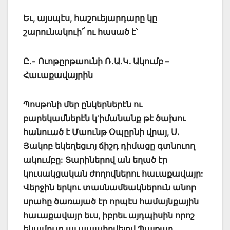
Եւ, այսպէս, հաշուեյարդարը կը
շարունակուի՜ ու հասած է՝
Ը.- Ուոթըրթաունի Ռ.Ա.Կ. Ակումբ –
Հաւաքավայրին
Պոսթոնի մեր ընկերներէն ու
բարեկամներէն կ’իմանանք թէ ծախու
հանուած է Մաունթ Օպըրնի վրայ, Ս.
Յակոբ եկեղեցւոյ ճիշդ դիմացը գտնուող
ակումբը: Տարիներով ան եղած էր
կուսակցական ժողովներու հաւաքավայր:
Վերջին երկու տասնամեակներուն անոր
սրահը ծառայած էր որպէս համայնքային
հաւաքավայր եւս, իբրեւ այդպիսին որոշ
եկամուտ ալ ապահովելով Պայքար