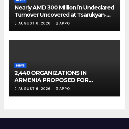
NEWS
Nearly AMD 300 Million in Undeclared
Turnover Uncovered at Tsarukyan-
Owned Entertainment Center
AUGUST 6, 2026
APPO
NEWS
2,440 ORGANIZATIONS IN
ARMENIA PROPOSED FOR
INCLUSION IN LIST OF AIR
AUGUST 6, 2026
APPO
POLLUTERS