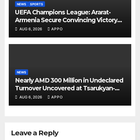
NEWS
SPORTS
UEFA Champions League: Ararat-
Armenia Secure Convincing Victory
Over Shamrock Rovers 2-0
AUG 6, 2026
APPO
NEWS
Nearly AMD 300 Million in Undeclared
Turnover Uncovered at Tsarukyan-
Owned Entertainment Center
AUG 6, 2026
APPO
Leave a Reply