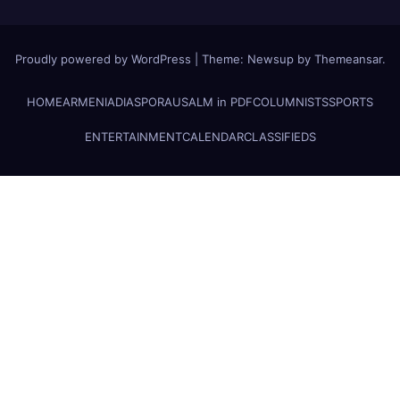
Proudly powered by WordPress
|
Theme: Newsup by
Themeansar
.
HOME
ARMENIA
DIASPORA
USALM in PDF
COLUMNISTS
SPORTS
ENTERTAINMENT
CALENDAR
CLASSIFIEDS