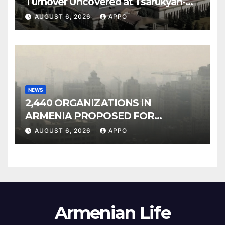
Turnover Uncovered at Tsarukyan-
Owned Entertainment Center
AUGUST 6, 2026
APPO
NEWS
2,440 ORGANIZATIONS IN
ARMENIA PROPOSED FOR
INCLUSION IN LIST OF AIR
AUGUST 6, 2026
APPO
POLLUTERS
Armenian Life