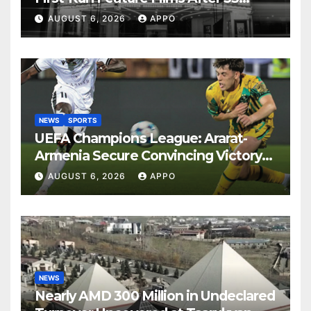
Years
AUGUST 6, 2026
APPO
NEWS
SPORTS
UEFA Champions League: Ararat-
Armenia Secure Convincing Victory
Over Shamrock Rovers 2-0
AUGUST 6, 2026
APPO
NEWS
Nearly AMD 300 Million in Undeclared