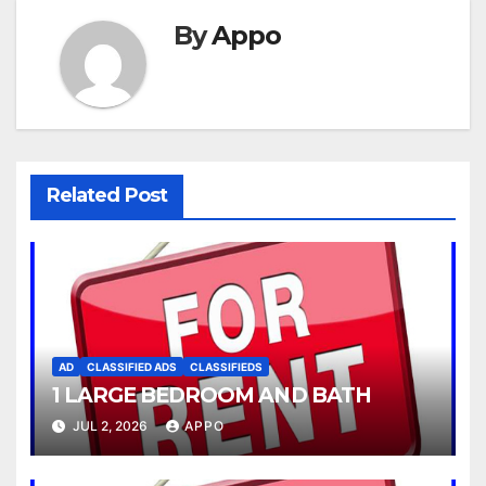
By
Appo
Related Post
AD
CLASSIFIED ADS
CLASSIFIEDS
1 LARGE BEDROOM AND BATH
JUL 2, 2026
APPO