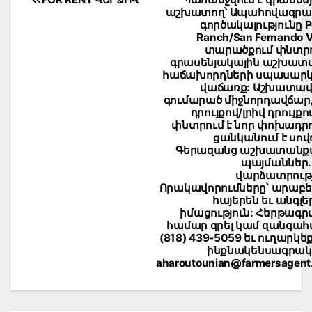
Post
աշխատող՝ Ապահովագր
navigation
գործակալությունը Po
Ranch/San Fernando V
տարածքում փնտրո
գրասենյակային աշխատ
հաճախորդների սպասարկ
վաճառք: Աշխատա
գումարած միջնորդավճար,
դրույքով/լրիվ դրույքո
փնտրում է նոր փոխադրո
ցանկանում է սովո
Գերազանց աշխատանք
պայմաններ.
վարձատրությ
Որակավորումները՝ արաբե
հայերեն եւ անգլե
իմացություն: Հերթագրվ
համար գրել կամ զանգահ
(818) 439-5059 եւ ուղարկե
ինքնակենսագրա
aharoutounian@farmersagent