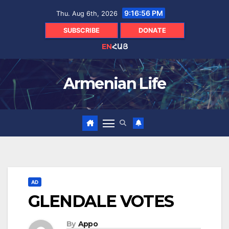
Skip
9:16:57 PM
Thu. Aug 6th, 2026
to
content
SUBSCRIBE
DONATE
EN
ՀԱՅ
Armenian Life
AD
GLENDALE VOTES
By
Appo