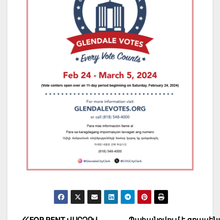
FOR RENT ՎԱՐՁՈՎ
Պահանջվում է գրասեն