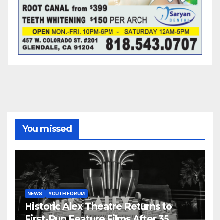
You missed
NEWS
YOUTH FORUM
Historic Alex Theatre Returns to
First-Run Feature Films After 35