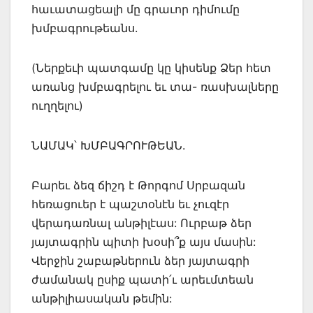
հաւատացեալի մը գրաւոր դիմումը
խմբագրութեանս.
(Ներքեւի պատգամը կը կիսենք Ձեր հետ
առանց խմբագրելու եւ տա- ռասխալները
ուղղելու)
ՆԱՄԱԿ՝ ԽՄԲԱԳՐՈՒԹԵԱՆ.
Բարեւ ձեզ ճիշդ է Թորգոմ Սրբազան
հեռացուեր է պաշտօնէն եւ չուզէր
վերադառնալ անթիլէաս: Ուրբաթ ձեր
յայտագրին պիտի խօսի՞ք այս մասին:
Վերջին շաբաթներուն ձեր յայտագրի
ժամանակ ըսիք պատի՛ւ արեւմտեան
անթիլիասական թեմին: