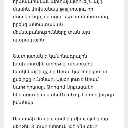
հրապարակաւ արտայայտուելու այդ
մասին, փոխանակ թոյլ տալու, որ
ժողովուրդը, սրտցաւներ նամանաւանդ,
իրենց անհատական
մեկնաբանութիւնները տան այս
պարագային։
Շատ յստակ է, կանոնագրային
խախտումին առիթով, առնուազն
կ›ակնկալէինք, որ Արամ կաթողիկոս իր
ըսելիքը ունենար։ Այսօր լուռ է Արամ
կաթողիկոսը։ Թորգոմ Սրբազանի
հեռացումը այստեղէն պէտք է ժողովուրդը
իմանայ։
Այս անձի մասին, գովերգ միայն լսեցինք
վերջին 3 տարիներուն՝ թէ ի՜նչ ձեւի