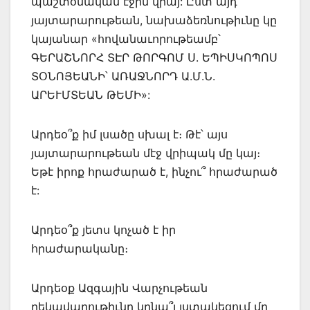
պաշտօնական էջին վրայ: Ըստ այդ
յայտարարութեան, նախաձեռնութիւնը կը
կայանար «հովանաւորութեամբ՝
ԳԵՐԱՇՆՈՐՀ ՏԷՐ ԹՈՐԳՈՄ Ս. ԵՊԻՍԿՈՊՈՍ
ՏՕՆՈՅԵԱՆԻ՝ ԱՌԱՋՆՈՐԴ Ա.Մ.Ն.
ԱՐԵՒՄՏԵԱՆ ԹԵՄԻ»:
Արդեօ՞ք իմ լսածը սխալ է։ Թէ՝ այս
յայտարարութեան մէջ վրիպակ մը կայ։
Եթէ իրոք հրաժարած է, ինչու՞ հրաժարած
է:
Արդեօ՞ք յետս կոչած է իր
հրաժարականը։
Արդեօք Ազգային Վարչութեան
ղեկավարութիւնը կրնա՞յ յստակեցում մը