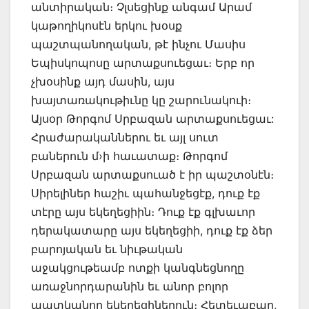
անտիրական։ Չլսեցինք անգամ Արամ
կաթողիկոսէն երկու խօսք
պաշտպանողական, թէ ինչու Մասիս
Եպիսկոպոսը արտաքսուեցաւ։ Երբ որ
չխօսինք այդ մասին, այս
խայտառակութիւնը կը շարունակուի։
Այսօր Թորգոմ Սրբազան արտաքսուեցաւ:
Հրաժարականներու եւ այլ սուտ
բաներուն մ›ի հաւատաք։ Թորգոմ
Սրբազան արտաքսուած է իր պաշտօնէն։
Սիրելիներ հաշիւ պահանջեցէք, դուք էք
տէրը այս եկեղեցիին։ Դուք էք գլխաւոր
դերակատարը այս եկեղեցիի, դուք էք ձեր
բարոյական եւ նիւթական
աջակցութեամբ ոտքի կանգնեցնողը
առաջնորդարանին եւ անոր բոլոր
պատկանող եկեղեցիներուն։ Հետեւաբար,