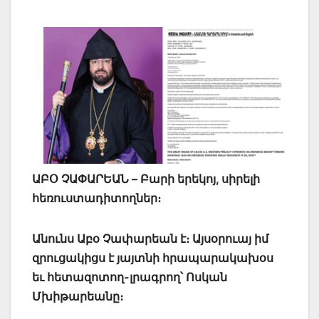
ԱԲՕ ՉԱՓԱՐԵԱՆ – Բարի երեկոյ, սիրելի
հեռուստադիտողներ։
Անունս Աբօ Չափարեան է։ Այսօրուայ իմ
զրուցակիցս է յայտնի հրապարակախօս
եւ հետազոտող-լրագրող՝ Ոսկան
Մխիթարեանը։