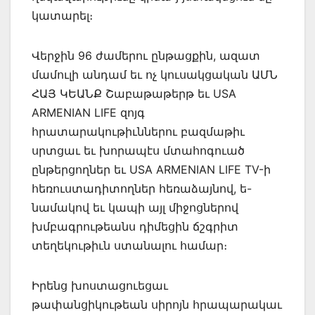
կատարել։
Վերջին 96 ժամերու ընթացքին, ազատ
մամուլի անդամ եւ ոչ կուսակցական ԱՄՆ
ՀԱՅ ԿԵԱՆՔ Շաբաթաթերթ եւ USA
ARMENIAN LIFE զոյգ
հրատարակութիւններու բազմաթիւ
սրտցաւ եւ խորապէս մտահոգուած
ընթերցողներ եւ USA ARMENIAN LIFE TV-ի
հեռուստադիտողներ հեռաձայնով, ե-
նամակով եւ կապի այլ միջոցներով
խմբագրութեանս դիմեցին ճշգրիտ
տեղեկութիւն ստանալու համար։
Իրենց խոստացուեցաւ
թափանցիկութեան սիրոյն հրապարակաւ