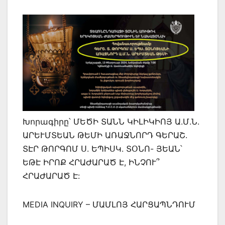
Խորագիրը՝ ՄԵԾԻ ՏԱՆՆ ԿԻԼԻԿԻՈՅ Ա.Մ.Ն.
ԱՐԵՒՄՏԵԱՆ ԹԵՄԻ ԱՌԱՋՆՈՐԴ ԳԵՐԱՇ.
ՏԷՐ ԹՈՐԳՈՄ Ս. ԵՊԻՍԿ. ՏՕՆՈ- ՅԵԱՆ՝
ԵԹԷ ԻՐՈՔ ՀՐԱԺԱՐԱԾ Է, ԻՆՉՈՒ՞
ՀՐԱԺԱՐԱԾ Է:
MEDIA INQUIRY – ՄԱՄԼՈՅ ՀԱՐՑԱՊՆԴՈՒՄ