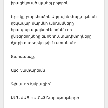
իրազեկուած պահել բոլորին։
Եթէ կը բարեհաճին Ազգային Վարչութեան
ղեկավար մարմնի անդամները
հրապարակայնօրէն օգնեն որ
ընթերցողները եւ հեռուստադիտողները
ճշգրիտ տեղեկութիւն ստանան։
Յարգանօք,
Աբօ Չափարեան
Գլխաւոր Խմբագիր՝
ԱՄՆ ՀԱՅ ԿԵԱՆՔ Շաբաթաթերթի