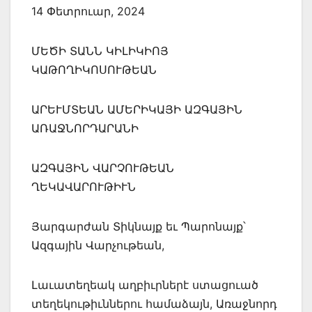
14 Փետրուար, 2024
ՄԵԾԻ ՏԱՆՆ ԿԻԼԻԿԻՈՅ
ԿԱԹՈՂԻԿՈՍՈՒԹԵԱՆ
ԱՐԵՒՄՏԵԱՆ ԱՄԵՐԻԿԱՅԻ ԱԶԳԱՅԻՆ
ԱՌԱՋՆՈՐԴԱՐԱՆԻ
ԱԶԳԱՅԻՆ ՎԱՐՉՈՒԹԵԱՆ
ՂԵԿԱՎԱՐՈՒԹԻՒՆ
Յարգարժան Տիկնայք եւ Պարոնայք՝
Ազգային Վարչութեան,
Լաւատեղեակ աղբիւրներէ ստացուած
տեղեկութիւններու համաձայն, Առաջնորդ