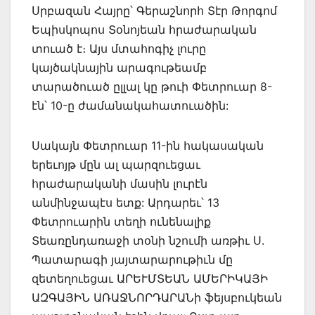
Սրբազան Հայրը՝ Գերաշնորհ Տէր Թորգոմ
Եպիսկոպոս Տօնոյեան հրաժարական
տուած է։ Այս մտահոգիչ լուրը
կայծակնային արագութեամբ
տարածուած ըլլալ կը թուի Փետրուար 8-
էն՝ 10-ը ժամանակահատուածին:
Սակայն Փետրուար 11-ին հակասական
երեւոյթ մըն ալ պարզուեցաւ
հրաժարականի մասին լուրէն
անմինջապէս ետք: Արդարեւ՝ 13
Փետրուարին տեղի ունենալիք
Տեառընդառաջի տօնի նշումի առթիւ Ս.
Պատարագի յայտարարութիւն մը
զետեղուեցաւ ԱՐԵՒՄՏԵԱՆ ԱՄԵՐԻԿԱՅԻ
ԱԶԳԱՅԻՆ ԱՌԱՋՆՈՐԴԱՐԱՆի ֆեյսբուկեան