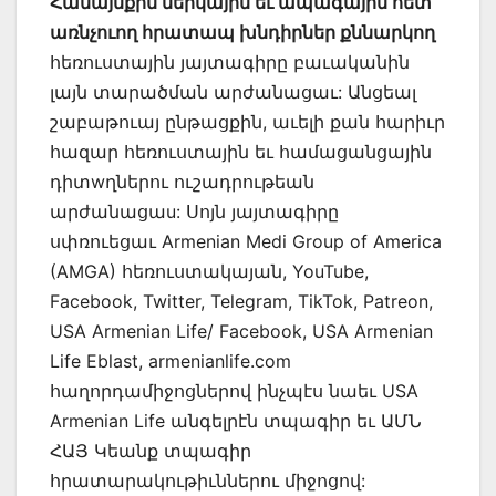
Համայնքին ներկային եւ ապագային հետ
առնչուող հրատապ խնդիրներ քննարկող
հեռուստային յայտագիրը բաւականին
լայն տարածման արժանացաւ: Անցեալ
շաբաթուայ ընթացքին, աւելի քան հարիւր
հազար հեռուստային եւ համացանցային
դիտwղներու ուշադրութեան
արժանացաu: Սոյն յայտագիրը
սփռուեցաւ Armenian Medi Group of America
(AMGA) հեռուստակայան, YouTube,
Facebook, Twitter, Telegram, TikTok, Patreon,
USA Armenian Life/ Facebook, USA Armenian
Life Eblast, armenianlife.com
հաղորդամիջոցներով ինչպէս նաեւ USA
Armenian Life անգելրէն տպագիր եւ ԱՄՆ
ՀԱՅ Կեանք տպագիր
հրատարակութիւններու միջոցով: