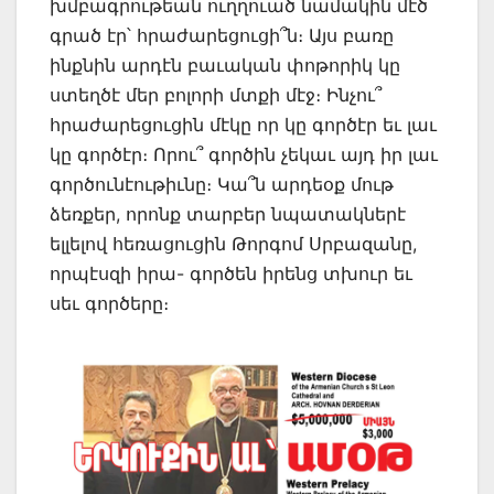
խմբագրութեան ուղղուած նամակին մէծ
գրած էր՝ հրաժարեցուցի՞ն։ Այս բառը
ինքնին արդէն բաւական փոթորիկ կը
ստեղծէ մեր բոլորի մտքի մէջ։ Ինչու՞
հրաժարեցուցին մէկը որ կը գործէր եւ լաւ
կը գործէր։ Որու՞ գործին չեկաւ այդ իր լաւ
գործունէութիւնը։ Կա՞ն արդեօք մութ
ձեռքեր, որոնք տարբեր նպատակներէ
ելլելով հեռացուցին Թորգոմ Սրբազանը,
որպէսզի իրա- գործեն իրենց տխուր եւ
սեւ գործերը։