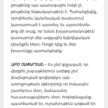
լռութիւնը այս պարագային ոսկի չէ,
լռութիւնը ենթակայութիւն է։ Պահանջեցէք,
որովհետեւ կանոնական խախտում
կատարուած է այստեղ։ Եւ այսուհետեւ
թոյլ մի տաք, որ նման խայտառակութիւն
կատարուի մեր ազգային եկեղեցական
կեանքէն ներս։ Ոտքի ելէք եւ ձեր
իրաւունքը պահանջեցէք։
ԱԲՕ ՉԱՓԱՐԵԱՆ
– Ես չեմ զղջացած, որ
վերջին շաբաթներուն առիթը չեմ
փախցուցած գովերգելու այն
առողջութեան մթնոլորդը որ իսկապէս
շատերուս մօտ, մանաւանդ
հաւատացյալներու մօտ, հոգեզմայլանք
պատճառած էր, ուրախութիւն առթած էր։