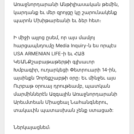
Առաջնորդարանի Անթիլիասական թեմին,
կարդանք եւ մեր զրոյցը կը շարունակենք
պարոն Մխիթարեանի եւ ձեր հետ։
Ի միջի այլոց ըսեմ, որ այս մամլոյ
հարցապնդումը Media Inquiry-ն ես որպէս
USA ARMENIAN LIFE-ի եւ ՀԱՅ
ԿԵԱՆՔշաբաթաթերթի գլխաւոր
Խմբագիր, ուղարկեցի Փետրուարի 14-ին,
այսինքն Չորեքշաբթի օրը։ Եւ մինջեւ այս
Ուրբաթ օրուայ դրութեամբ, պատկան
մարմիններէն Ազգային Առաջնորդարանի
Արեւմտեան Միացեալ Նահանգներու,
տակաւին պատասխան չենք ստացած:
Ներկայացնեմ։