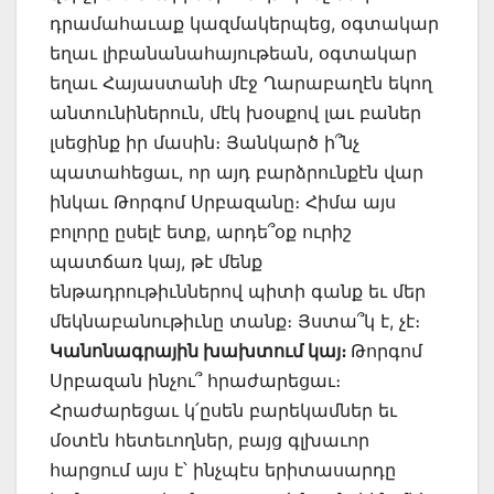
դրամահաւաք կազմակերպեց, օգտակար
եղաւ լիբանանահայութեան, օգտակար
եղաւ Հայաստանի մէջ Ղարաբաղէն եկող
անտունիներուն, մէկ խօսքով լաւ բաներ
լսեցինք իր մասին։ Յանկարծ ի՞նչ
պատահեցաւ, որ այդ բարձրունքէն վար
ինկաւ Թորգոմ Սրբազանը։ Հիմա այս
բոլորը ըսելէ ետք, արդե՞օք ուրիշ
պատճառ կայ, թէ մենք
ենթադրութիւններով պիտի գանք եւ մեր
մեկնաբանութիւնը տանք։ Յստա՞կ է, չէ։
Կանոնագրային խախտում կայ։
Թորգոմ
Սրբազան ինչու՞ հրաժարեցաւ։
Հրաժարեցաւ կ՛ըսեն բարեկամներ եւ
մօտէն հետեւողներ, բայց գլխաւոր
հարցում այս է՝ ինչպէս երիտասարդը