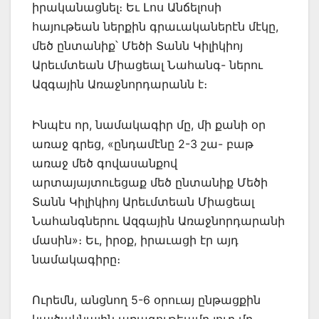
իրականացնել։ Եւ Լոս Անճելոսի
հայութեան ներքին գրաւականերէն մէկը,
մեծ ընտանիք՝ Մեծի Տանն Կիլիկիոյ
Արեւմտեան Միացեալ Նահանգ- ներու
Ազգային Առաջնորդարանն է։
Ինպէս որ, նամակագիր մը, մի քանի օր
առաջ գրեց, «ընդամէնը 2-3 շա- բաթ
առաջ մեծ գովասանքով
արտայայտուեցաք մեծ ընտանիք Մեծի
Տանն Կիլիկիոյ Արեւմտեան Միացեալ
Նահանգներու Ազգային Առաջնորդարանի
մասին»։ Եւ, իրօք, իրաւացի էր այդ
նամակագիրը։
Ուրեմն, անցնող 5-6 օրուայ ընթացքին
կայծակնային առագութեամբ լուր մը