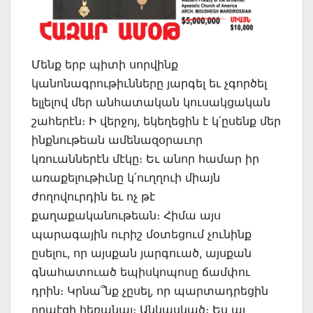
Մենք երբ պիտի սորվինք
կանոնագրութիւնները յարգել եւ չգործել
ելլելով մեր անհատական կուսակցական
շահերէն։ Ի վերջոյ, եկեղեցին է կ՛ըսենք մեր
ինքնութեան ամենազօրաւոր
կռուաններէն մէկը։ Եւ անոր համար իր
առաքելութիւնը կ՛ուղղուի միայն
ժողովուրդին եւ ոչ թէ
քաղաքականութեան։ Հիմա այս
պարագային ուրիշ մօտեցում չունինք
ըսելու, որ այսքան յարգուած, այսքան
գնահատուած եպիսկոպոսը ճամփու
դրին։ Կրնա՞նք չըսել, որ պարտադրեցին
որպէզի հեռանայ։ Անկասկած։ Ես ալ