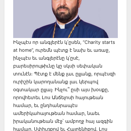
Ինչպէս որ անգլերէն կ՛ըսեն, “Charity starts
at հome”, ուրեմն պէտք է նախ եւ առաջ,
ինչպէս եւ անգլերէնը կ՛ըսէ,
բարեսիրութիւնը կը սկսի սեփական
տունէն։ Պէտք է մենք լաւ ըլլանք, որպէսզի
ուրիշին կարողանանք լաւ կերպով
օգտակար ըլլալ։ Ինչու՞ ըսի այս խօսքը,
որովհետեւ Լոս Անճելոսի հայութեան
համար, եւ ընդհանրապէս
ամերիկահայութեան համար, նաեւ
իրականութեան մէջ՝ ամբողջ հայ ազգին
համար, Սփիւռքով եւ Հայրենիքով, Լոս