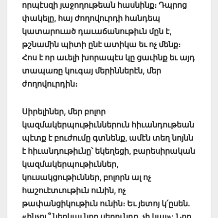
որպէսզի յաջողութեան հասնինք։ Դպրոց
փակելը, հայ ժողովուրդի հանդեպ
կատարուած դաւաճանութիւն մըն է,
թշնամին պիտի ընէ ատիկա եւ ոչ մենք։
Հոս է որ աւելի խորապէս կը ցաւինք եւ այդ
տապառը կուգայ մերիններէն, մեր
ժողովուրդին։
Սիրելիներ, մեր բոլոր
կազմակերպութիւններուն հիւանդութեան
պէտք է բուժումը գտնենք, ամէն տեղ նոյնն
է հիւանդութիւնը՝ եկեղեցի, բարեսիրական
կազմակերպութիւններ,
կուսակցութիւններ, բոլորն ալ ոչ
հաշուէտւութիւն ունին, ոչ
թափանցիկութիւն ունին։ Եւ յետոյ կ՛ըսեն.
«ինչու՞ ներկայ նոր սերունդը, չի կայ»: Նոր