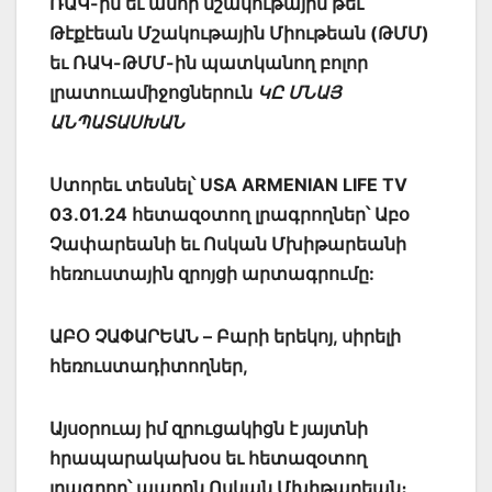
ՌԱԿ-ին եւ անոր մշակութային թեւ՝
Թէքէեան Մշակութային Միութեան (ԹՄՄ)
եւ ՌԱԿ-ԹՄՄ-ին պատկանող բոլոր
լրատուամիջոցներուն
ԿԸ ՄՆԱՅ
ԱՆՊԱՏԱՍԽԱՆ
Ստորեւ տեսնել՝ USA ARMENIAN LIFE TV
03.01.24 հետազօտող լրագրողներ՝ Աբօ
Չափարեանի եւ Ոսկան Մխիթարեանի
հեռուստային զրոյցի արտագրումը:
ԱԲՕ ՉԱՓԱՐԵԱՆ – Բարի երեկոյ, սիրելի
հեռուստադիտողներ,
Այսօրուայ իմ զրուցակիցն է յայտնի
հրապարակախօս եւ հետազօտող
լրագրող՝ պարոն Ոսկան Մխիթարեան։