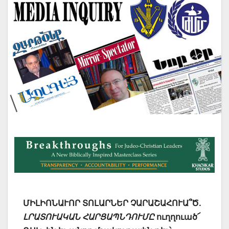
ՄԻԼԻՈՆԱՒՈՐ ՏՈԼԱՐՆԵՐ ՉԱՐԱՇԱՀՈՒԱ՞Ծ.
ԼՐԱՏՈՒԱԿԱՆ ՀԱՐՑԱՊՆԴՈՒՄԸ
ուղղուած՜