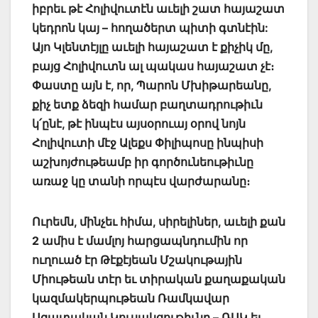
իբրեւ թէ Հոլիվուտէն աւելի
շատ հայաշատ
կեդրոն կայ – հողածերտ պիտի գտնէին:
Այո Կլենտէյլը աւելի հայաշատ է քիչիկ մը,
բայց Հոլիվուտն ալ պակաս հայաշատ չէ։
Փաստը այն է, որ, Պարոն Մխիթարեանը,
քիչ ետք ձեզի համար բաղտադրութիւն
կ՛ընէ, թէ ինպէս այսօրուայ օրով նոյն
Հոլիվուտի մէջ Ալեքս Փիլիպոսը ինպիսի
աշխոյժութեամբ իր գործունեութիւնը
առաջ կը տանի որպէս վարժարանը։
Ուրեմն, մինչեւ հիմա, սիրելիներ, աւելի քան
2 ամիս է մամլոյ հարցապնդումին որ
ուղուած էր Թէքէյեան Մշակութային
Միութեան տէր եւ տիրական քաղաքական
կազմակերպութեան Ռամկավար
Ազատական Կուսակցութիւնը – ՌԱԿ եւ