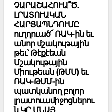
ՉԱՐԱՇԱՀՈՒԱ՞Ծ.
ԼՐԱՏՈՒԱԿԱՆ
ՀԱՐՑԱՊՆԴՈՒՄԸ
ուղղուած՜ ՌԱԿ-ին եւ
անոր մշակութային
թեւ՝ Թէքէեան
Մշակութային
Միութեան (ԹՄՄ) եւ
ՌԱԿ-ԹՄՄ-ին
պատկանող բոլոր
լրատուամիջոցներու
ն ԿԸ ՄՆԱՅ