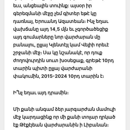
եւս, անցեալին տուինք: այսօր իր
գերեզմանի մէջը չեմ գիտեր եթէ կը
դառնայ, Երուանդ Ազատեան։ Ինչ եղաւ
վախճանը այդ 14,5 մլն եւ չգործածեցիք
այդ գումարները նոր վարժարան մը
բանալու, ըլլայ Կլենտէյլ կամ Վելիի որեւէ
շրջանի մէջ։ Սա կը նշանակէ, որ դուք
ժողովուրդին սուտ խօսեցաք, գրԵթէ 10րդ
տարին պիտի ըլլայ վարժարանի
փակումին, 2015-2024 10րդ տարին է։
Ի՞նչ եղաւ այդ դրամին։
Մի քանի անգամ ձեր յարգարժան մամուլի
մէջ կարդացինք որ մի քանի տոլար ղրկած
էք Թէքէյեան վարժարանին ի Լիբանան։