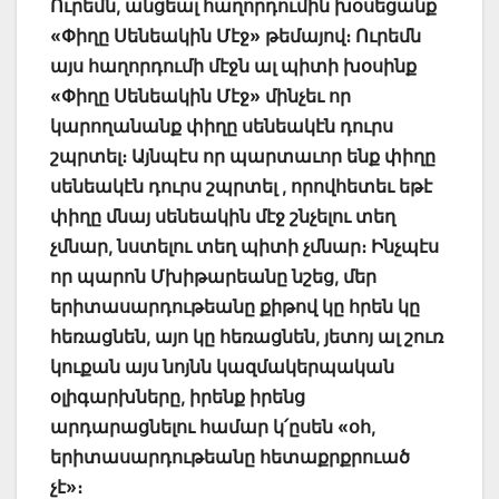
Ուրեմն, անցեալ հաղորդումին խօսեցանք
«Փիղը Սենեակին Մէջ» թեմայով։ Ուրեմն
այս հաղորդումի մէջն ալ պիտի խօսինք
«Փիղը Սենեակին Մէջ» մինչեւ որ
կարողանանք փիղը սենեակէն դուրս
շպրտել։
Այնպէս որ պարտաւոր ենք փիղը
սենեակէն դուրս շպրտել , որովհետեւ եթէ
փիղը մնայ սենեակին մէջ շնչելու տեղ
չմնար, նստելու տեղ պիտի չմնար։ Ինչպէս
որ պարոն Մխիթարեանը նշեց, մեր
երիտասարդութեանը քիթով կը հրեն կը
հեռացնեն, այո կը հեռացնեն, յետոյ ալ շուռ
կուքան այս նոյնն կազմակերպական
օլիգարխները, իրենք իրենց
արդարացնելու համար կ՛ըսեն «օհ,
երիտասարդութեանը հետաքրքրուած
չէ»։