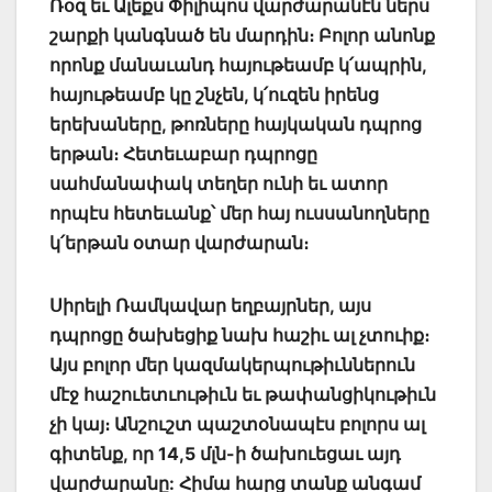
Ռօզ եւ Ալեքս Փիլիպոս վարժարանէն ներս
շարքի կանգնած են մարդին։ Բոլոր անոնք
որոնք մանաւանդ հայութեամբ կ՛ապրին,
հայութեամբ կը շնչեն, կ՛ուզեն իրենց
երեխաները, թոռները հայկական դպրոց
երթան։ Հետեւաբար դպրոցը
սահմանափակ տեղեր ունի եւ ատոր
որպէս հետեւանք՝ մեր հայ ուսսանողները
կ՛երթան օտար վարժարան։
Սիրելի Ռամկավար եղբայրներ, այս
դպրոցը ծախեցիք նախ հաշիւ ալ չտուիք։
Այս բոլոր մեր կազմակերպութիւններուն
մէջ հաշուետւութիւն եւ թափանցիկութիւն
չի կայ։ Անշուշտ պաշտօնապէս բոլորս ալ
գիտենք, որ 14,5 մլն-ի ծախուեցաւ այդ
վարժարանը: Հիմա հարց տանք անգամ