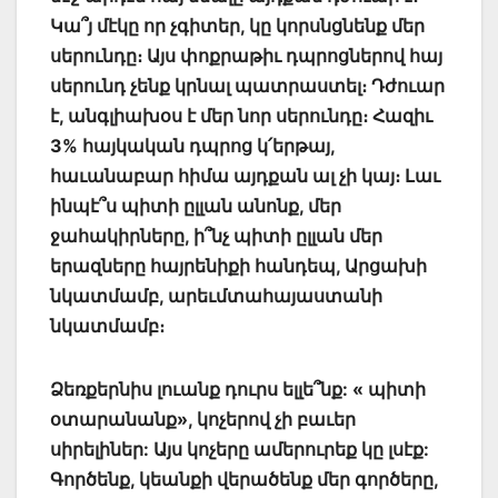
Կա՞յ մէկը որ չգիտեր, կը կորսնցնենք մեր
սերունդը։ Այս փոքրաթիւ դպրոցներով հայ
սերունդ չենք կրնալ պատրաստել։ Դժուար
է, անգլիախօս է մեր նոր սերունդը։ Հազիւ
3% հայկական դպրոց կ՛երթայ,
հաւանաբար հիմա այդքան ալ չի կայ։ Լաւ
ինպէ՞ս պիտի ըլլան անոնք, մեր
ջահակիրները, ի՞նչ պիտի ըլլան մեր
երազները հայրենիքի հանդեպ, Արցախի
նկատմամբ, արեւմտահայաստանի
նկատմամբ։
Ձեռքերնիս լուանք դուրս ելլե՞նք: « պիտի
օտարանանք», կոչերով չի բաւեր
սիրելիներ: Այս կոչերը ամերուրեք կը լսէք:
Գործենք, կեանքի վերածենք մեր գործերը,