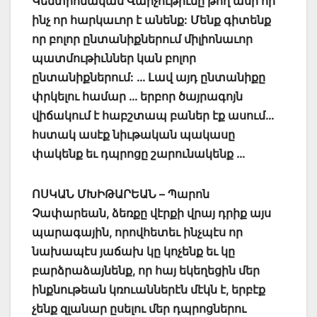
Կենտրոնական Վարչութիւնը թող ասի որ
ինչ որ հարկաւոր է անենք: Մենք գիտենք
որ բոլոր ընտանիքներում միլիոնաւոր
պատմութիւններ կան բոլոր
ընտանիքներում: … Լավ այդ ընտանիքը
փրկելու համար … երբոր ծայրագոյն
վիճակում է հաբշտապ բաներ էք ասում…
հստակ ասէք նիւթական պակասը
փակենք եւ դպրոցը շարունակենք …
ՈՍԿԱՆ ՄԽԻԹԱՐԵԱՆ – Պարոն
Չափարեան, ձեռքը վէրքի վրայ դրիք այս
պարագային, որովհետեւ ինչպէս որ
նախապէս յաճախ կը կոչենք եւ կը
բարձրաձայնենք, որ հայ եկեղեցին մեր
ինքնութեան կռուաններէն մէկն է, երբէք
չենք զլանար ըսելու մեր դպրոցներու