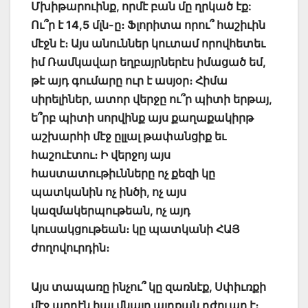
Մխիթարուինք, որմէ բան մը ղրկած էք:
Ու՞ր է 14,5 մլն-ը։ Ֆլորիտա որու՞ հաշիւին
մէջն է։ Այս անուններ կուտամ որովհետեւ
իմ Ռամկավար եղբայրներէս իմացած եմ,
թէ այդ գումարը ուր է ասյօր։ Հիմա
սիրելիներ, ատոր վերջը ու՞ր պիտի երթայ,
ե՞րբ պիտի սորվինք այս քաղաքակիրթ
աշխարհի մէջ ըլլալ թափանցիք եւ
հաշուէտու։ Ի
վերջոյ այս
հաստատութիւնները ոչ քեզի կը
պատկանին ոչ ինծի, ոչ այս
կազմակերպութեան, ոչ այդ
կուսակցութեան։ կը պատկանի ՀԱՅ
ժողովուրդին։
Այս տապառը ինչու՞ կը զառնէք, Սփիւռքի
մէջ արդէն հայ մնալը այդքան դժուար է։