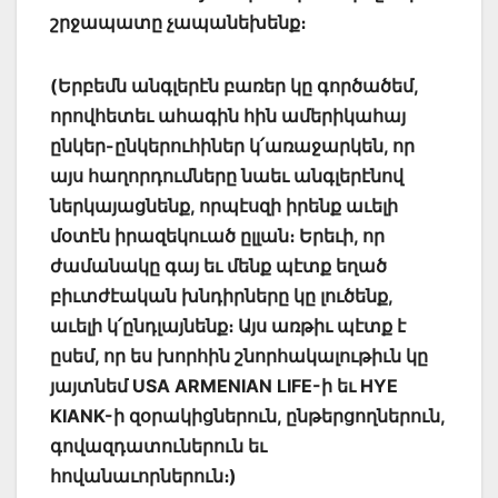
շրջապատը չապանեխենք։
(Երբեմն անգլերէն բառեր կը գործածեմ,
որովհետեւ ահագին հին ամերիկահայ
ընկեր-ընկերուհիներ կ՛առաջարկեն, որ
այս հաղորդումները նաեւ անգլերէնով
ներկայացնենք, որպէսզի իրենք աւելի
մօտէն իրազեկուած ըլլան։ Երեւի, որ
ժամանակը գայ եւ մենք պէտք եղած
բիւտժէական խնդիրները կը լուծենք,
աւելի կ՛ընդլայնենք։ Այս առթիւ պէտք է
ըսեմ, որ ես խորհին շնորհակալութիւն կը
յայտնեմ USA ARMENIAN LIFE-ի եւ HYE
KIANK-ի զօրակիցներուն, ընթերցողներուն,
գովազդատուներուն եւ
հովանաւորներուն։)