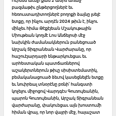
Ուրեմն աւելի քան 2 ամիս առաջ
բազմաթիւ ընթերցողներէ եւ
հեռուստադիտողներէ բողոքի ձայնը լսելէ
ետքը, որ ինչու արդէն 2024 թիւն է, ինչու
մինչեւ հիմա Թէքէյեան Մշակութային
Միութեան կողմէ Լոս Անճելոսի մէջ
նախկին ժամանակներուն բանեցուած
Արշակ Տիգրանեան Վարժարանը, որ
հաշուէյարդարի ենթարկուեցաւ եւ
արհեստական պատճառներով
աշակերտներուն թիւը սիսիստեմատիկ,
բեմականացուած ձեւով կասեցնելէն ետքը
եւ նուիրեալ տնօրէնը բռնի՝ հանգստի
կոչելու միջոցով Վարդգէս Գուռույեանին,
պարոն Գուռույեանին, Արշակ Տիգրանեան
վարժարանը, փակուեցաւ այն խոստումի
հիման վրայ, որ նոր վայրի մէջ, հայաշատ