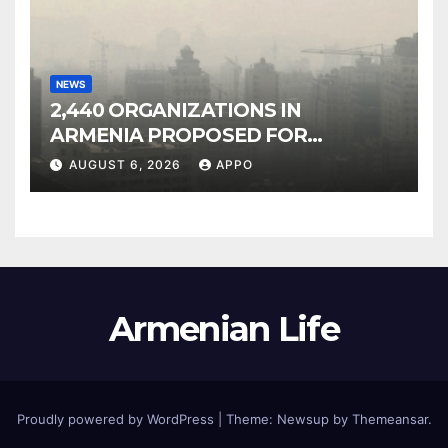
NEWS
2,440 ORGANIZATIONS IN
ARMENIA PROPOSED FOR
INCLUSION IN LIST OF AIR
AUGUST 6, 2026
APPO
POLLUTERS
Armenian Life
Proudly powered by WordPress
|
Theme: Newsup by
Themeansar
.