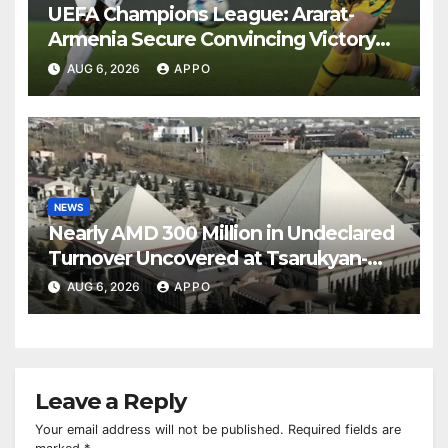
UEFA Champions League: Ararat-
Armenia Secure Convincing Victory
Over Shamrock Rovers 2-0
AUG 6, 2026
APPO
NEWS
Nearly AMD 300 Million in Undeclared
Turnover Uncovered at Tsarukyan-
Owned Entertainment Center
AUG 6, 2026
APPO
Leave a Reply
Your email address will not be published.
Required fields are