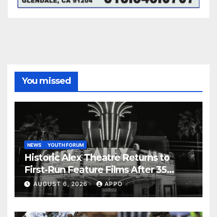
You missed
NEWS
YOUTH FORUM
Historic Alex Theatre Returns to
First-Run Feature Films After 35
Years
AUGUST 6, 2026
APPO