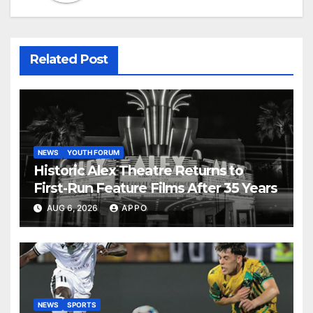
Related Post
NEWS
YOUTH FORUM
Historic Alex Theatre Returns to
First-Run Feature Films After 35 Years
AUG 6, 2026
APPO
NEWS
SPORTS