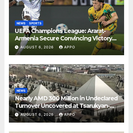
NEWS
SPORTS
UEFA Champions League: Ararat-
Armenia Secure Convincing Victory
Over Shamrock Rovers 2-0
AUGUST 6, 2026
APPO
NEWS
Nearly AMD 300 Million in Undeclared
Turnover Uncovered at Tsarukyan-
Owned Entertainment Center
AUGUST 6, 2026
APPO