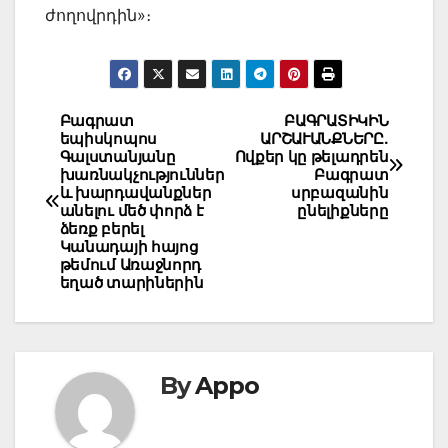
ժողովրդին»։
Post
Բագրատ
ԲԱԳՐԱՏԻԿԻՆ
եպիսկոպոս
ԱՐՇԱՒԱՆՔՆԵՐԸ.
navigation
Գալստանյանը
Ովքեր կը թելադրեն
խառնակչություններ
Բագրատ
և խարդավանքներ
սրբազանին
անելու մեծ փորձ է
ընելիքները
ձեռք բերել
Կանադայի հայոց
թեմում Առաջնորդ
եղած տարիներին
By
Appo