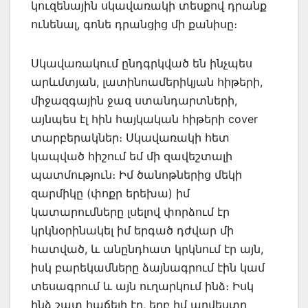
կուզենային սկավառակի տեսքով դրանք
ունենալ, գոնե դրանցից մի քանիսը։
Սկավառակում ընդգրկված են ինչպես
արևմտյան, լատինոամերիկյան հիթերի,
միջազգային ջազ ստանդարտների,
այնպես էլ հին հայկական հիթերի cover
տարբերակներ։ Սկավառակի հետ
կապված հիշում եմ մի զավեշտալի
պատմություն։ Իմ ծանոթներից մեկի
զարմիկը (փոքր երեխա) իմ
կատարումները լսելով փորձում էր
կրկնօրինակել իմ երգած դժվար մի
հատված, և անընդհատ կրկնում էր այն,
իսկ բարեկամները ձայնագրում էին կամ
տեսագրում և այն ուղարկում ինձ։ Իսկ
ինձ շատ հաճելի էր, երբ իմ արվեստը