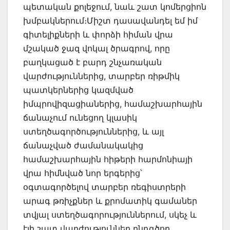
պետական քոլեջում, նաև շատ կոմերցիոն
խմբակներում։Միշտ դասավանդել եմ իմ
գիտելիքների և փորձի հիման վրա
մշակած ջազ վոկալ ծրագրով, որը
բաղկացած է բարդ շնչառական
վարժություններից, տարբեր ռիթմիկ
պատկերներից կազմված
իմպրովիզացիաներից, համաշխարհային
ճանաչում ունեցող կլասիկ
ստեղծագործություններից, և այլ
ճանաչված ժամանակակից
համաշխարհային հիթերի հարմոնիայի
վրա հիմնված նոր երգերից՝
օգտագործելով տարբեր ռեգիստրերի
արագ թռիչքներ և քրոմատիկ գամաներ
տվյալ ստեղծագորություններում, սկեչ և
էլի շատ վարժություններ ընդգծող