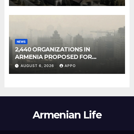
NEWS
2,440 ORGANIZATIONS IN
ARMENIA PROPOSED FOR
INCLUSION IN LIST OF AIR
AUGUST 6, 2026
APPO
POLLUTERS
Armenian Life