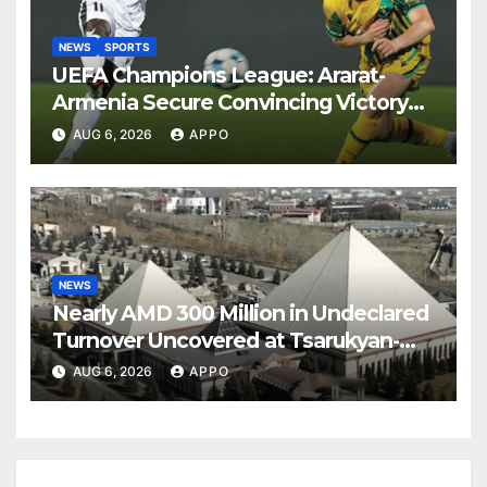
NEWS
SPORTS
UEFA Champions League: Ararat-
Armenia Secure Convincing Victory
Over Shamrock Rovers 2-0
AUG 6, 2026
APPO
NEWS
Nearly AMD 300 Million in Undeclared
Turnover Uncovered at Tsarukyan-
Owned Entertainment Center
AUG 6, 2026
APPO