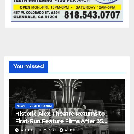
You missed
NEWS
YOUTH FORUM
Historic Alex Theatre Returns to
First-Run Feature Films After 35
Years
AUGUST 6, 2026
APPO