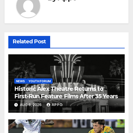
Related Post
NEWS
YOUTH FORUM
Historic Alex Theatre Returns to
First-Run Feature Films After 35 Years
AUG 6, 2026
APPO