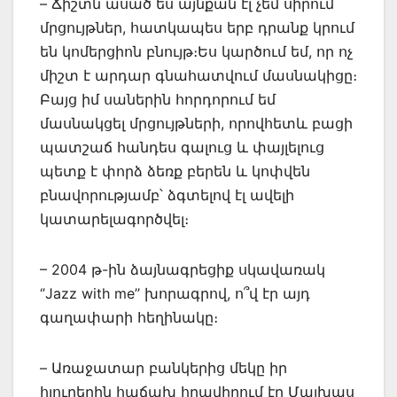
– Ճիշտն ասած ես այնքան էլ չեմ սիրում
մրցույթներ, հատկապես երբ դրանք կրում
են կոմերցիոն բնույթ։Ես կարծում եմ, որ ոչ
միշտ է արդար գնահատվում մասնակիցը։
Բայց իմ սաներին հորդորում եմ
մասնակցել մրցույթների, որովհետև բացի
պատշաճ հանդես գալուց և փայլելուց
պետք է փորձ ձեռք բերեն և կոփվեն
բնավորությամբ՝ ձգտելով էլ ավելի
կատարելագործվել։
– 2004 թ-ին ձայնագրեցիք սկավառակ
‘’Jazz with me’’ խորագրով, ո՞վ էր այդ
գաղափարի հեղինակը։
– Առաջատար բանկերից մեկը իր
հյուրերին հաճախ հրավիրում էր Մալխաս