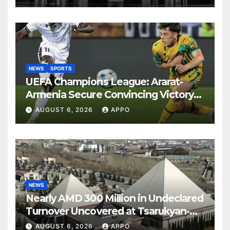
NEWS
SPORTS
UEFA Champions League: Ararat-
Armenia Secure Convincing Victory
Over Shamrock Rovers 2-0
AUGUST 6, 2026
APPO
NEWS
Nearly AMD 300 Million in Undeclared
Turnover Uncovered at Tsarukyan-
Owned Entertainment Center
AUGUST 6, 2026
APPO