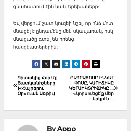
գնահատում էին նաև երեխաները։
Եվ վերջում շատ կուզեի նշել, որ ինձ մոտ
մնացել է ընդամենը մեկ սկավառակ, իսկ
մնացածը գտել են իրենց
հասցեատերերին։
Post
Գիտակից Հօր Մը
ԲԱԳՐԱՏՈՍԸ ԻՆԿԱՒ
Յատկանիշները
ՓՈՍԸ, ԿԱՐԻՃԻԿԸ
navigation
(«Հայրերու
ԿԵՐԱՒ ԿՏՐԻՃԻԿԸ …
Օր»ուան Առթիւ)
«կորսուեցէ՛ք մեր
երկրէն …
By
Appo