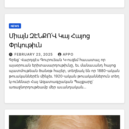
NEWS
Միայն ԶԷՆՔՈ՛Վ Կայ Հայոց
Փրկութիւն
FEBRUARY 23, 2025
APPO
Գրեց՝ Վարդգէս Գուրուեան Կ›ուզեմ հաւատալ որ
այսօրուան երիտասարդութիւնը, եւ մանաւանդ հայոց
պատմութեան ծանօթ հայեր, տեղեակ են որ 1880-ական
թուականներէն մինչեւ 1920-ական թուականներուն տեղ
կ›ունենար Հայ Ազատագըական Պայքարը՝
առաջնորդութեամբ մեր աւանդական…