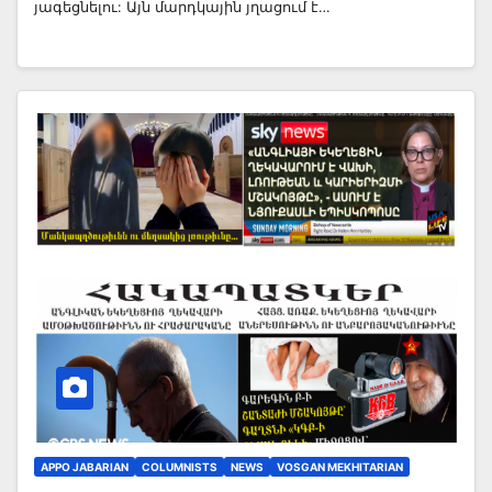
յագեցնելու: Այն մարդկային յղացում է…
APPO JABARIAN
COLUMNISTS
NEWS
VOSGAN MEKHITARIAN