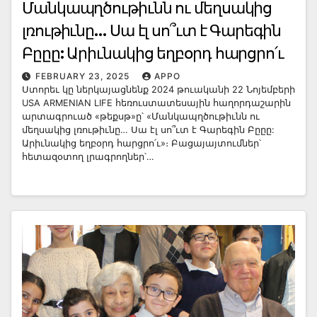
Մանկապղծութիւնն ու մեղսակից
լռութիւնը… Սա էլ սո՞ւտ է Գարեգին
Բըըը: Արիւնակից եղբօրդ հարցրո՛ւ
FEBRUARY 23, 2025
APPO
Ստորեւ կը ներկայացնենք 2024 թուականի 22 Նոյեմբերի
USA ARMENIAN LIFE հեռուստատեսային հաղորդաշարին
արտագրուած «թեքսթ»ը՝ «Մանկապղծութիւնն ու
մեղսակից լռութիւնը… Սա էլ սո՞ւտ է Գարեգին Բըըը:
Արիւնակից եղբօրդ հարցրո՛ւ»։ Բացայայտումներ՝
հետազօտող լրագրողներ՝…