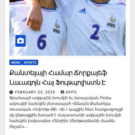
NEWS
SPORTS
Քանտելայի Համար Ճորքայեֆ
Լաւագոյն Հայ Ֆութպոլիստն Է
FEBRUARY 23, 2025
APPO
Ֆրանսայի ազգային խումբի եւ իտալական Ռոմա
ակումբի նախկին յետսապահ Վենսան Քանտելա
ռուսական «Սփորթ-Թի. Վի.» կայքին հետ հարցազրոյցի
մը ընթացքին խօսած է Հայաստանի ազգային խումբի
նախկին խմբապետ Հենրիխ Մխիթարեանի մասին,
ինչպէս…