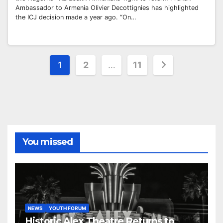
Ambassador to Armenia Olivier Decottignies has highlighted
the ICJ decision made a year ago. “On…
Posts
1
2
…
11
pagination
You missed
NEWS
YOUTH FORUM
Historic Alex Theatre Returns to