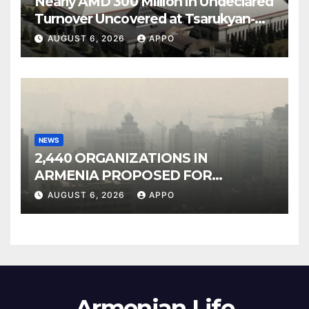
Nearly AMD 300 Million in Undeclared
Turnover Uncovered at Tsarukyan-
Owned Entertainment Center
AUGUST 6, 2026
APPO
NEWS
2,440 ORGANIZATIONS IN
ARMENIA PROPOSED FOR
INCLUSION IN LIST OF AIR
AUGUST 6, 2026
APPO
POLLUTERS
Armenian Life