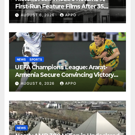
First-Run Feature Films After 35
Years
AUGUST 6, 2026
APPO
NEWS
SPORTS
UEFA Champions League: Ararat-
Armenia Secure Convincing Victory
Over Shamrock Rovers 2-0
AUGUST 6, 2026
APPO
NEWS